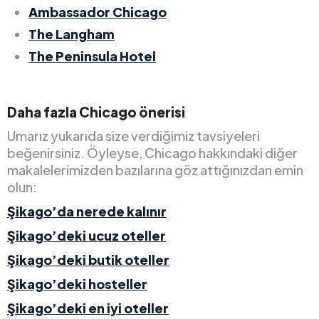
Ambassador Chicago
The Langham
The Peninsula Hotel
Daha fazla Chicago önerisi
Umarız yukarıda size verdiğimiz tavsiyeleri
beğenirsiniz. Öyleyse, Chicago hakkındaki diğer
makalelerimizden bazılarına göz attığınızdan emin
olun:
Şikago’da nerede kalınır
Şikago’deki ucuz oteller
Şikago’deki butik oteller
Şikago’deki hosteller
Şikago’deki en iyi oteller