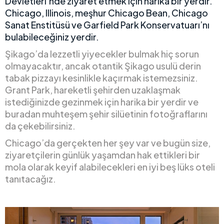
Devletleri’nde ziyaret etmek için harika bir yerdir.
Chicago, Illinois, meşhur Chicago Bean, Chicago
Sanat Enstitüsü ve Garfield Park Konservatuarı’nı
bulabileceğiniz yerdir.
Şikago’da lezzetli yiyecekler bulmak hiç sorun
olmayacaktır, ancak otantik Şikago usulü derin
tabak pizzayı kesinlikle kaçırmak istemezsiniz.
Grant Park, hareketli şehirden uzaklaşmak
istediğinizde gezinmek için harika bir yerdir ve
buradan muhteşem şehir silüetinin fotoğraflarını
da çekebilirsiniz.
Chicago’da gerçekten her şey var ve bugün size,
ziyaretçilerin günlük yaşamdan hak ettikleri bir
mola olarak keyif alabilecekleri en iyi beş lüks oteli
tanıtacağız.