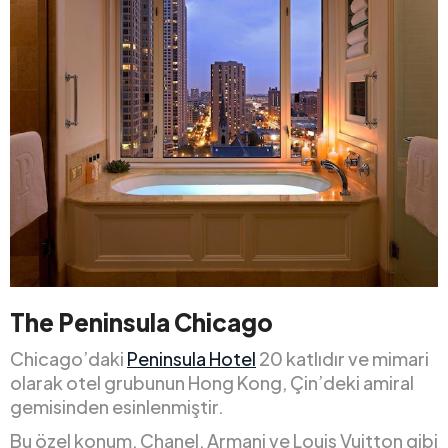
The Peninsula Chicago
Chicago’daki
Peninsula Hotel
20 katlıdır ve mimari
olarak otel grubunun Hong Kong, Çin’deki amiral
gemisinden esinlenmiştir.
Bu özel konum, Chanel, Armani ve Louis Vuitton gibi