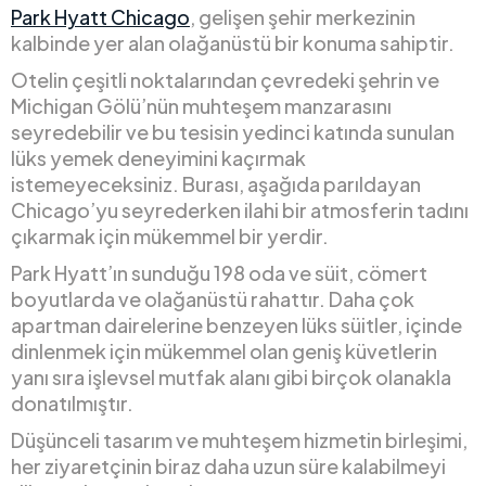
Park Hyatt Chicago
, gelişen şehir merkezinin
kalbinde yer alan olağanüstü bir konuma sahiptir.
Otelin çeşitli noktalarından çevredeki şehrin ve
Michigan Gölü’nün muhteşem manzarasını
seyredebilir ve bu tesisin yedinci katında sunulan
lüks yemek deneyimini kaçırmak
istemeyeceksiniz. Burası, aşağıda parıldayan
Chicago’yu seyrederken ilahi bir atmosferin tadını
çıkarmak için mükemmel bir yerdir.
Park Hyatt’ın sunduğu 198 oda ve süit, cömert
boyutlarda ve olağanüstü rahattır. Daha çok
apartman dairelerine benzeyen lüks süitler, içinde
dinlenmek için mükemmel olan geniş küvetlerin
yanı sıra işlevsel mutfak alanı gibi birçok olanakla
donatılmıştır.
Düşünceli tasarım ve muhteşem hizmetin birleşimi,
her ziyaretçinin biraz daha uzun süre kalabilmeyi