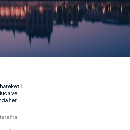
 hareketli
 Buda ve
nda her
 tarafta