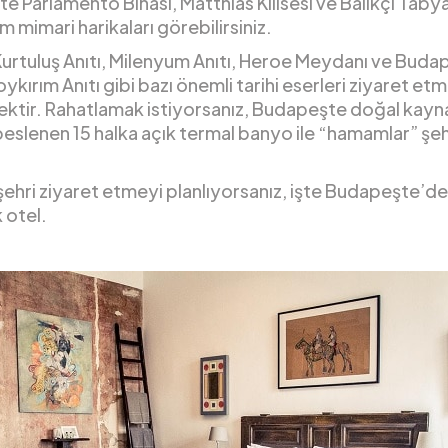
 Parlamento Binası, Matthias Kilisesi ve Balıkçı Tabya
mimari harikaları görebilirsiniz.
Kurtuluş Anıtı, Milenyum Anıtı, Heroe Meydanı ve Buda
ykırım Anıtı gibi bazı önemli tarihi eserleri ziyaret et
ktir. Rahatlamak istiyorsanız, Budapeşte doğal kayn
eslenen 15 halka açık termal banyo ile “hamamlar” şeh
 şehri ziyaret etmeyi planlıyorsanız, işte Budapeşte’dek
 otel.