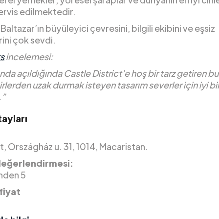
servis edilmektedir.
Baltazar’ın büyüleyici çevresini, bilgili ekibini ve eşsiz
ini çok sevdi.
s
incelemesi:
ında açıldığında Castle District’e hoş bir tarz getiren bu
cirlerden uzak durmak isteyen tasarım severler için iyi bi
.”
ayları
, Országház u. 31, 1014, Macaristan.
değerlendirmesi:
inden 5
fiyat