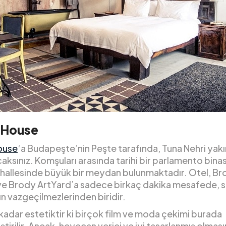
 House
ouse
‘a Budapeşte’nin Peşte tarafında, Tuna Nehri yakı
aksınız. Komşuları arasında tarihi bir parlamento binas
hallesinde büyük bir meydan bulunmaktadır. Otel, B
ve Brody ArtYard’a sadece birkaç dakika mesafede, 
n vazgeçilmezlerinden biridir.
 kadar estetiktir ki birçok film ve moda çekimi burada
tirilir. Ancak, heyecan verici ve iyi tasarlanmış olmas