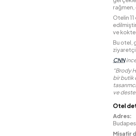
rağmen, e
Otelin 11
edilmişti
ve koktey
Bu otel, 
ziyaretçi
CNN
inc
“Brody Ho
bir butik
tasarımcı
ve destek
Otel det
Adres:
Budapest
Misafir 