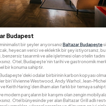
zar Budapest
 minimalist bir şeyler arıyorsanız
Baltazar Budapeşte
s
cak, heyecan verici ve eklektik bir şey istiyorsanız, bu
i, benzersiz tasarımlı ve aile işletmesi olan otelin tadını
ksınız. Otel, Budapeşte’nin tarihi ve gastronomik me
 bir konuma sahiptir.
 Budapeşte’deki odalar birbirinin karbon kopyası olm
 Her biri Vivienne Westwood, Andy Warhol, Jean-Miche
ve Keith Haring’den ilham alan farklı bir temaya sahipti
e modern parçaların bir karışımı olan zengin mobilyala
sınız. Otel bünyesinde yer alan Baltazar Grill adlı res
yerel yemekler, yöresel şaraplar ve dünyanın en iyi cin