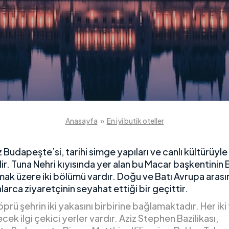
Anasayfa
»
En iyi butik oteller
udapeşte’si, tarihi simge yapıları ve canlı kültürüyle
dir. Tuna Nehri kıyısında yer alan bu Macar başkentinin
ak üzere iki bölümü vardır. Doğu ve Batı Avrupa arası
nlarca ziyaretçinin seyahat ettiği bir geçittir.
öprü şehrin iki yakasını birbirine bağlamaktadır. Her iki
cek ilgi çekici yerler vardır. Aziz Stephen Bazilikası,