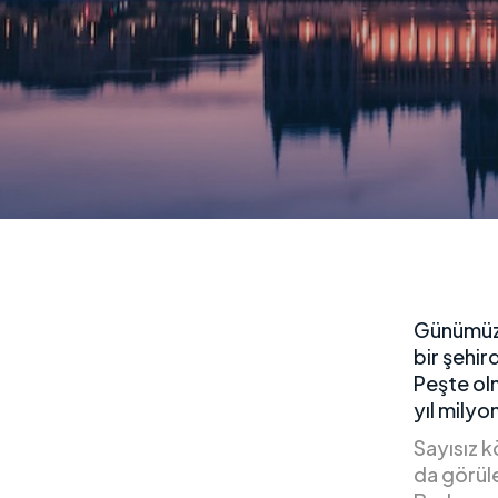
Günümüz B
bir şehir
Peşte olm
yıl milyo
Sayısız k
da görüle