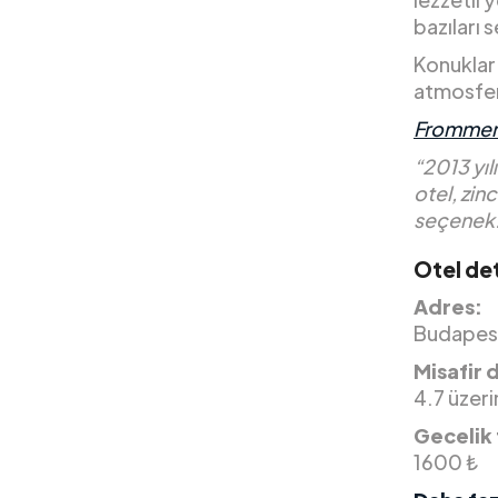
bazıları 
Konuklar 
atmosfer
Frommer
“2013 yıl
otel, zin
seçenek
Otel det
Adres:
Budapest
Misafir 
4.7 üzer
Gecelik 
1600 ₺