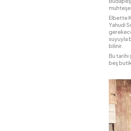
Budapeşte
muhteşem 
Elbette 
Yahudi So
gerekece
suyuyla b
bilinir.
Bu tarihi
beş butik