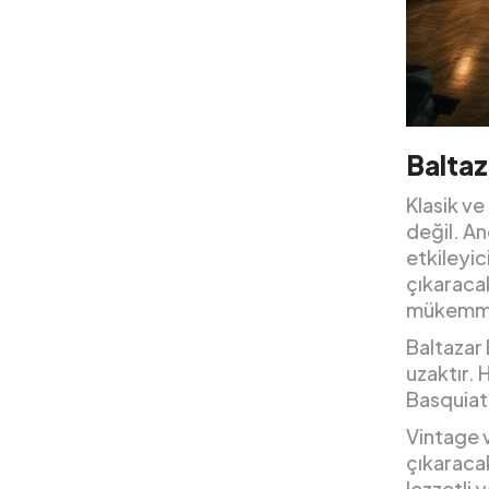
Balta
Klasik ve
değil. An
etkileyic
çıkaraca
mükemmel
Baltazar
uzaktır.
Basquiat 
Vintage v
çıkaracak
lezzetli 