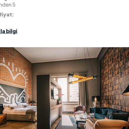
inden 5
fiyat:
la bilgi