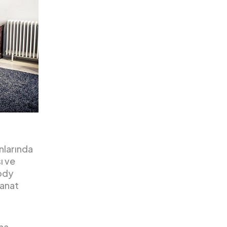
nlarında
ı ve
rody
sanat
ına