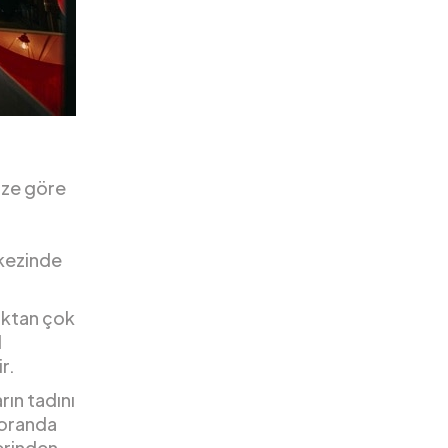
ize göre
rkezinde
aktan çok
l
r.
rın tadını
toranda
lerinden