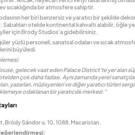
v sıcaklığında bir atmosfere sahiptir.
 odasının her biri benzersiz ve yaratıcı bir şekilde deko
r. Sabahları otelde kontinental kahvaltı alabilir, öğle y
ller için Brody Studios’a gidebilirsiniz.
güler yüzlü personeli, sanatsal odaları ve sıcak atmosf
lerini büyüledi.
elemesi:
use, gelecek vaat eden Palace District’te yer alan sü
 otelden çok daha fazlası. Aynı zamanda yerel sanatçılar
ları, yazarları, müzisyenleri ve diğer yaratıcı türleri ser
lemeye odaklanan bir yaratıcılık merkezi.”
ayları
, Bródy Sándor u. 10, 1088, Macaristan.
değerlendirmesi: