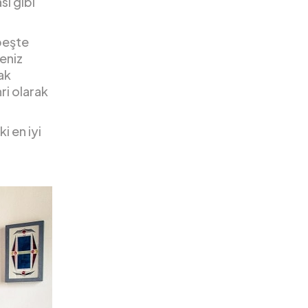
sı gibi
peşte
meniz
ak
ri olarak
i en iyi