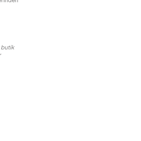
 butik
r