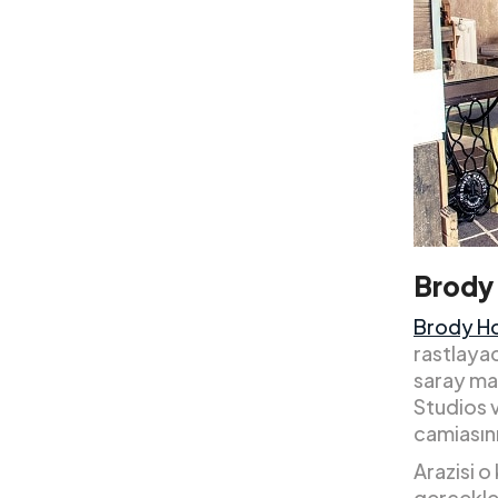
Brody
Brody H
rastlayac
saray ma
Studios 
camiasını
Arazisi o
gerçekleş