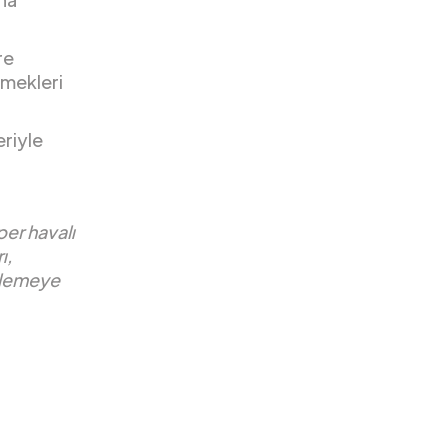
re
emekleri
eriyle
per havalı
ı,
gilemeye