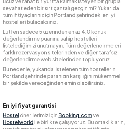
ucuz ve rahat bir yurtta kalmak isteyen bir grupla
seyahat eden bir sırt çantalı gezgin mi? Yukarıda
tüm ihtiyaçlarınız için Portland şehrindeki en iyi
hostelleri bulacaksınız.
Lütfen sadece 5 üzerinden en az 4.0 konuk
değerlendirme puanına sahip hostelleri
listelediğimizi unutmayın. Tüm değerlendirmeleri
farklı rezervasyon sitelerinden ve diğer tarafsız
değerlendirme web sitelerinden topluyoruz.
Bu nedenle, yukarıda listelenen tüm hostellerin
Portland şehrinde paranızın karşılığını mükemmel
bir şekilde vereceğinden emin olabilirsiniz.
En iyi fiyat garantisi
Hostel
önerilerimiz için
Booking.com
ve
Hostelworld
ile birlikte çalışıyoruz. Bu ortaklıkların,
yaptığımız tavsiyeler veya tavsiye ettiğimiz