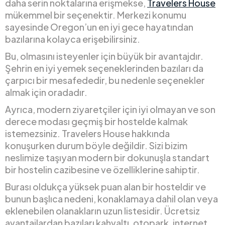
daha serin noktalarına erişmekse,
Travelers House
mükemmel bir seçenektir. Merkezi konumu
sayesinde Oregon’un en iyi gece hayatından
bazılarına kolayca erişebilirsiniz.
Bu, olmasını isteyenler için büyük bir avantajdır.
Şehrin en iyi yemek seçeneklerinden bazıları da
çarpıcı bir mesafededir, bu nedenle seçenekler
almak için oradadır.
Ayrıca, modern ziyaretçiler için iyi olmayan ve son
derece modası geçmiş bir hostelde kalmak
istemezsiniz. Travelers House hakkında
konuşurken durum böyle değildir. Sizi bizim
neslimize taşıyan modern bir dokunuşla standart
bir hostelin cazibesine ve özelliklerine sahiptir.
Burası oldukça yüksek puan alan bir hosteldir ve
bunun başlıca nedeni, konaklamaya dahil olan veya
eklenebilen olanakların uzun listesidir. Ücretsiz
avantajlardan bazıları kahvaltı, otopark, internet