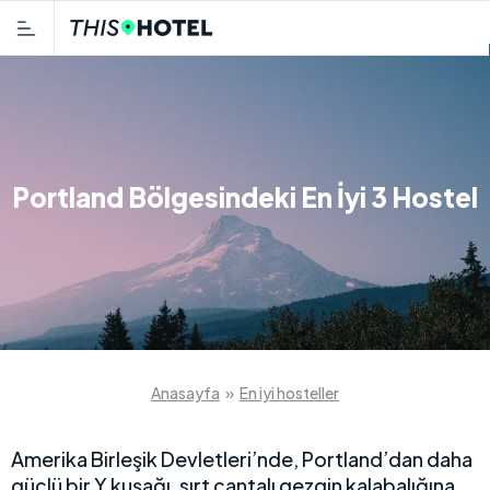
Portland Bölgesindeki En İyi 3 Hostel
Anasayfa
»
En iyi hosteller
Amerika Birleşik Devletleri’nde, Portland’dan daha
güçlü bir Y kuşağı, sırt çantalı gezgin kalabalığına