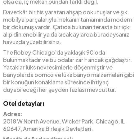
olsa da, iç mekan bundan farklı değil.
Davetkâr bir his yaratan ahşap dokunuşlar ve şık
mobilya parçalarıyla mekanın tamamında modern
bir dokunuş vardır. Çatıda bulunan terasta bir içki
alıp dinlenebilir ya da sıcak aylarda buradaysanız
havuzda yüzebilirsiniz.
The Robey Chicago’da yaklaşık 90 oda
bulunmaktadır ve bu odalar zarif ancak çağdaştır.
Yataklar lüks nevresimlerle döşenmiştir ve
banyolarda bornoz ve lüks banyo malzemeleri gibi
bir konuğun konaklama süresince ihtiyaç
duyabileceği her şeyden fazlası mevcuttur.
Otel detayları
Adres:
2018 W North Avenue, Wicker Park, Chicago, IL
60647, Amerika Birleşik Devletleri.