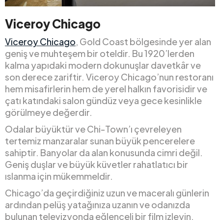
Viceroy Chicago
Viceroy Chicago
, Gold Coast bölgesinde yer alan
geniş ve muhteşem bir oteldir. Bu 1920’lerden
kalma yapıdaki modern dokunuşlar davetkâr ve
son derece zariftir. Viceroy Chicago’nun restoranı
hem misafirlerin hem de yerel halkın favorisidir ve
çatı katındaki salon gündüz veya gece kesinlikle
görülmeye değerdir.
Odalar büyüktür ve Chi-Town’ı çevreleyen
tertemiz manzaralar sunan büyük pencerelere
sahiptir. Banyolar da alan konusunda cimri değil.
Geniş duşlar ve büyük küvetler rahatlatıcı bir
ıslanma için mükemmeldir.
Chicago’da geçirdiğiniz uzun ve maceralı günlerin
ardından pelüş yatağınıza uzanın ve odanızda
bulunan televizyonda eğlenceli bir film izleyin.