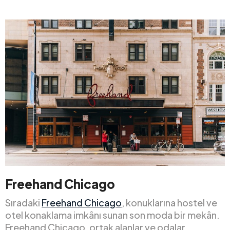
Freehand Chicago
Sıradaki
Freehand Chicago
, konuklarına hostel ve
otel konaklama imkânı sunan son moda bir mekân.
Freehand Chicago, ortak alanlar ve odalar