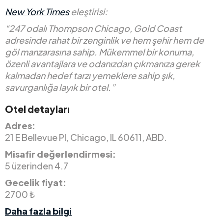
New York Times
eleştirisi:
“247 odalı Thompson Chicago, Gold Coast
adresinde rahat bir zenginlik ve hem şehir hem de
göl manzarasına sahip. Mükemmel bir konuma,
özenli avantajlara ve odanızdan çıkmanıza gerek
kalmadan hedef tarzı yemeklere sahip şık,
savurganlığa layık bir otel.”
Otel detayları
Adres:
21 E Bellevue Pl, Chicago, IL 60611, ABD.
Misafir değerlendirmesi:
5 üzerinden 4.7
Gecelik fiyat:
2700 ₺
Daha fazla bilgi