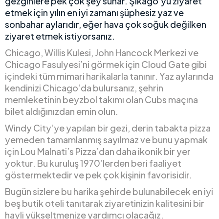
gezginlere pek çok şey sunar. Şikago’yu ziyaret
etmek için yılın en iyi zamanı şüphesiz yaz ve
sonbahar aylarıdır, eğer hava çok soğuk değilken
ziyaret etmek istiyorsanız.
Chicago, Willis Kulesi, John Hancock Merkezi ve
Chicago Fasulyesi’ni görmek için Cloud Gate gibi
içindeki tüm mimari harikalarla tanınır. Yaz aylarında
kendinizi Chicago’da bulursanız, şehrin
memleketinin beyzbol takımı olan Cubs maçına
bilet aldığınızdan emin olun.
Windy City’ye yapılan bir gezi, derin tabakta pizza
yemeden tamamlanmış sayılmaz ve bunu yapmak
için Lou Malnati’s Pizza’dan daha ikonik bir yer
yoktur. Bu kuruluş 1970’lerden beri faaliyet
göstermektedir ve pek çok kişinin favorisidir.
Bugün sizlere bu harika şehirde bulunabilecek en iyi
beş butik oteli tanıtarak ziyaretinizin kalitesini bir
hayli yükseltmenize yardımcı olacağız.