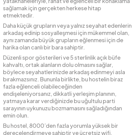
yatakhaneleriyle, rahat ve eğlenceli bir konaklama
sağlamak için gerçekten herkese hitap
etmektedir.
Daha küçük grupların veya yalnız seyahat edenlerin
arkadaş edinip sosyalleşmesi için mükemmel olan,
aynı zamanda büyük grupların eğlenmesi için de
harika olan canlı bir bara sahiptir.
Düzenli spor gösterileri ve 5 sterlinlik açık büfe
kahvaltı, ortak alanların dolu olmasını sağlar,
böylece seyahatlerinizde arkadaş edinmeyi asla
bırakmazsınız. Bununla birlikte, bu hostelin biraz
fazla eğlenceli olabileceğinden
endişeleniyorsanız, dikkatli yerleşim planının,
yatmaya karar verdiğinizde bu uğultulu parti
sarayının uykunuzu bozmamasını sağladığından
emin olun.
Bu hostel, 8000’den fazla yorumla yüksek bir
derecelendirmeye sahiptir ve ücretsiz wifi,