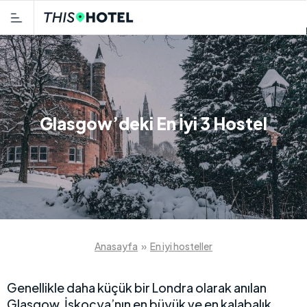
Glasgow’deki En İyi 3 Hostel
Anasayfa
»
En iyi hosteller
Genellikle daha küçük bir Londra olarak anılan
Glasgow, İskoçya’nın en büyük ve en kalabalık