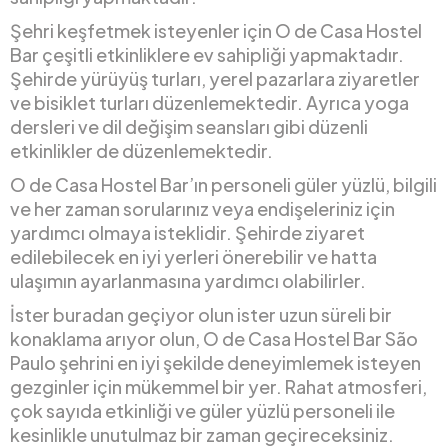
Şehri keşfetmek isteyenler için O de Casa Hostel
Bar çeşitli etkinliklere ev sahipliği yapmaktadır.
Şehirde yürüyüş turları, yerel pazarlara ziyaretler
ve bisiklet turları düzenlemektedir. Ayrıca yoga
dersleri ve dil değişim seansları gibi düzenli
etkinlikler de düzenlemektedir.
O de Casa Hostel Bar’ın personeli güler yüzlü, bilgili
ve her zaman sorularınız veya endişeleriniz için
yardımcı olmaya isteklidir. Şehirde ziyaret
edilebilecek en iyi yerleri önerebilir ve hatta
ulaşımın ayarlanmasına yardımcı olabilirler.
İster buradan geçiyor olun ister uzun süreli bir
konaklama arıyor olun, O de Casa Hostel Bar São
Paulo şehrini en iyi şekilde deneyimlemek isteyen
gezginler için mükemmel bir yer. Rahat atmosferi,
çok sayıda etkinliği ve güler yüzlü personeli ile
kesinlikle unutulmaz bir zaman geçireceksiniz.