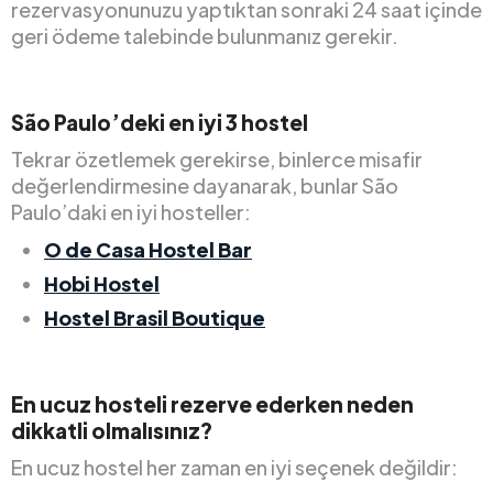
rezervasyonunuzu yaptıktan sonraki 24 saat içinde
geri ödeme talebinde bulunmanız gerekir.
São Paulo’deki en iyi 3 hostel
Tekrar özetlemek gerekirse, binlerce misafir
değerlendirmesine dayanarak, bunlar São
Paulo’daki en iyi hosteller:
O de Casa Hostel Bar
Hobi Hostel
Hostel Brasil Boutique
En ucuz hosteli rezerve ederken neden
dikkatli olmalısınız?
En ucuz hostel her zaman en iyi seçenek değildir: