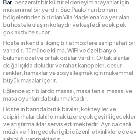
Bar
, benzersiz bir kültürel deneyim arayanlar için
mükemmel bir yerdir. São Paulo’nun bohem
bölgelerinden biri olan Vila Madelena’da yer alan
bu hostele ulaşım kolaydır ve keşfedilecek pek
çok aktivite sunar.
Hostelin kendisi ilginç bir atmosfere sahip rahat bir
vahadır. Tümünde klima, WiFi ve özel banyo
bulunan özel ve ortak odalar vardır. Ortak alanlar
doğal ışıkla doludur ve rahat kanepeler, cesur
renkler, hamaklar ve sosyalleşmek için mükemmel
büyük masalar içerir.
Eğlence için bilardo masası, masa tenisi masası ve
masa oyunları da bulunmaktadır.
Hostelin barında butik biralar, kokteyller ve
caipirinhalar dahil olmak üzere çok çeşitli içecekler
ve atıştırmalıklar servis edilmektedir. Ayrıca canlı
müzik ve film geceleri gibi düzenli etkinliklere de ev
sahipliği yapmaktadır.