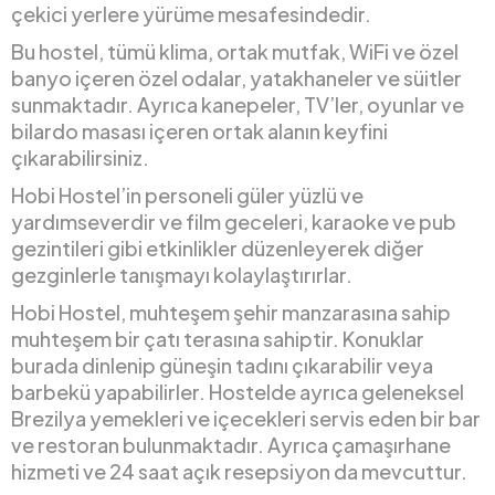
çekici yerlere yürüme mesafesindedir.
Bu hostel, tümü klima, ortak mutfak, WiFi ve özel
banyo içeren özel odalar, yatakhaneler ve süitler
sunmaktadır. Ayrıca kanepeler, TV’ler, oyunlar ve
bilardo masası içeren ortak alanın keyfini
çıkarabilirsiniz.
Hobi Hostel’in personeli güler yüzlü ve
yardımseverdir ve film geceleri, karaoke ve pub
gezintileri gibi etkinlikler düzenleyerek diğer
gezginlerle tanışmayı kolaylaştırırlar.
Hobi Hostel, muhteşem şehir manzarasına sahip
muhteşem bir çatı terasına sahiptir. Konuklar
burada dinlenip güneşin tadını çıkarabilir veya
barbekü yapabilirler. Hostelde ayrıca geleneksel
Brezilya yemekleri ve içecekleri servis eden bir bar
ve restoran bulunmaktadır. Ayrıca çamaşırhane
hizmeti ve 24 saat açık resepsiyon da mevcuttur.