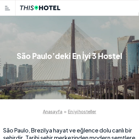
São Paulo’deki En İyi 3 Hostel
Anasayfa
»
En iyi hosteller
São Paulo, Brezilya hayat ve eğlence dolu canlı bir
şehirdir. Tarihi şehir merkezinden modern semtlere