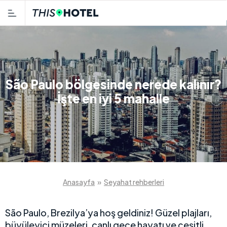
São Paulo bölgesinde nerede kalınır?
İşte en iyi 5 mahalle
Anasayfa
»
Seyahat rehberleri
São Paulo, Brezilya’ya hoş geldiniz! Güzel plajları,
büyüleyici müzeleri, canlı gece hayatı ve çeşitli