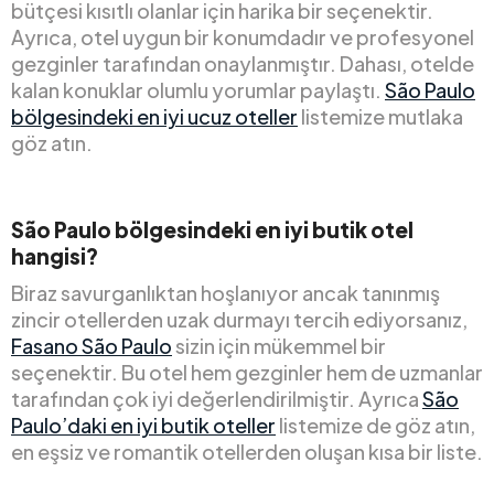
bütçesi kısıtlı olanlar için harika bir seçenektir.
Ayrıca, otel uygun bir konumdadır ve profesyonel
gezginler tarafından onaylanmıştır. Dahası, otelde
kalan konuklar olumlu yorumlar paylaştı.
São Paulo
bölgesindeki en iyi ucuz oteller
listemize mutlaka
göz atın.
São Paulo bölgesindeki en iyi butik otel
hangisi?
Biraz savurganlıktan hoşlanıyor ancak tanınmış
zincir otellerden uzak durmayı tercih ediyorsanız,
Fasano São Paulo
sizin için mükemmel bir
seçenektir. Bu otel hem gezginler hem de uzmanlar
tarafından çok iyi değerlendirilmiştir. Ayrıca
São
Paulo’daki en iyi butik oteller
listemize de göz atın,
en eşsiz ve romantik otellerden oluşan kısa bir liste.