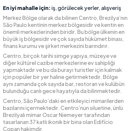
En iyi mahalle için:
iş, görülecek yerler, alışveriş
Merkez Bölge olarak da bilinen Centro, Brezilya’nın
São Paulo kentinin merkez bölgesidir ve kentin en
önemli merkezlerinden biridir. Bu bölge ülkenin en
büyük iş bölgesidir ve çok sayıda hükümet binası,
finans kurumu ve şirket merkezini barındırır.
Centro, birçok tarihi simge yapıya, müzeye ve
diğer kültürel cazibe merkezlerine ev sahipliği
yapmaktadır ve bu da burayı turistler için kalmak
için popüler bir yer haline getirmektedir. Bölge
aynı zamanda çok sayıda bar, restoran ve kulübün
bulunduğu canlı gece hayatıyla da bilinmektedir.
Centro, São Paulo’daki en etkileyici mimarilerden
bazılarını içermektedir. Centro’nun siluetine, ünlü
Brezilyalı mimar Oscar Niemeyer tarafından
tasarlanan 37 katlı ikonik bir bina olan Edifício
Copan hakimdir.