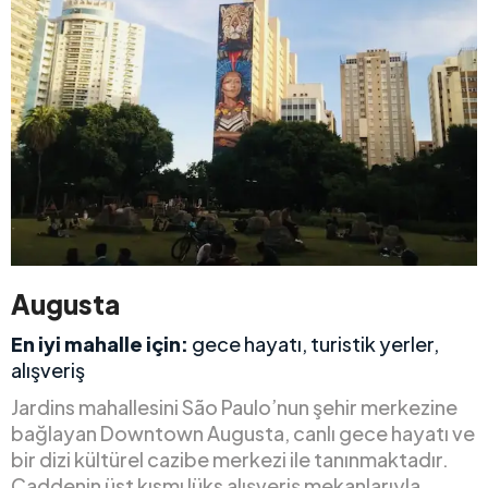
Augusta
En iyi mahalle için:
gece hayatı, turistik yerler,
alışveriş
Jardins mahallesini São Paulo’nun şehir merkezine
bağlayan Downtown Augusta, canlı gece hayatı ve
bir dizi kültürel cazibe merkezi ile tanınmaktadır.
Caddenin üst kısmı lüks alışveriş mekanlarıyla