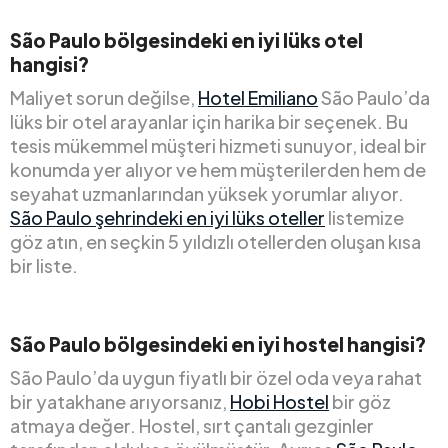
São Paulo bölgesindeki en iyi lüks otel
hangisi?
Maliyet sorun değilse,
Hotel Emiliano
São Paulo’da
lüks bir otel arayanlar için harika bir seçenek. Bu
tesis mükemmel müşteri hizmeti sunuyor, ideal bir
konumda yer alıyor ve hem müşterilerden hem de
seyahat uzmanlarından yüksek yorumlar alıyor.
São Paulo şehrindeki en iyi lüks oteller
listemize
göz atın, en seçkin 5 yıldızlı otellerden oluşan kısa
bir liste.
São Paulo bölgesindeki en iyi hostel hangisi?
São Paulo’da uygun fiyatlı bir özel oda veya rahat
bir yatakhane arıyorsanız,
Hobi Hostel
bir göz
atmaya değer. Hostel, sırt çantalı gezginler