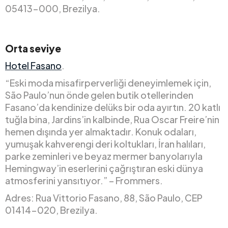
05413-000, Brezilya.
Orta seviye
Hotel Fasano
.
“Eski moda misafirperverliği deneyimlemek için,
São Paulo’nun önde gelen butik otellerinden
Fasano’da kendinize delüks bir oda ayırtın. 20 katlı
tuğla bina, Jardins’in kalbinde, Rua Oscar Freire’nin
hemen dışında yer almaktadır. Konuk odaları,
yumuşak kahverengi deri koltukları, İran halıları,
parke zeminleri ve beyaz mermer banyolarıyla
Hemingway’in eserlerini çağrıştıran eski dünya
atmosferini yansıtıyor.” – Frommers.
Adres: Rua Vittorio Fasano, 88, São Paulo, CEP
01414-020, Brezilya.