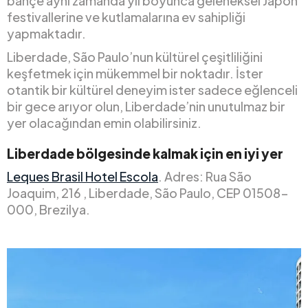
bahçe aynı zamanda yıl boyunca geleneksel Japon
festivallerine ve kutlamalarına ev sahipliği
yapmaktadır.
Liberdade, São Paulo’nun kültürel çeşitliliğini
keşfetmek için mükemmel bir noktadır. İster
otantik bir kültürel deneyim ister sadece eğlenceli
bir gece arıyor olun, Liberdade’nin unutulmaz bir
yer olacağından emin olabilirsiniz.
Liberdade bölgesinde kalmak için en iyi yer
Leques Brasil Hotel Escola
. Adres: Rua São
Joaquim, 216 , Liberdade, São Paulo, CEP 01508-
000, Brezilya.