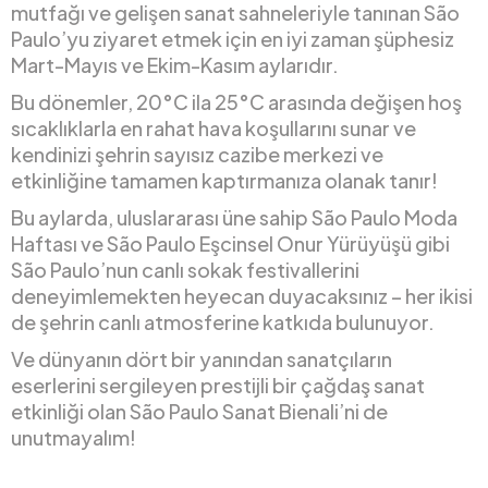
mutfağı ve gelişen sanat sahneleriyle tanınan São
Paulo’yu ziyaret etmek için en iyi zaman şüphesiz
Mart-Mayıs ve Ekim-Kasım aylarıdır.
Bu dönemler, 20°C ila 25°C arasında değişen hoş
sıcaklıklarla en rahat hava koşullarını sunar ve
kendinizi şehrin sayısız cazibe merkezi ve
etkinliğine tamamen kaptırmanıza olanak tanır!
Bu aylarda, uluslararası üne sahip São Paulo Moda
Haftası ve São Paulo Eşcinsel Onur Yürüyüşü gibi
São Paulo’nun canlı sokak festivallerini
deneyimlemekten heyecan duyacaksınız – her ikisi
de şehrin canlı atmosferine katkıda bulunuyor.
Ve dünyanın dört bir yanından sanatçıların
eserlerini sergileyen prestijli bir çağdaş sanat
etkinliği olan São Paulo Sanat Bienali’ni de
unutmayalım!