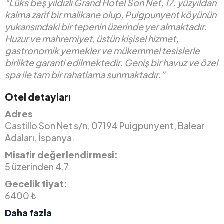
“Lüks beş yıldızlı Grand Hotel Son Net, 17. yüzyıldan
kalma zarif bir malikane olup, Puigpunyent köyünün
yukarısındaki bir tepenin üzerinde yer almaktadır.
Huzur ve mahremiyet, üstün kişisel hizmet,
gastronomik yemekler ve mükemmel tesislerle
birlikte garanti edilmektedir. Geniş bir havuz ve özel
spa ile tam bir rahatlama sunmaktadır.”
Otel detayları
Adres
Castillo Son Net s/n, 07194 Puigpunyent, Balear
Adaları, İspanya.
Misafir değerlendirmesi:
5 üzerinden 4,7
Gecelik fiyat:
6400 ₺
Daha fazla