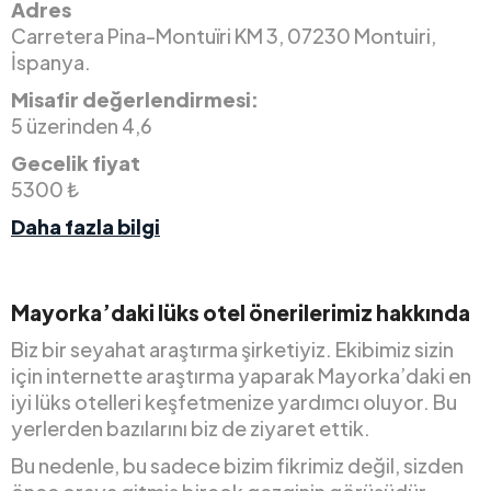
Adres
Carretera Pina-Montuïri KM 3, 07230 Montuiri,
İspanya.
Misafir değerlendirmesi:
5 üzerinden 4,6
Gecelik fiyat
5300 ₺
Daha fazla bilgi
Mayorka’daki lüks otel önerilerimiz hakkında
Biz bir seyahat araştırma şirketiyiz. Ekibimiz sizin
için internette araştırma yaparak Mayorka’daki en
iyi lüks otelleri keşfetmenize yardımcı oluyor. Bu
yerlerden bazılarını biz de ziyaret ettik.
Bu nedenle, bu sadece bizim fikrimiz değil, sizden