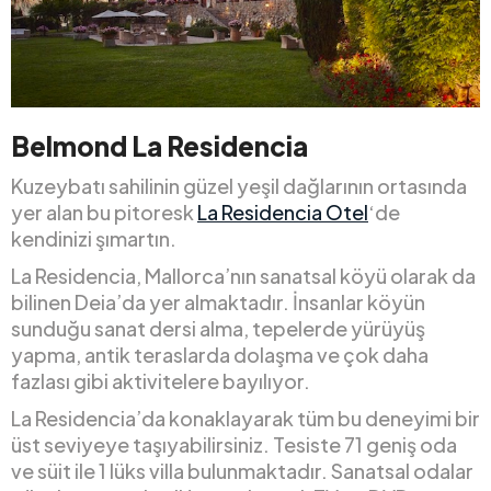
Belmond La Residencia
Kuzeybatı sahilinin güzel yeşil dağlarının ortasında
yer alan bu pitoresk
La Residencia Otel
‘de
kendinizi şımartın.
La Residencia, Mallorca’nın sanatsal köyü olarak da
bilinen Deia’da yer almaktadır. İnsanlar köyün
sunduğu sanat dersi alma, tepelerde yürüyüş
yapma, antik teraslarda dolaşma ve çok daha
fazlası gibi aktivitelere bayılıyor.
La Residencia’da konaklayarak tüm bu deneyimi bir
üst seviyeye taşıyabilirsiniz. Tesiste 71 geniş oda
ve süit ile 1 lüks villa bulunmaktadır. Sanatsal odalar