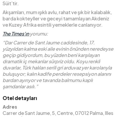
Süit’tir.
Akşamları, mum ışıklı avlu, rahat ve şık bir kalabalık,
barda kokteyller ve geceyi tamamlayan Akdeniz
ve Kuzey Afrika esintili yemeklerle canlanıyor.
The Times’ın
yorumu:
“Dar Carrer de Sant Jaume caddesinde, 17.
yüzyıldan kalma eski aile evinin önünden neredeyse
geçip gidiyordum, bu yüzden beni karşılayan
dramatik iç mekanlar sürpriz oldu. Koyu renkli
duvarlar, Türk halıları serili gri arduvaz yer karolarıyla
buluşuyor; kalın kadife perdeler resepsiyon alanını
bardan ayırıyor ve tavanda balmumu kaplı
şamdanlar asılı.”
Otel detayları
Adres
Carrer de Sant Jaume, 5, Centre, 07012 Palma, Illes