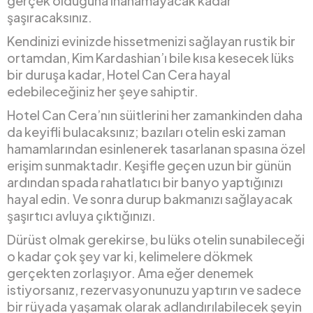
gerçek olduğuna inanamayacak kadar
şaşıracaksınız.
Kendinizi evinizde hissetmenizi sağlayan rustik bir
ortamdan, Kim Kardashian’ı bile kısa kesecek lüks
bir duruşa kadar, Hotel Can Cera hayal
edebileceğiniz her şeye sahiptir.
Hotel Can Cera’nın süitlerini her zamankinden daha
da keyifli bulacaksınız; bazıları otelin eski zaman
hamamlarından esinlenerek tasarlanan spasına özel
erişim sunmaktadır. Keşifle geçen uzun bir günün
ardından spada rahatlatıcı bir banyo yaptığınızı
hayal edin. Ve sonra durup bakmanızı sağlayacak
şaşırtıcı avluya çıktığınızı.
Dürüst olmak gerekirse, bu lüks otelin sunabileceği
o kadar çok şey var ki, kelimelere dökmek
gerçekten zorlaşıyor. Ama eğer denemek
istiyorsanız, rezervasyonunuzu yaptırın ve sadece
bir rüyada yaşamak olarak adlandırılabilecek şeyin