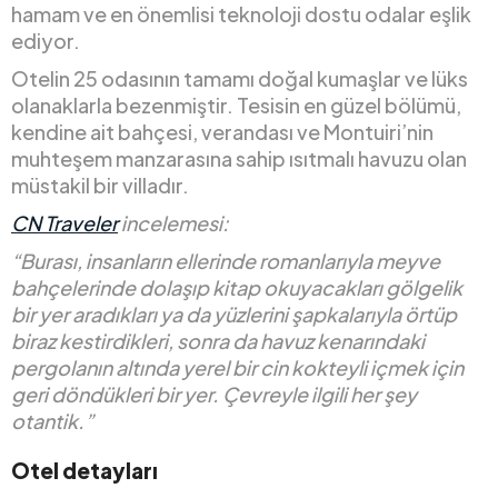
hamam ve en önemlisi teknoloji dostu odalar eşlik
ediyor.
Otelin 25 odasının tamamı doğal kumaşlar ve lüks
olanaklarla bezenmiştir. Tesisin en güzel bölümü,
kendine ait bahçesi, verandası ve Montuiri’nin
muhteşem manzarasına sahip ısıtmalı havuzu olan
müstakil bir villadır.
CN Traveler
incelemesi:
“Burası, insanların ellerinde romanlarıyla meyve
bahçelerinde dolaşıp kitap okuyacakları gölgelik
bir yer aradıkları ya da yüzlerini şapkalarıyla örtüp
biraz kestirdikleri, sonra da havuz kenarındaki
pergolanın altında yerel bir cin kokteyli içmek için
geri döndükleri bir yer. Çevreyle ilgili her şey
otantik.”
Otel detayları