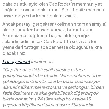
daha da etkileyici olan Cap Rocat’ın memnuniyet
sağlama konusundaki tutarlılığıdır; henüz memnun
hissetmeyen bir konuk bulamazsınız.
Ancak pastayı gerçekten (kelimenin tam anlamıyla)
alan bir şeyden bahsediyorsak, bu mutfaktır.
Akdeniz mutfağı kendi başına oldukça ağız
sulandırıcıdır, ancak Cap Rocat’ta servis edilen
yemekleri tattığınızda cennette olduğunuza ikna
olacaksınız.
Lonely Planet
incelemesi:
“Cap Rocat, eski bir sahil kalesine ustaca
yerleştirilmiş lüks bir oteldir. Denizi mükemmel bir
şekilde gören 2 km’lik özel bir burun üzerinde yer
alan, iki mükemmel restorana ve şezlonglar, birden
fazla özel teras ve akla gelebilecek diğer birçok
lüksle donatılmış 24 süite sahip bu otelde 15
yaşından küçüklerin kalmaması politikasından