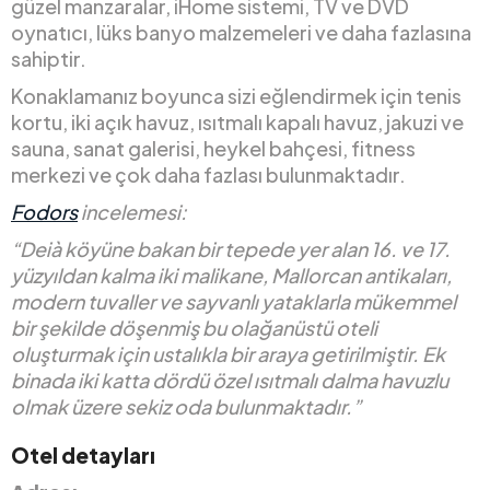
güzel manzaralar, iHome sistemi, TV ve DVD
oynatıcı, lüks banyo malzemeleri ve daha fazlasına
sahiptir.
Konaklamanız boyunca sizi eğlendirmek için tenis
kortu, iki açık havuz, ısıtmalı kapalı havuz, jakuzi ve
sauna, sanat galerisi, heykel bahçesi, fitness
merkezi ve çok daha fazlası bulunmaktadır.
Fodors
incelemesi:
“Deià köyüne bakan bir tepede yer alan 16. ve 17.
yüzyıldan kalma iki malikane, Mallorcan antikaları,
modern tuvaller ve sayvanlı yataklarla mükemmel
bir şekilde döşenmiş bu olağanüstü oteli
oluşturmak için ustalıkla bir araya getirilmiştir. Ek
binada iki katta dördü özel ısıtmalı dalma havuzlu
olmak üzere sekiz oda bulunmaktadır.”
Otel detayları