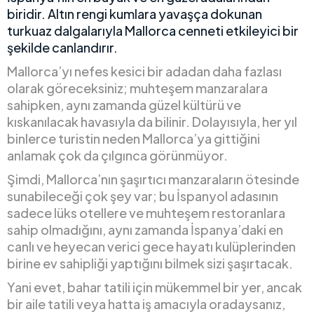
biridir. Altın rengi kumlara yavaşça dokunan
turkuaz dalgalarıyla Mallorca cenneti etkileyici bir
şekilde canlandırır.
Mallorca’yı nefes kesici bir adadan daha fazlası
olarak göreceksiniz; muhteşem manzaralara
sahipken, aynı zamanda güzel kültürü ve
kıskanılacak havasıyla da bilinir. Dolayısıyla, her yıl
binlerce turistin neden Mallorca’ya gittiğini
anlamak çok da çılgınca görünmüyor.
Şimdi, Mallorca’nın şaşırtıcı manzaraların ötesinde
sunabileceği çok şey var; bu İspanyol adasının
sadece lüks otellere ve muhteşem restoranlara
sahip olmadığını, aynı zamanda İspanya’daki en
canlı ve heyecan verici gece hayatı kulüplerinden
birine ev sahipliği yaptığını bilmek sizi şaşırtacak.
Yani evet, bahar tatili için mükemmel bir yer, ancak
bir aile tatili veya hatta iş amacıyla oradaysanız,