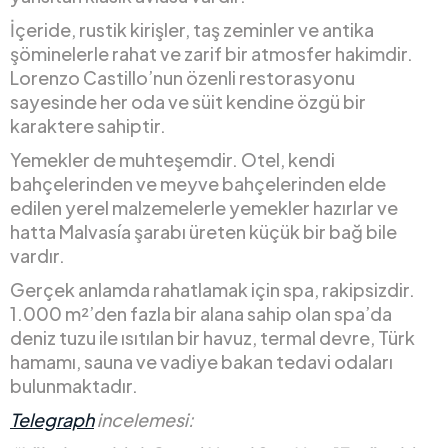
İçeride, rustik kirişler, taş zeminler ve antika
şöminelerle rahat ve zarif bir atmosfer hakimdir.
Lorenzo Castillo’nun özenli restorasyonu
sayesinde her oda ve süit kendine özgü bir
karaktere sahiptir.
Yemekler de muhteşemdir. Otel, kendi
bahçelerinden ve meyve bahçelerinden elde
edilen yerel malzemelerle yemekler hazırlar ve
hatta Malvasía şarabı üreten küçük bir bağ bile
vardır.
Gerçek anlamda rahatlamak için spa, rakipsizdir.
1.000 m²’den fazla bir alana sahip olan spa’da
deniz tuzu ile ısıtılan bir havuz, termal devre, Türk
hamamı, sauna ve vadiye bakan tedavi odaları
bulunmaktadır.
Telegraph
incelemesi: