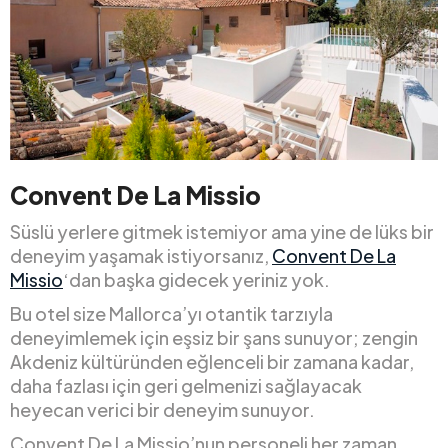
Convent De La Missio
Süslü yerlere gitmek istemiyor ama yine de lüks bir
deneyim yaşamak istiyorsanız,
Convent De La
Missio
‘dan başka gidecek yeriniz yok.
Bu otel size Mallorca’yı otantik tarzıyla
deneyimlemek için eşsiz bir şans sunuyor; zengin
Akdeniz kültüründen eğlenceli bir zamana kadar,
daha fazlası için geri gelmenizi sağlayacak
heyecan verici bir deneyim sunuyor.
Convent De La Missio’nun personeli her zaman