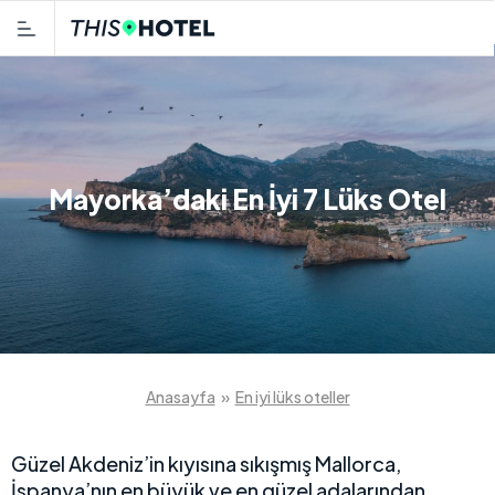
Mayorka’daki En İyi 7 Lüks Otel
Anasayfa
»
En iyi lüks oteller
Güzel Akdeniz’in kıyısına sıkışmış Mallorca,
İspanya’nın en büyük ve en güzel adalarından