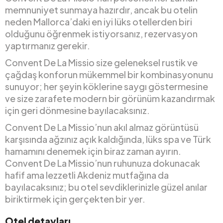
memnuniyet sunmaya hazırdır, ancak bu otelin
neden Mallorca’daki en iyi lüks otellerden biri
olduğunu öğrenmek istiyorsanız, rezervasyon
yaptırmanız gerekir.
Convent De La Missio size geleneksel rustik ve
çağdaş konforun mükemmel bir kombinasyonunu
sunuyor; her şeyin köklerine saygı göstermesine
ve size zarafete modern bir görünüm kazandırmak
için geri dönmesine bayılacaksınız.
Convent De La Missio’nun akıl almaz görüntüsü
karşısında ağzınız açık kaldığında, lüks spa ve Türk
hamamını denemek için biraz zaman ayırın.
Convent De La Missio’nun ruhunuza dokunacak
hafif ama lezzetli Akdeniz mutfağına da
bayılacaksınız; bu otel sevdiklerinizle güzel anılar
biriktirmek için gerçekten bir yer.
Otel detayları