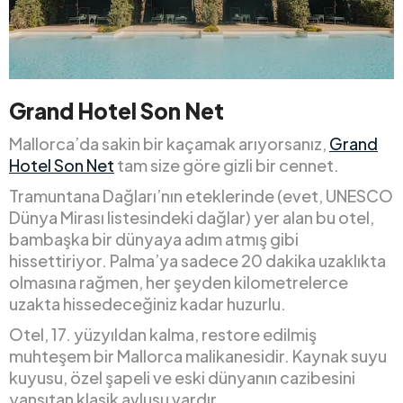
Grand Hotel Son Net
Mallorca’da sakin bir kaçamak arıyorsanız,
Grand
Hotel Son Net
tam size göre gizli bir cennet.
Tramuntana Dağları’nın eteklerinde (evet, UNESCO
Dünya Mirası listesindeki dağlar) yer alan bu otel,
bambaşka bir dünyaya adım atmış gibi
hissettiriyor. Palma’ya sadece 20 dakika uzaklıkta
olmasına rağmen, her şeyden kilometrelerce
uzakta hissedeceğiniz kadar huzurlu.
Otel, 17. yüzyıldan kalma, restore edilmiş
muhteşem bir Mallorca malikanesidir. Kaynak suyu
kuyusu, özel şapeli ve eski dünyanın cazibesini
yansıtan klasik avlusu vardır.