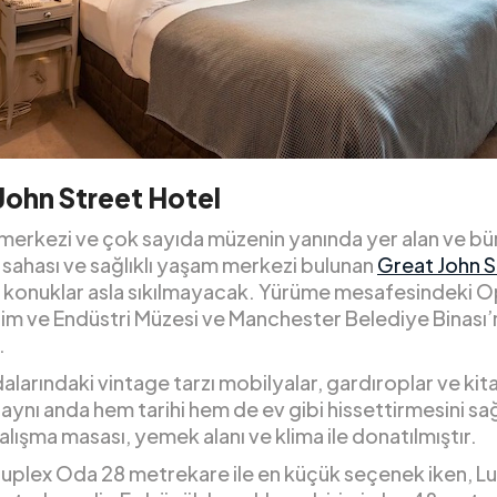
John Street Hotel
ş merkezi ve çok sayıda müzenin yanında yer alan ve b
 sahası ve sağlıklı yaşam merkezi bulunan
Great John S
 konuklar asla sıkılmayacak. Yürüme mesafesindeki 
ilim ve Endüstri Müzesi ve Manchester Belediye Binası’
.
larındaki vintage tarzı mobilyalar, gardıroplar ve kita
 aynı anda hem tarihi hem de ev gibi hissettirmesini sa
lışma masası, yemek alanı ve klima ile donatılmıştır.
plex Oda 28 metrekare ile en küçük seçenek iken, Lu