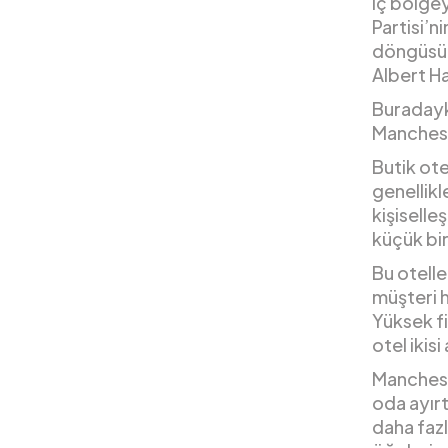
iç bölge
Partisi’
döngüsün
Albert Ha
Buradayk
Mancheste
Butik ote
genellikl
kişisell
küçük bi
Bu otell
müşteri 
Yüksek fi
otel ikis
Manchest
oda ayırt
daha faz