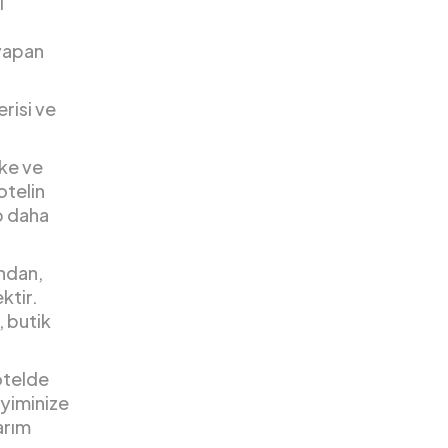
i
 yapan
risi ve
ike ve
otelin
p daha
ından,
ktir.
, butik
otelde
eyiminize
arım