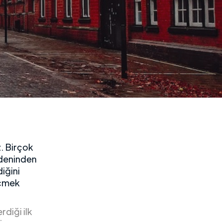
z. Birçok
nedeninden
iğini
eçmek
rdiği ilk