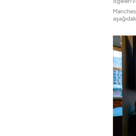
öğeleri 
Mancheste
aşağıdaki