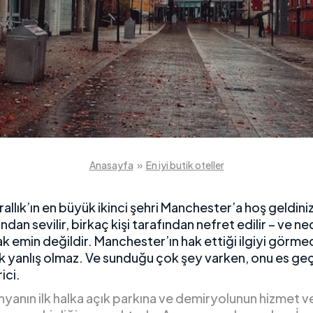
Anasayfa
»
En iyi butik oteller
Krallık’ın en büyük ikinci şehri Manchester’a hoş geldini
fından sevilir, birkaç kişi tarafından nefret edilir – ve 
k emin değildir. Manchester’ın hak ettiği ilgiyi görmed
 yanlış olmaz. Ve sunduğu çok şey varken, onu es g
ici.
nyanın ilk halka açık parkına ve demiryolunun hizmet ve