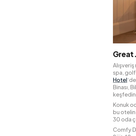
Great 
Alışveri
spa, golf
Hotel
‘de
Binası, B
keşfedin
Konuk oda
bu otelin
30 oda ça
Comfy Du