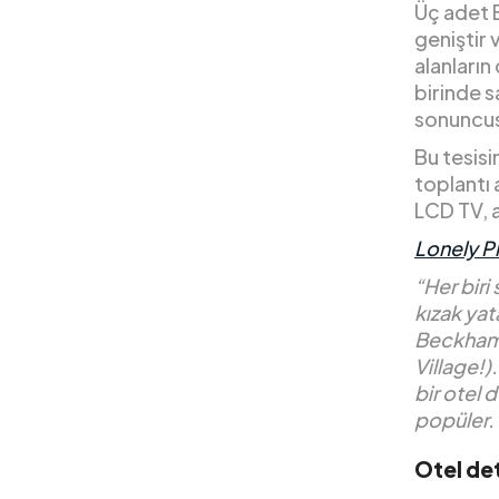
Üç adet B
geniştir
alanları
birinde s
sonuncus
Bu tesis
toplantı 
LCD TV, a
Lonely P
“Her biri
kızak yat
Beckham’ı
Village!)
bir otel 
popüler.
Otel det