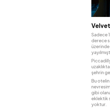
Velvet
Sadece 1
derece s
üzerinde 
yayılmışt
Piccadil
uzaklıkta
şehrin ge
Bu otelin
nevresiml
gibi olan
eklektik 
yoktur.