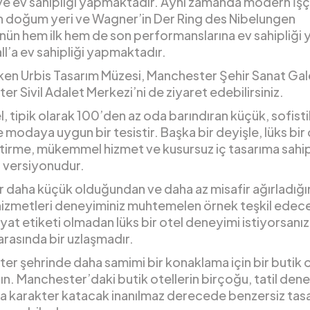
ye ev sahipliği yapmaktadır. Aynı zamanda modern İşç
nin doğum yeri ve Wagner’in Der Ring des Nibelungen
ün hem ilk hem de son performanslarına ev sahipliği
ll’a ev sahipliği yapmaktadır.
en Urbis Tasarım Müzesi, Manchester Şehir Sanat Gale
r Sivil Adalet Merkezi’ni de ziyaret edebilirsiniz.
l, tipik olarak 100’den az oda barındıran küçük, sofist
e modaya uygun bir tesistir. Başka bir deyişle, lüks bir 
eştirme, mükemmel hizmet ve kusursuz iç tasarıma sahi
r versiyonudur.
er daha küçük olduğundan ve daha az misafir ağırladığ
hizmetleri deneyiminiz muhtemelen örnek teşkil edece
yat etiketi olmadan lüks bir otel deneyimi istiyorsanız
i arasında bir uzlaşmadır.
er şehrinde daha samimi bir konaklama için bir butik 
ın. Manchester’daki butik otellerin birçoğu, tatil den
la karakter katacak inanılmaz derecede benzersiz tas