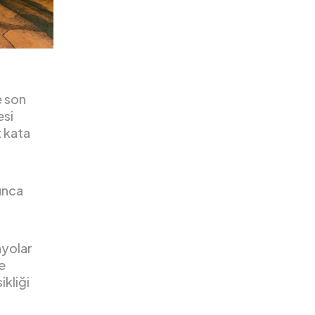
e son
esi
t kata
unca
nyolar
ve
ikliği