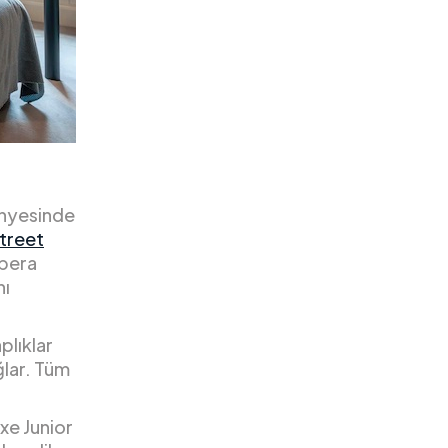
ünyesinde
treet
Opera
nı
plıklar
ğlar. Tüm
xe Junior