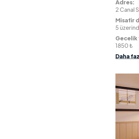
Adres:
2 Canal S
Misafir 
5 üzerin
Gecelik 
1850 ₺
Daha faz