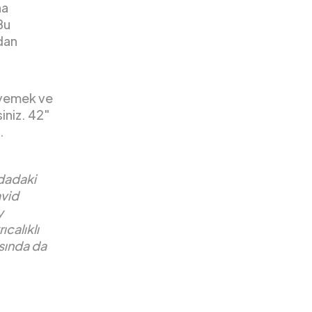
ha
Bu
dan
 yemek ve
siniz. 42″
.
odadaki
avid
y
calıklı
asında da