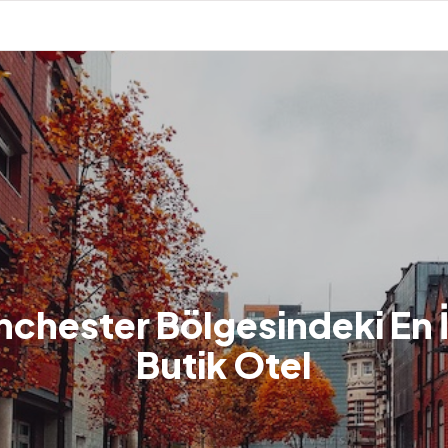
chester Bölgesindeki En İ
Butik Otel