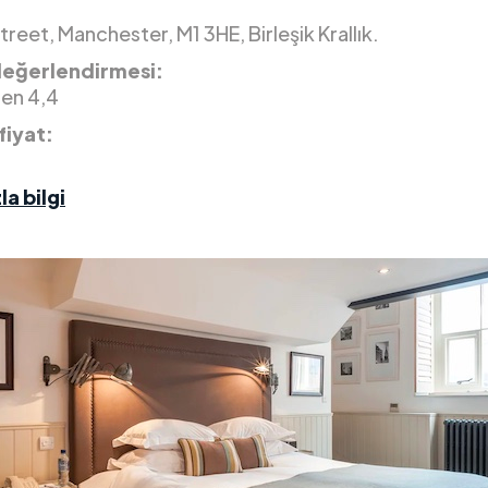
treet, Manchester, M1 3HE, Birleşik Krallık.
değerlendirmesi:
den 4,4
fiyat:
la bilgi