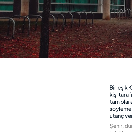
Birleşik 
kişi tara
tam olara
söylemek
utanç ver
Şehir, dü