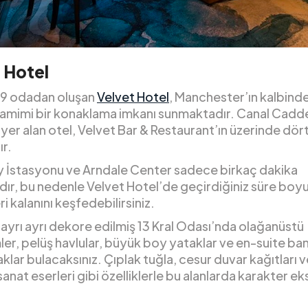
 Hotel
9 odadan oluşan
Velvet Hotel
, Manchester’ın kalbind
amimi bir konaklama imkanı sunmaktadır. Canal Cadd
yer alan otel, Velvet Bar & Restaurant’ın üzerinde dör
ır.
ly İstasyonu ve Arndale Center sadece birkaç dakika
dır, bu nedenle Velvet Hotel’de geçirdiğiniz süre boy
ri kalanını keşfedebilirsiniz.
 ayrı ayrı dekore edilmiş 13 Kral Odası’nda olağanüstü
er, pelüş havlular, büyük boy yataklar ve en-suite ba
aklar bulacaksınız. Çıplak tuğla, cesur duvar kağıtları 
sanat eserleri gibi özelliklerle bu alanlarda karakter eks