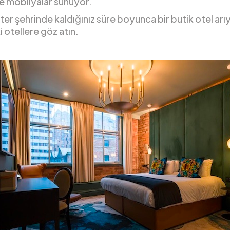
ve mobilyalar sunuyor.
r şehrinde kaldığınız süre boyunca bir butik otel arı
 otellere göz atın.