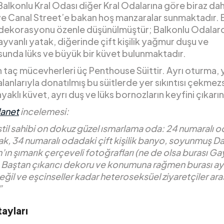
alkonlu Kral Odası diğer Kral Odalarına göre biraz da
 ve Canal Street’e bakan hoş manzaralar sunmaktadır. 
n dekorasyonu özenle düşünülmüştür; Balkonlu Odalar
ayvanlı yatak, diğerinde çift kişilik yağmur duşu ve
unda lüks ve büyük bir küvet bulunmaktadır.
in taç mücevherleri üç Penthouse Süittir. Ayrı oturma,
alanlarıyla donatılmış bu süitlerde yer sıkıntısı çekmez
yaklı küvet, ayrı duş ve lüks bornozların keyfini çıkarın
lanet
incelemesi:
 stil sahibi on dokuz güzel ısmarlama oda: 24 numaralı 
ak, 34 numaralı odadaki çift kişilik banyo, soyunmuş D
n şımarık çerçeveli fotoğrafları (ne de olsa burası Ga
. Baştan çıkarıcı dekoru ve konumuna rağmen burası ayrı
değil ve eşcinseller kadar heteroseksüel ziyaretçiler ar
”
ayları