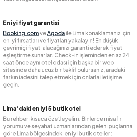
En iyi fiyat garantisi
Booking.com
ve
Agoda
ile Lima konaklamanız için
en iyi fırsatları ve fiyatları yakalayın! En düşük
çevrimiçi fiyatı alacağınızı garanti ederek fiyat
eşleştirme sunarlar. Check-in işleminden en az 24
saat önce aynı otel odası için başka bir web
sitesinde daha ucuz bir teklif bulursanız, aradaki
farkın iadesini talep etmek için onlarla iletişime
geçin.
Lima’daki en iyi 5 butik otel
Bu rehberi kısaca özetleyelim. Binlerce misafir
yorumu ve seyahat uzmanlarından gelen ipuçlarına
göre Lima bölgesindeki en iyi butik oteller: