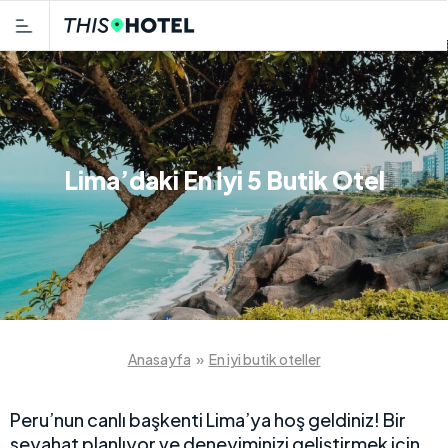
Lima’daki En İyi 5 Butik Otel
Anasayfa
»
En iyi butik oteller
Peru’nun canlı başkenti Lima’ya hoş geldiniz! Bir
seyahat planlıyor ve deneyiminizi geliştirmek için