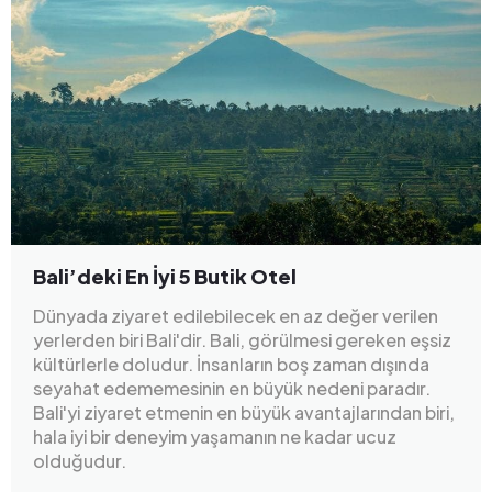
Bali’deki En İyi 5 Butik Otel
Dünyada ziyaret edilebilecek en az değer verilen
yerlerden biri Bali'dir. Bali, görülmesi gereken eşsiz
kültürlerle doludur. İnsanların boş zaman dışında
seyahat edememesinin en büyük nedeni paradır.
Bali'yi ziyaret etmenin en büyük avantajlarından biri,
hala iyi bir deneyim yaşamanın ne kadar ucuz
olduğudur.