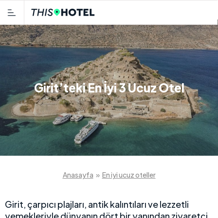
Girit’teki En İyi 3 Ucuz Otel
Anasayfa
»
En iyi ucuz oteller
Girit, çarpıcı plajları, antik kalıntıları ve lezzetli
yemekleriyle dünyanın dört bir yanından ziyaretçi