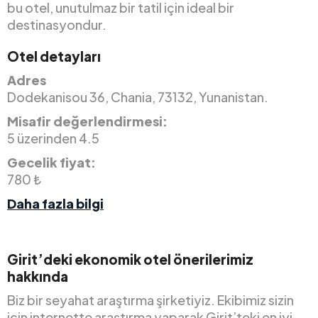
bu otel, unutulmaz bir tatil için ideal bir
destinasyondur.
Otel detayları
Adres
Dodekanisou 36, Chania, 73132, Yunanistan.
Misafir değerlendirmesi:
5 üzerinden 4.5
Gecelik fiyat:
780 ₺
Daha fazla bilgi
Girit’deki ekonomik otel önerilerimiz
hakkında
Biz bir seyahat araştırma şirketiyiz. Ekibimiz sizin
için internette araştırma yaparak Girit’teki en iyi