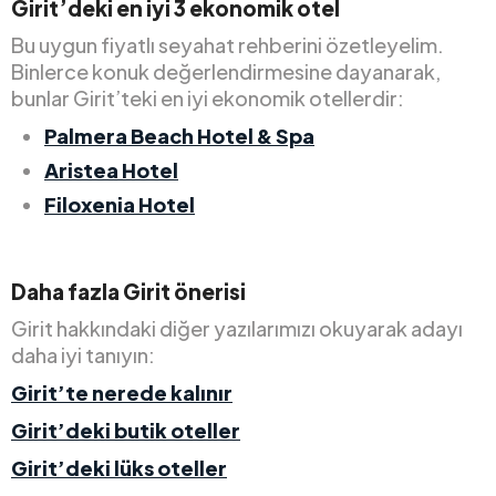
Girit’deki en iyi 3 ekonomik otel
Bu uygun fiyatlı seyahat rehberini özetleyelim.
Binlerce konuk değerlendirmesine dayanarak,
bunlar Girit’teki en iyi ekonomik otellerdir:
Palmera Beach Hotel & Spa
Aristea Hotel
Filoxenia Hotel
Daha fazla Girit önerisi
Girit hakkındaki diğer yazılarımızı okuyarak adayı
daha iyi tanıyın:
Girit’te nerede kalınır
Girit’deki butik oteller
Girit’deki lüks oteller