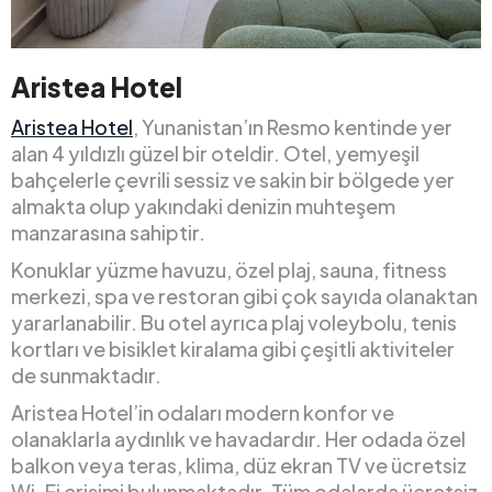
Aristea Hotel
Aristea Hotel
, Yunanistan’ın Resmo kentinde yer
alan 4 yıldızlı güzel bir oteldir. Otel, yemyeşil
bahçelerle çevrili sessiz ve sakin bir bölgede yer
almakta olup yakındaki denizin muhteşem
manzarasına sahiptir.
Konuklar yüzme havuzu, özel plaj, sauna, fitness
merkezi, spa ve restoran gibi çok sayıda olanaktan
yararlanabilir. Bu otel ayrıca plaj voleybolu, tenis
kortları ve bisiklet kiralama gibi çeşitli aktiviteler
de sunmaktadır.
Aristea Hotel’in odaları modern konfor ve
olanaklarla aydınlık ve havadardır. Her odada özel
balkon veya teras, klima, düz ekran TV ve ücretsiz
Wi-Fi erişimi bulunmaktadır. Tüm odalarda ücretsiz