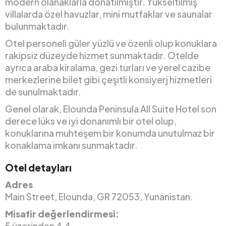
modern olanaklarla donatılmıştır. Yükseltilmiş
villalarda özel havuzlar, mini mutfaklar ve saunalar
bulunmaktadır.
Otel personeli güler yüzlü ve özenli olup konuklara
rakipsiz düzeyde hizmet sunmaktadır. Otelde
ayrıca araba kiralama, gezi turları ve yerel cazibe
merkezlerine bilet gibi çeşitli konsiyerj hizmetleri
de sunulmaktadır.
Genel olarak, Elounda Peninsula All Suite Hotel son
derece lüks ve iyi donanımlı bir otel olup,
konuklarına muhteşem bir konumda unutulmaz bir
konaklama imkanı sunmaktadır.
Otel detayları
Adres
Main Street, Elounda, GR 72053, Yunanistan.
Misafir değerlendirmesi:
5 üzerinden 4,4