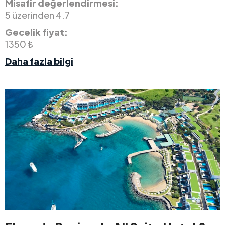
Misafir değerlendirmesi:
5 üzerinden 4.7
Gecelik fiyat:
1350 ₺
Daha fazla bilgi