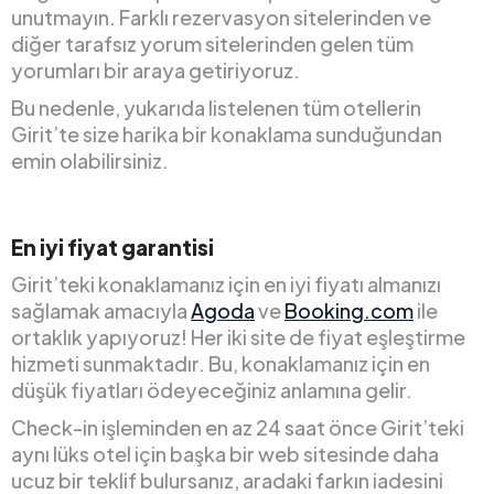
unutmayın. Farklı rezervasyon sitelerinden ve
diğer tarafsız yorum sitelerinden gelen tüm
yorumları bir araya getiriyoruz.
Bu nedenle, yukarıda listelenen tüm otellerin
Girit’te size harika bir konaklama sunduğundan
emin olabilirsiniz.
En iyi fiyat garantisi
Girit’teki konaklamanız için en iyi fiyatı almanızı
sağlamak amacıyla
Agoda
ve
Booking.com
ile
ortaklık yapıyoruz! Her iki site de fiyat eşleştirme
hizmeti sunmaktadır. Bu, konaklamanız için en
düşük fiyatları ödeyeceğiniz anlamına gelir.
Check-in işleminden en az 24 saat önce Girit’teki
aynı lüks otel için başka bir web sitesinde daha
ucuz bir teklif bulursanız, aradaki farkın iadesini