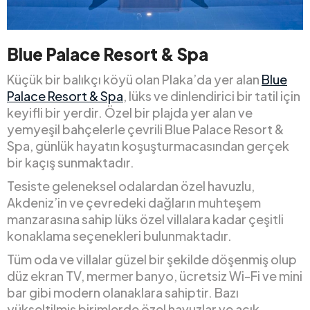
Blue Palace Resort & Spa
Küçük bir balıkçı köyü olan Plaka’da yer alan
Blue
Palace Resort & Spa
, lüks ve dinlendirici bir tatil için
keyifli bir yerdir. Özel bir plajda yer alan ve
yemyeşil bahçelerle çevrili Blue Palace Resort &
Spa, günlük hayatın koşuşturmacasından gerçek
bir kaçış sunmaktadır.
Tesiste geleneksel odalardan özel havuzlu,
Akdeniz’in ve çevredeki dağların muhteşem
manzarasına sahip lüks özel villalara kadar çeşitli
konaklama seçenekleri bulunmaktadır.
Tüm oda ve villalar güzel bir şekilde döşenmiş olup
düz ekran TV, mermer banyo, ücretsiz Wi-Fi ve mini
bar gibi modern olanaklara sahiptir. Bazı
yükseltilmiş birimlerde özel havuzlar ve açık