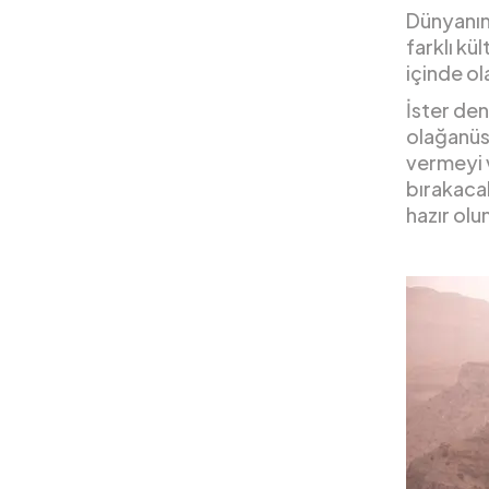
Dünyanın 
farklı kü
içinde ol
İster den
olağanüs
vermeyi v
bırakaca
hazır olu