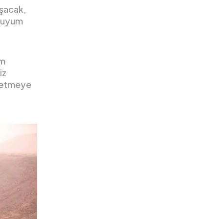
aşacak,
r uyum
am
iz
şfetmeye