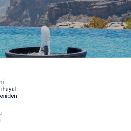
ri
ı hayal
yeniden
ü
ı