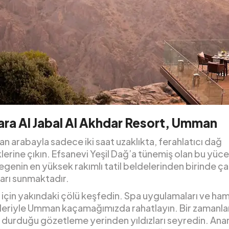
ra Al Jabal Al Akhdar Resort, Umman
n arabayla sadece iki saat uzaklıkta, ferahlatıcı dağ
lerine çıkın. Efsanevi Yeşil Dağ’a tünemiş olan bu yüce
egenin en yüksek rakımlı tatil beldelerinden birinde ça
arı sunmaktadır.
için yakındaki çölü keşfedin. Spa uygulamaları ve h
eriyle Umman kaçamağımızda rahatlayın. Bir zamanla
n durduğu gözetleme yerinden yıldızları seyredin. Anan