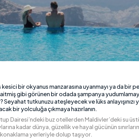
 kesici bir okyanus manzarasına uyanmayı ya da bir pe
 aitmiş gibi görünen bir odada şampanya yudumlamay
i? Seyahat tutkunuzu ateşleyecek ve lüks anlayışınızı 
acak bir yolculuğa çıkmaya hazırlanın.
up Dairesi’ndeki buz otellerden Maldivler’deki su üst
arına kadar dünya, güzellik ve hayal gücünün sınırların
 konaklama yerleriyle dolup taşıyor.