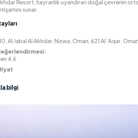
Akhdar Resort, hayranlık uyandıran doğal çevrenin ort
tişamını sunar.
ayları
0, Al Jabal Al Akhdar, Nizwa, Oman, 621 Al ‘Aqar, Oma
değerlendirmesi:
den 4,6
fiyat
la bilgi