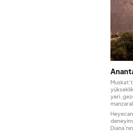
Ananta
Muskat’ta
yükseklik
yeri, gez
manzaral
Heyecan 
deneyiml
Diana’nı