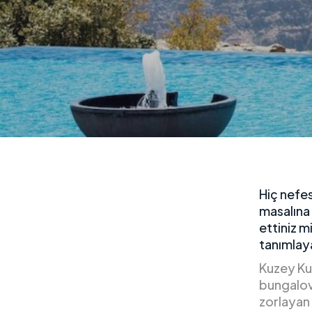
Hiç nefes
masalına
ettiniz m
tanımlay
Kuzey Kut
bungalovl
zorlayan