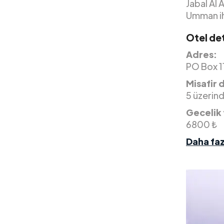
Jabal Al 
Umman ih
Otel det
Adres:
PO Box 11
Misafir 
5 üzerin
Gecelik 
6800 ₺
Daha faz