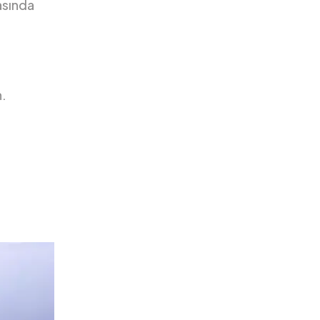
asında
n.