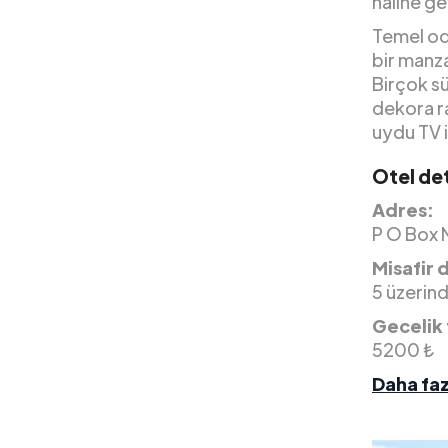
haline ge
Temel od
bir manza
Birçok sü
dekora r
uydu TV i
Otel det
Adres:
P O Box N
Misafir 
5 üzerin
Gecelik 
5200 ₺
Daha faz