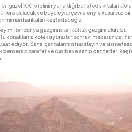
en güzel 100 otelinin yer aldığı bu listede kıtaları dol
ltürlere dalacak ve büyüleyici çevreleriyle kusursuz bi
an mimari harikaları keşfedeceğiz.
eyimli bir dünya gezgini ister koltuk gezgini olun, bu
tü konaklama koleksiyonu bir sonraki maceranıza ilh
aat ediyor. Sanal çantalarınızı hazırlayın ve sizi nefess
k benzersiz zarafet ve cazibeye sahip cennetleri ke
n.