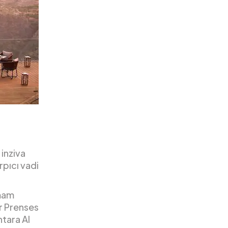
 inziva
rpıcı vadi
amam
r Prenses
tara Al