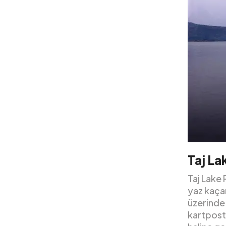
Taj La
Taj Lake 
yaz kaçam
üzerinde 
kartposta