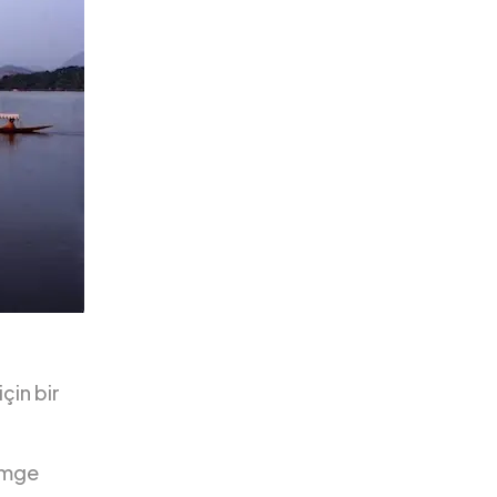
çin bir
simge