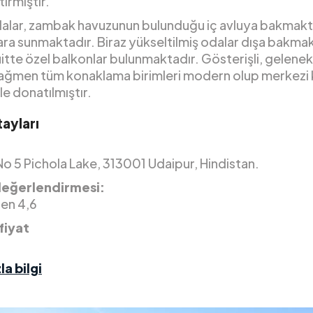
tirmiştir.
alar, zambak havuzunun bulunduğu iç avluya bakmakt
ra sunmaktadır. Biraz yükseltilmiş odalar dışa bakmak
itte özel balkonlar bulunmaktadır. Gösterişli, gelenek
ağmen tüm konaklama birimleri modern olup merkezi 
le donatılmıştır.
ayları
o 5 Pichola Lake, 313001 Udaipur, Hindistan.
değerlendirmesi:
den 4,6
fiyat
la bilgi