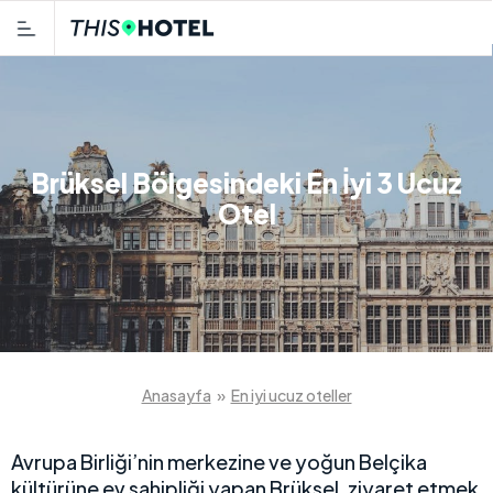
Brüksel Bölgesindeki En İyi 3 Ucuz
Otel
Anasayfa
»
En iyi ucuz oteller
Avrupa Birliği’nin merkezine ve yoğun Belçika
kültürüne ev sahipliği yapan Brüksel, ziyaret etmek