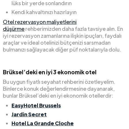
lüks bir yerde sonlandırın
Kendi kahvaltınızı hazırlayın
Otel rezervasyon maliyetlerini
düşürme
rehberimizden daha fazla tavsiye alın. En
iyi rezervasyon zamanlarına ilişkin ipuçları, faydalı
araçlar ve ideal otelinizi bütçenizi sarsmadan
bulmanızı sağlayacak diğer püf noktalarıyla dolu.
Brüksel’deki en iyi 3 ekonomik otel
Bu uygun fiyatlı seyahat rehberini özetleyelim.
Binlerce konuk değerlendirmesine dayanarak,
bunlar Brüksel’deki en iyi ekonomik otellerdir:
EasyHotel Brussels
Jardin Secret
Hotel La Grande Cloche