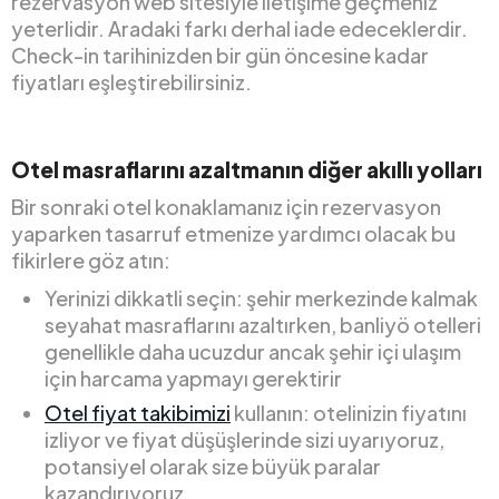
rezervasyon web sitesiyle iletişime geçmeniz
yeterlidir. Aradaki farkı derhal iade edeceklerdir.
Check-in tarihinizden bir gün öncesine kadar
fiyatları eşleştirebilirsiniz.
Otel masraflarını azaltmanın diğer akıllı yolları
Bir sonraki otel konaklamanız için rezervasyon
yaparken tasarruf etmenize yardımcı olacak bu
fikirlere göz atın:
Yerinizi dikkatli seçin: şehir merkezinde kalmak
seyahat masraflarını azaltırken, banliyö otelleri
genellikle daha ucuzdur ancak şehir içi ulaşım
için harcama yapmayı gerektirir
Otel fiyat takibimizi
kullanın: otelinizin fiyatını
izliyor ve fiyat düşüşlerinde sizi uyarıyoruz,
potansiyel olarak size büyük paralar
kazandırıyoruz