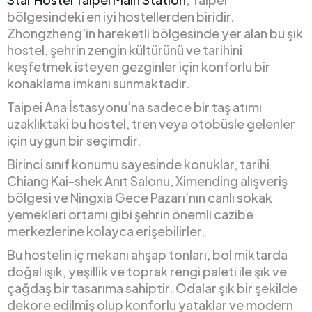
bölgesindeki en iyi hostellerden biridir.
Zhongzheng’in hareketli bölgesinde yer alan bu şık
hostel, şehrin zengin kültürünü ve tarihini
keşfetmek isteyen gezginler için konforlu bir
konaklama imkanı sunmaktadır.
Taipei Ana İstasyonu’na sadece bir taş atımı
uzaklıktaki bu hostel, tren veya otobüsle gelenler
için uygun bir seçimdir.
Birinci sınıf konumu sayesinde konuklar, tarihi
Chiang Kai-shek Anıt Salonu, Ximending alışveriş
bölgesi ve Ningxia Gece Pazarı’nın canlı sokak
yemekleri ortamı gibi şehrin önemli cazibe
merkezlerine kolayca erişebilirler.
Bu hostelin iç mekanı ahşap tonları, bol miktarda
doğal ışık, yeşillik ve toprak rengi paleti ile şık ve
çağdaş bir tasarıma sahiptir. Odalar şık bir şekilde
dekore edilmiş olup konforlu yataklar ve modern