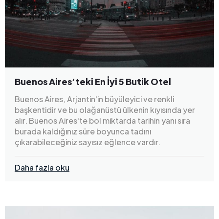
Buenos Aires’teki En İyi 5 Butik Otel
Buenos Aires, Arjantin'in büyüleyici ve renkli
başkentidir ve bu olağanüstü ülkenin kıyısında yer
alır. Buenos Aires'te bol miktarda tarihin yanı sıra
burada kaldığınız süre boyunca tadını
çıkarabileceğiniz sayısız eğlence vardır.
Daha fazla oku