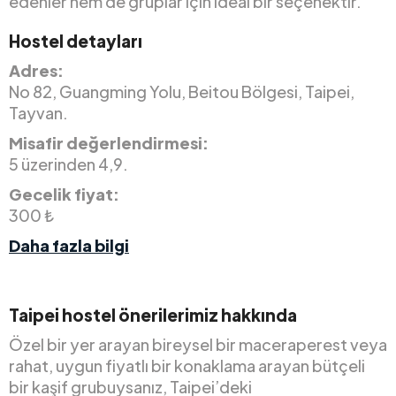
edenler hem de gruplar için ideal bir seçenektir.
Hostel detayları
Adres:
No 82, Guangming Yolu, Beitou Bölgesi, Taipei,
Tayvan.
Misafir değerlendirmesi:
5 üzerinden 4,9.
Gecelik fiyat:
300 ₺
Daha fazla bilgi
Taipei hostel önerilerimiz hakkında
Özel bir yer arayan bireysel bir maceraperest veya
rahat, uygun fiyatlı bir konaklama arayan bütçeli
bir kaşif grubuysanız, Taipei’deki