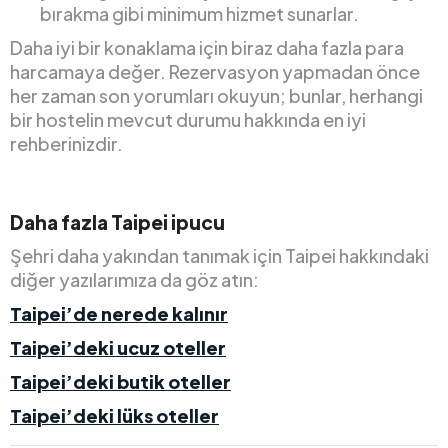
bırakma gibi minimum hizmet sunarlar.
Daha iyi bir konaklama için biraz daha fazla para
harcamaya değer. Rezervasyon yapmadan önce
her zaman son yorumları okuyun; bunlar, herhangi
bir hostelin mevcut durumu hakkında en iyi
rehberinizdir.
Daha fazla Taipei ipucu
Şehri daha yakından tanımak için Taipei hakkındaki
diğer yazılarımıza da göz atın:
Taipei’de nerede kalınır
Taipei’deki ucuz oteller
Taipei’deki butik oteller
Taipei’deki lüks oteller