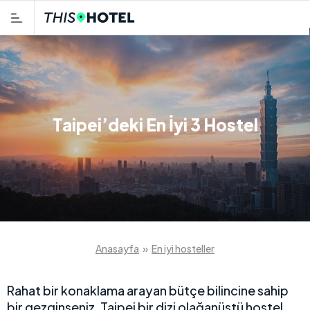
Taipei’deki En İyi 3 Hostel
Anasayfa
»
En iyi hosteller
Rahat bir konaklama arayan bütçe bilincine sahip
bir gezginseniz, Taipei bir dizi olağanüstü hostel