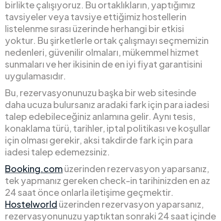
birlikte çalışıyoruz. Bu ortaklıkların, yaptığımız
tavsiyeler veya tavsiye ettiğimiz hostellerin
listelenme sırası üzerinde herhangi bir etkisi
yoktur. Bu şirketlerle ortak çalışmayı seçmemizin
nedenleri, güvenilir olmaları, mükemmel hizmet
sunmaları ve her ikisinin de en iyi fiyat garantisini
uygulamasıdır.
Bu, rezervasyonunuzu başka bir web sitesinde
daha ucuza bulursanız aradaki fark için para iadesi
talep edebileceğiniz anlamına gelir. Aynı tesis,
konaklama türü, tarihler, iptal politikası ve koşullar
için olması gerekir, aksi takdirde fark için para
iadesi talep edemezsiniz.
Booking.com
üzerinden rezervasyon yaparsanız,
tek yapmanız gereken check-in tarihinizden en az
24 saat önce onlarla iletişime geçmektir.
Hostelworld
üzerinden rezervasyon yaparsanız,
rezervasyonunuzu yaptıktan sonraki 24 saat içinde