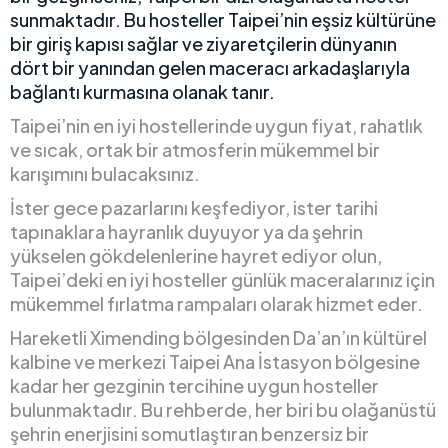
sunmaktadır. Bu hosteller Taipei’nin eşsiz kültürüne
bir giriş kapısı sağlar ve ziyaretçilerin dünyanın
dört bir yanından gelen maceracı arkadaşlarıyla
bağlantı kurmasına olanak tanır.
Taipei’nin en iyi hostellerinde uygun fiyat, rahatlık
ve sıcak, ortak bir atmosferin mükemmel bir
karışımını bulacaksınız.
İster gece pazarlarını keşfediyor, ister tarihi
tapınaklara hayranlık duyuyor ya da şehrin
yükselen gökdelenlerine hayret ediyor olun,
Taipei’deki en iyi hosteller günlük maceralarınız için
mükemmel fırlatma rampaları olarak hizmet eder.
Hareketli Ximending bölgesinden Da’an’ın kültürel
kalbine ve merkezi Taipei Ana İstasyon bölgesine
kadar her gezginin tercihine uygun hosteller
bulunmaktadır. Bu rehberde, her biri bu olağanüstü
şehrin enerjisini somutlaştıran benzersiz bir