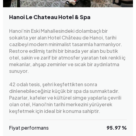
Hanoi Le Chateau Hotel & Spa
Hanoi’nin Eski Mahallesindeki dolambaçlı bir
sokakta yer alan Hotel Château de Hanoi, tarihi
cazibeyi modern minimalist tasarımla harmanlıyor.
Restore edilmiş tarihi bir binada yer alan bu butik
otel, sakin ve zarif bir atmosfer yaratan tek renkli iç
mekanlar, ahşap zeminler ve sıcak bir aydınlatma
sunuyor.
42 odalı tesis, şehri keşfettikten sonra
dinlenebileceğiniz küçük bir spa da sunmaktadır.
Pazarlar, kafeler ve kültürel simge yapılarla çevrili
olan otel, Hanoi'nin tarihi merkezini yürüyerek
keşfetmek için ideal bir konuma sahiptir.
Fiyat performans
95.97 %