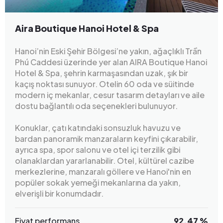
Aira Boutique Hanoi Hotel & Spa
Hanoi’nin Eski Şehir Bölgesi’ne yakın, ağaçlıklı Trần
Phú Caddesi üzerinde yer alan AIRA Boutique Hanoi
Hotel & Spa, şehrin karmaşasından uzak, şık bir
kaçış noktası sunuyor. Otelin 60 oda ve süitinde
modern iç mekanlar, cesur tasarım detayları ve aile
dostu bağlantılı oda seçenekleri bulunuyor.
Konuklar, çatı katındaki sonsuzluk havuzu ve
bardan panoramik manzaraların keyfini çıkarabilir,
ayrıca spa, spor salonu ve otel içi terzilik gibi
olanaklardan yararlanabilir. Otel, kültürel cazibe
merkezlerine, manzaralı göllere ve Hanoi'nin en
popüler sokak yemeği mekanlarına da yakın,
elverişli bir konumdadır.
Fiyat performans
92.47 %