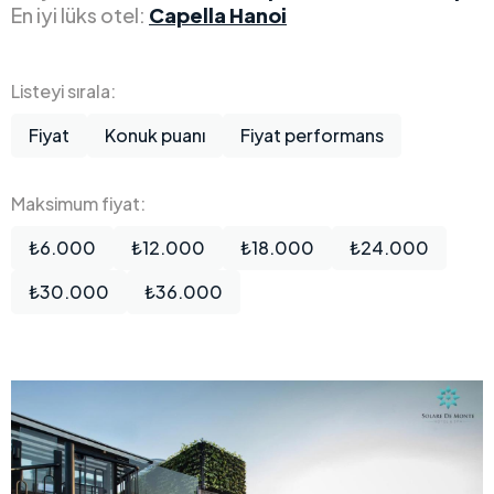
En iyi lüks otel:
Capella Hanoi
Listeyi sırala:
Fiyat
Konuk puanı
Fiyat performans
Maksimum fiyat:
₺6.000
₺12.000
₺18.000
₺24.000
₺30.000
₺36.000