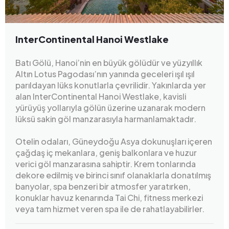
InterContinental Hanoi Westlake
Batı Gölü, Hanoi’nin en büyük gölüdür ve yüzyıllık
Altın Lotus Pagodası’nın yanında geceleri ışıl ışıl
parıldayan lüks konutlarla çevrilidir. Yakınlarda yer
alan InterContinental Hanoi Westlake, kavisli
yürüyüş yollarıyla gölün üzerine uzanarak modern
lüksü sakin göl manzarasıyla harmanlamaktadır.
Otelin odaları, Güneydoğu Asya dokunuşları içeren
çağdaş iç mekanlara, geniş balkonlara ve huzur
verici göl manzarasına sahiptir. Krem tonlarında
dekore edilmiş ve birinci sınıf olanaklarla donatılmış
banyolar, spa benzeri bir atmosfer yaratırken,
konuklar havuz kenarında Tai Chi, fitness merkezi
veya tam hizmet veren spa ile de rahatlayabilirler.