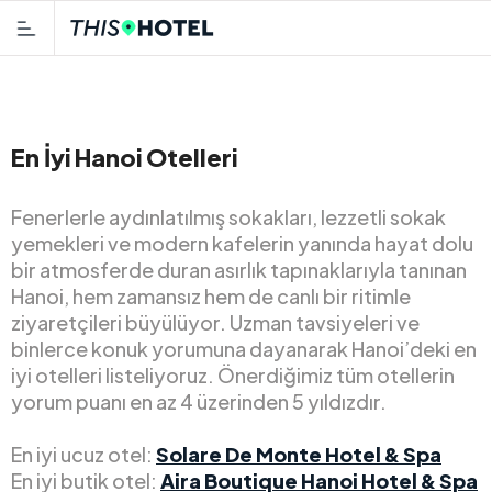
En İyi Hanoi Otelleri
Fenerlerle aydınlatılmış sokakları, lezzetli sokak
yemekleri ve modern kafelerin yanında hayat dolu
bir atmosferde duran asırlık tapınaklarıyla tanınan
Hanoi, hem zamansız hem de canlı bir ritimle
ziyaretçileri büyülüyor. Uzman tavsiyeleri ve
binlerce konuk yorumuna dayanarak Hanoi’deki en
iyi otelleri listeliyoruz. Önerdiğimiz tüm otellerin
yorum puanı en az 4 üzerinden 5 yıldızdır.
En iyi ucuz otel:
Solare De Monte Hotel & Spa
En iyi butik otel:
Aira Boutique Hanoi Hotel & Spa