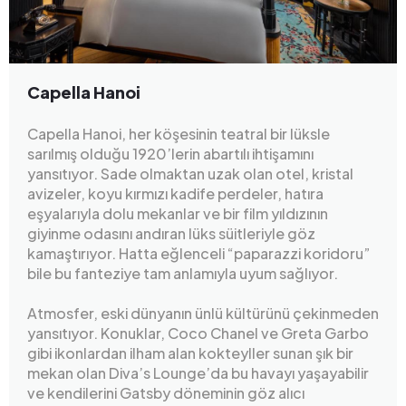
Capella Hanoi
Capella Hanoi, her köşesinin teatral bir lüksle
sarılmış olduğu 1920’lerin abartılı ihtişamını
yansıtıyor. Sade olmaktan uzak olan otel, kristal
avizeler, koyu kırmızı kadife perdeler, hatıra
eşyalarıyla dolu mekanlar ve bir film yıldızının
giyinme odasını andıran lüks süitleriyle göz
kamaştırıyor. Hatta eğlenceli “paparazzi koridoru”
bile bu fanteziye tam anlamıyla uyum sağlıyor.
Atmosfer, eski dünyanın ünlü kültürünü çekinmeden
yansıtıyor. Konuklar, Coco Chanel ve Greta Garbo
gibi ikonlardan ilham alan kokteyller sunan şık bir
mekan olan Diva’s Lounge’da bu havayı yaşayabilir
ve kendilerini Gatsby döneminin göz alıcı