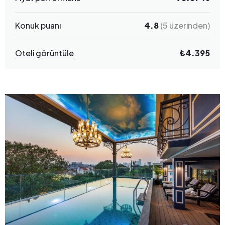
Konuk puanı
4.8
(5 üzerinden)
Oteli görüntüle
₺4.395