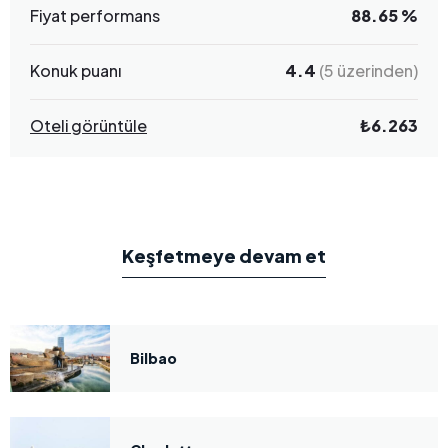
Fiyat performans
88.65 %
Konuk puanı
4.4
(5 üzerinden)
Oteli görüntüle
₺6.263
Keşfetmeye devam et
Bilbao