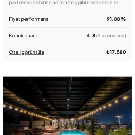
partilerinden birine adım atmış gibi hissedebilirler.
Fiyat performans
91.88 %
Konuk puanı
4.8
(5 üzerinden)
Oteli görüntüle
₺17.580