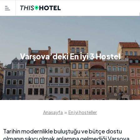
Varşova’deki En İyi 3 Hostel
Anasayfa
»
En iyi hosteller
Tarihin modernlikle buluştuğu ve bütçe dostu
olmanın sıkıcı olmak anlamına gelmediği Varşova