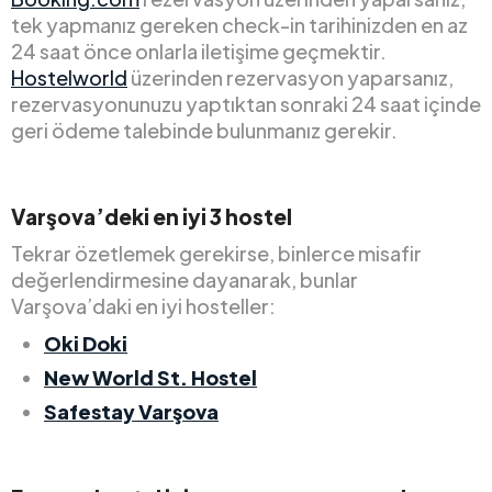
tek yapmanız gereken check-in tarihinizden en az
24 saat önce onlarla iletişime geçmektir.
Hostelworld
üzerinden rezervasyon yaparsanız,
rezervasyonunuzu yaptıktan sonraki 24 saat içinde
geri ödeme talebinde bulunmanız gerekir.
Varşova’deki en iyi 3 hostel
Tekrar özetlemek gerekirse, binlerce misafir
değerlendirmesine dayanarak, bunlar
Varşova’daki en iyi hosteller:
Oki Doki
New World St. Hostel
Safestay Varşova