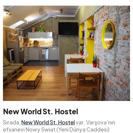
New World St. Hostel
Sırada,
New World St. Hostel
var. Varşova’nın
efsanevi Nowy Swiat (Yeni Dünya Caddesi)