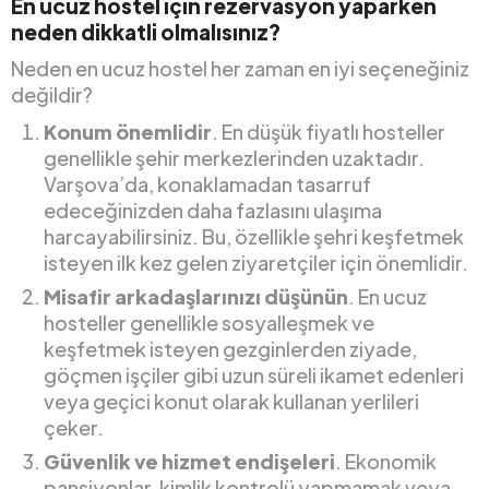
En ucuz hostel için rezervasyon yaparken
neden dikkatli olmalısınız?
Neden en ucuz hostel her zaman en iyi seçeneğiniz
değildir?
Konum önemlidir
. En düşük fiyatlı hosteller
genellikle şehir merkezlerinden uzaktadır.
Varşova’da, konaklamadan tasarruf
edeceğinizden daha fazlasını ulaşıma
harcayabilirsiniz. Bu, özellikle şehri keşfetmek
isteyen ilk kez gelen ziyaretçiler için önemlidir.
Misafir arkadaşlarınızı düşünün
. En ucuz
hosteller genellikle sosyalleşmek ve
keşfetmek isteyen gezginlerden ziyade,
göçmen işçiler gibi uzun süreli ikamet edenleri
veya geçici konut olarak kullanan yerlileri
çeker.
Güvenlik ve hizmet endişeleri
. Ekonomik
pansiyonlar, kimlik kontrolü yapmamak veya