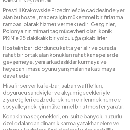
Kalesi’ni keşfedebilir.
Prestijli Krakowskie Przedmieście caddesinde yer
alan bu hostel, macera için mükemmel bir fırlatma
rampası olarak hizmet vermektedir. Gezginler,
Polonya’nın mimari taç mücevheri olan ikonik
PKiN’e 25 dakikalık bir yolculuğa çıkabilirler.
Hostelin barı dördüncü katta yer alır ve burada
rahat bir ortak alan konukları rahat kanepelerde
gevşemeye, yeni arkadaşlıklar kurmaya ve
heyecanlı masa oyunu yarışmalarına katılmaya
davet eder.
Misafirperver kafe-bar, sabah waffle’ları,
doyurucu sandviçler ve akşam içecekleriyle
ziyaretçileri cezbederek hem dinlenmek hem de
sosyalleşmek için mükemmel bir atmosfer yaratır.
Konaklama seçenekleri, en-suite banyolu huzurlu
özel odalardan dinamik karma yatakhanelere ve