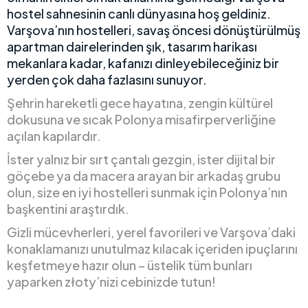
hostel sahnesinin canlı dünyasına hoş geldiniz.
Varşova’nın hostelleri, savaş öncesi dönüştürülmüş
apartman dairelerinden şık, tasarım harikası
mekanlara kadar, kafanızı dinleyebileceğiniz bir
yerden çok daha fazlasını sunuyor.
Şehrin hareketli gece hayatına, zengin kültürel
dokusuna ve sıcak Polonya misafirperverliğine
açılan kapılardır.
İster yalnız bir sırt çantalı gezgin, ister dijital bir
göçebe ya da macera arayan bir arkadaş grubu
olun, size en iyi hostelleri sunmak için Polonya’nın
başkentini araştırdık.
Gizli mücevherleri, yerel favorileri ve Varşova’daki
konaklamanızı unutulmaz kılacak içeriden ipuçlarını
keşfetmeye hazır olun – üstelik tüm bunları
yaparken złoty’nizi cebinizde tutun!