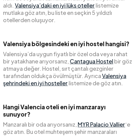
aldı.
Valensiya’daki en iyi lüks oteller
listemize
mutlaka göz atın, bu liste en seçkin 5 yıldızlı
otellerden oluşuyor.
Valensiya bölgesindeki en iyi hostel hangisi?
Valensiya’da uygun fiyatlı bir özel oda veya rahat
bir yatakhane arıyorsanız,
Cantagua Hostel
bir göz
atmaya değer. Hostel, sırt çantalı gezginler
tarafından oldukça övülmüştür. Ayrıca
Valensiya
şehrindeki en iyi hosteller
listemize de göz atın.
Hangi Valencia oteli en iyi manzarayı
sunuyor?
Manzaralı bir oda arıyorsanız,
MYR Palacio Vallier
‘e
göz atın. Bu otel muhteşem şehir manzaraları