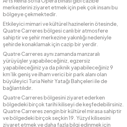
Arts Reina Sofia Opera binası gibi cazibe
merkezlerini ziyaret etmek için pek çok insanı bu
bölgeye çekmektedir.
Etkileyici mimari ve kültürel hazinelerin ötesinde,
Quatre Carreres bölgesi canlı bir atmosfere
sahiptir ve şehir merkezine yakınlığı nedeniyle
şehirde konaklamak için cazip bir yerdir.
Quatre Carreres aynı zamanda manzaralı
yürüyüşler yapabileceğiniz, egzersiz
yapabileceğiniz ya da piknik yapabileceğiniz 9
km’lik geniş ve ilham verici bir park alanı olan
büyüleyici Turia Nehir Yatağı Bahçeleri ile de
bağlantılıdır.
Quatre Carreres bölgesini ziyaret ederken
bölgedeki birçok tarihi kiliseyi de keşfedebilirsiniz.
Quatre Carreres zengin bir kültürel mirasa sahiptir
ve bölgedeki birçok seçkin 19. Yüzyıl kilisesini
ziyaret etmek ve daha fazla bilgi edinmek için