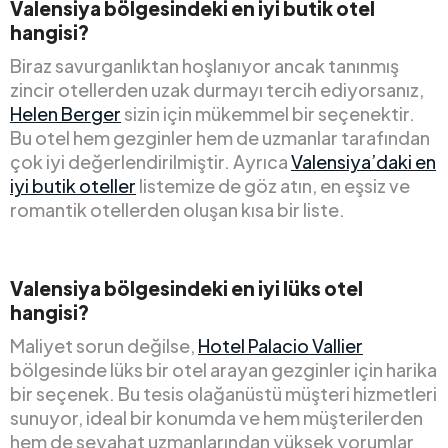
Valensiya bölgesindeki en iyi butik otel
hangisi?
Biraz savurganlıktan hoşlanıyor ancak tanınmış
zincir otellerden uzak durmayı tercih ediyorsanız,
Helen Berger
sizin için mükemmel bir seçenektir.
Bu otel hem gezginler hem de uzmanlar tarafından
çok iyi değerlendirilmiştir. Ayrıca
Valensiya’daki en
iyi butik oteller
listemize de göz atın, en eşsiz ve
romantik otellerden oluşan kısa bir liste.
Valensiya bölgesindeki en iyi lüks otel
hangisi?
Maliyet sorun değilse,
Hotel Palacio Vallier
bölgesinde lüks bir otel arayan gezginler için harika
bir seçenek. Bu tesis olağanüstü müşteri hizmetleri
sunuyor, ideal bir konumda ve hem müşterilerden
hem de seyahat uzmanlarından yüksek yorumlar