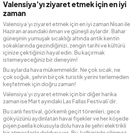
Valensiya’yı ziyaret etmek için en iyi
zaman
Valensiya’yı ziyaret etmek için en iyi zaman Nisan ile
Haziran arasındaki ılıman ve güneşli aylardır. Bahar
güneşinin yumuşak sıcaklığı altında antik kentin
sokaklarında gezindiğinizi, zengin tarihi ve kültürü
içinize çektiğinizi hayal edin. Bu kaçırmak
istemeyeceğiniz bir deneyim!
Bu aylarda hava mükemmeldir. Ne çok sıcak, ne
çok soğuk, şehrin birçok turistik yerini terlemeden
keşfetmek için doğru zaman!
Valensiya’yı ziyaret etmek için bir diğer harika
zaman ise Mart ayındaki Las Fallas Festivali’dir.
Bu canlı festival, görkemli geçit törenleri, gece
gökyüzünü aydınlatan havai fişekler ve her köşede
pişen paella kokusuyla dolu hava ile şehri elektrikli
bir atmosferle dolduruyor. Bu, kalbinizde silinmez