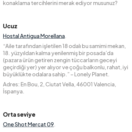
konaklama tercihlerini merak ediyor musunuz?
Ucuz
Hostal Antigua Morellana
.
“Aile tarafından işletilen 18 odalı bu samimi mekan,
18. yüzyıldan kalma yenilenmiş bir posada’da
(pazara ürün getiren zengin tüccarların geceyi
geçirdiği yer) yer alıyor ve çoğu balkonlu, rahat, iyi
büyüklükte odalara sahip.” – Lonely Planet.
Adres: En Bou, 2, Ciutat Vella, 46001 Valencia,
İspanya.
Orta seviye
One Shot Mercat 09
.