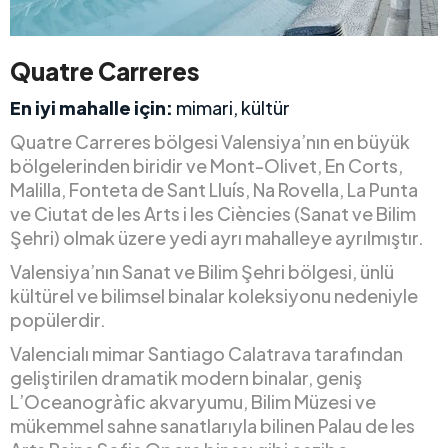
Quatre Carreres
En iyi mahalle için:
mimari, kültür
Quatre Carreres bölgesi Valensiya’nın en büyük
bölgelerinden biridir ve Mont-Olivet, En Corts,
Malilla, Fonteta de Sant Lluís, Na Rovella, La Punta
ve Ciutat de les Arts i les Ciències (Sanat ve Bilim
Şehri) olmak üzere yedi ayrı mahalleye ayrılmıştır.
Valensiya’nın Sanat ve Bilim Şehri bölgesi, ünlü
kültürel ve bilimsel binalar koleksiyonu nedeniyle
popülerdir.
Valencialı mimar Santiago Calatrava tarafından
geliştirilen dramatik modern binalar, geniş
L’Oceanogràfic akvaryumu, Bilim Müzesi ve
mükemmel sahne sanatlarıyla bilinen Palau de les