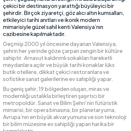
çekici bir destinasyon yarattığı büyüleyici bir
şehirdir. Birçok ziyaretçi, göz alıcı altın kumsalları,
etkileyici tarihi anıtları ve ikonik modern
mimarisiyle güzel sahil kenti Valensiya’nın
cazibesine kapılmaktadır.
Geçmişi 2000 yıl öncesine dayanan Valensiya,
şehrin her yerinde göze çarpan zengin bir kültüre
sahiptir. Arnavut kaldırımlı sokakları hareketli
meydanlara açılır ve büyük tarihi konaklar lüks
butik otellere, dikkat çekici restoranlara ve
sofistike sanat galerilerine ev sahipliği yapar.
Bu geniş şehir, 19 bölgeden oluşan, miras ve
modernliği ustalıkla birleştiren şaşırtıcı bir
metropoldür. Sanat ve Bilim Şehri’nin fütüristik
mimarisi, bir opera binasına, bir planetaryuma,
Avrupa’nın en büyük akvaryumuna ve son teknoloji
bir bilim müzesine ev sahipliği yapan harika bir
komplekstir.