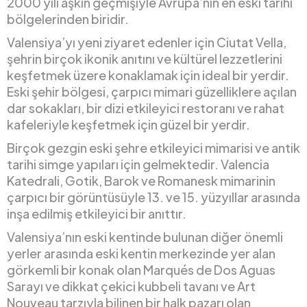
2000 yılı aşkın geçmişiyle Avrupa’nın en eski tarihi
bölgelerinden biridir.
Valensiya’yı yeni ziyaret edenler için Ciutat Vella,
şehrin birçok ikonik anıtını ve kültürel lezzetlerini
keşfetmek üzere konaklamak için ideal bir yerdir.
Eski şehir bölgesi, çarpıcı mimari güzelliklere açılan
dar sokakları, bir dizi etkileyici restoranı ve rahat
kafeleriyle keşfetmek için güzel bir yerdir.
Birçok gezgin eski şehre etkileyici mimarisi ve antik
tarihi simge yapıları için gelmektedir. Valencia
Katedrali, Gotik, Barok ve Romanesk mimarinin
çarpıcı bir görüntüsüyle 13. ve 15. yüzyıllar arasında
inşa edilmiş etkileyici bir anıttır.
Valensiya’nın eski kentinde bulunan diğer önemli
yerler arasında eski kentin merkezinde yer alan
görkemli bir konak olan Marqués de Dos Aguas
Sarayı ve dikkat çekici kubbeli tavanı ve Art
Nouveau tarzıyla bilinen bir halk pazarı olan