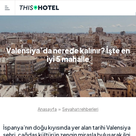
Valensiya’da nerede kalınır? İşte en
iyi 5 mahalle
Anasayfa
»
Seyahat rehberleri
İspanya’nın doğu kıyısında yer alan tarihi Valensiya
şehri, çağdaş kültürün zengin mirasla buluşarak ilgi