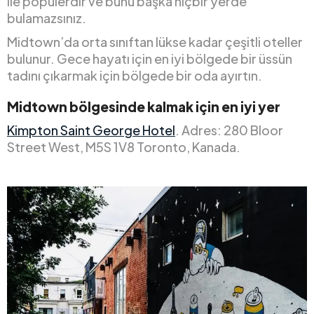
ile popülerdir ve bunu başka hiçbir yerde
bulamazsınız.
Midtown’da orta sınıftan lükse kadar çeşitli oteller
bulunur. Gece hayatı için en iyi bölgede bir üssün
tadını çıkarmak için bölgede bir oda ayırtın.
Midtown bölgesinde kalmak için en iyi yer
Kimpton Saint George Hotel
. Adres: 280 Bloor
Street West, M5S 1V8 Toronto, Kanada.