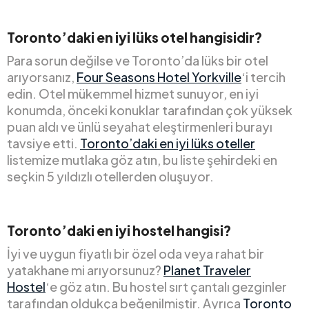
Toronto’daki en iyi lüks otel hangisidir?
Para sorun değilse ve Toronto’da lüks bir otel
arıyorsanız,
Four Seasons Hotel Yorkville
‘i tercih
edin. Otel mükemmel hizmet sunuyor, en iyi
konumda, önceki konuklar tarafından çok yüksek
puan aldı ve ünlü seyahat eleştirmenleri burayı
tavsiye etti.
Toronto’daki en iyi lüks oteller
listemize mutlaka göz atın, bu liste şehirdeki en
seçkin 5 yıldızlı otellerden oluşuyor.
Toronto’daki en iyi hostel hangisi?
İyi ve uygun fiyatlı bir özel oda veya rahat bir
yatakhane mi arıyorsunuz?
Planet Traveler
Hostel
‘e göz atın. Bu hostel sırt çantalı gezginler
tarafından oldukça beğenilmiştir. Ayrıca
Toronto