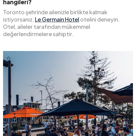
hangileri?
Toronto şehrinde ailenizle birlikte kalmak
istiyorsanız,
Le Germain Hotel
otelini deneyin.
Otel, aileler tarafından mükemmel
değerlendirmelere sahiptir.