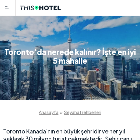
Toronto’da nerede kalınır? İşte en iyi
5 mahalle
Anasayfa
»
Seyahat rehberleri
Toronto Kanada’nın en büyük şehridir ve her yıl
yaklaşık 30 milyon turist çekmektedir. Şehir canlı