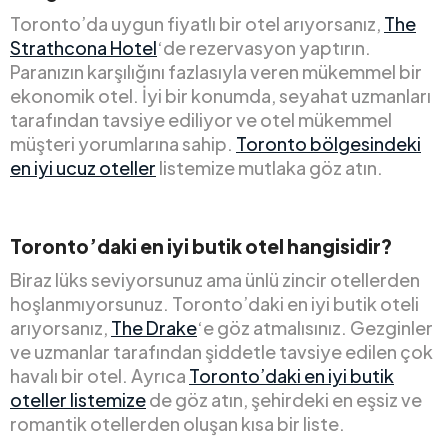
Toronto’da uygun fiyatlı bir otel arıyorsanız,
The
Strathcona Hotel
‘de rezervasyon yaptırın.
Paranızın karşılığını fazlasıyla veren mükemmel bir
ekonomik otel. İyi bir konumda, seyahat uzmanları
tarafından tavsiye ediliyor ve otel mükemmel
müşteri yorumlarına sahip.
Toronto bölgesindeki
en iyi ucuz oteller
listemize mutlaka göz atın.
Toronto’daki en iyi butik otel hangisidir?
Biraz lüks seviyorsunuz ama ünlü zincir otellerden
hoşlanmıyorsunuz. Toronto’daki en iyi butik oteli
arıyorsanız,
The Drake
‘e göz atmalısınız. Gezginler
ve uzmanlar tarafından şiddetle tavsiye edilen çok
havalı bir otel. Ayrıca
Toronto’daki en iyi butik
oteller listemize
de göz atın, şehirdeki en eşsiz ve
romantik otellerden oluşan kısa bir liste.