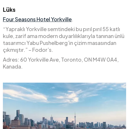
Lüks
Four Seasons Hotel Yorkville
.
“Yapraklı Yorkville semtindeki bu pırıl pırıl 55 katlı
kule, zarif ama modern duyarlılıklarıyla tanınan ünlü
tasarımcı Yabu Pushelberg’in çizim masasından
çıkmıştır.” – Fodor’s.
Adres: 60 Yorkville Ave, Toronto, ON M4W 0A4,
Kanada.