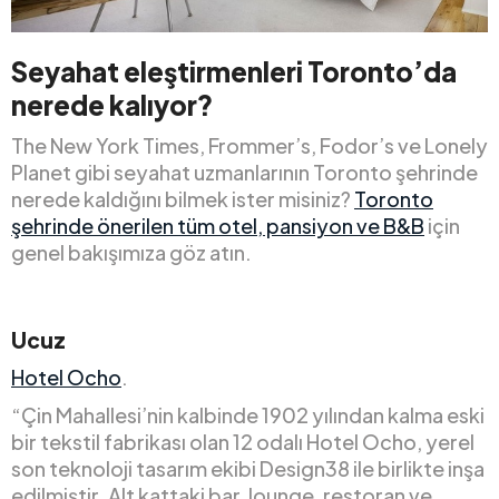
Seyahat eleştirmenleri Toronto’da
nerede kalıyor?
The New York Times, Frommer’s, Fodor’s ve Lonely
Planet gibi seyahat uzmanlarının Toronto şehrinde
nerede kaldığını bilmek ister misiniz?
Toronto
şehrinde önerilen tüm otel, pansiyon ve B&B
için
genel bakışımıza göz atın.
Ucuz
Hotel Ocho
.
“Çin Mahallesi’nin kalbinde 1902 yılından kalma eski
bir tekstil fabrikası olan 12 odalı Hotel Ocho, yerel
son teknoloji tasarım ekibi Design38 ile birlikte inşa
edilmiştir. Alt kattaki bar, lounge, restoran ve