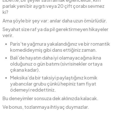
parlak yeni bir aygıtı veya 20 çift çorabı sevmez
ki?
Ama şöyle bir şey var: anılar daha uzun ömürlüdür.
Seyahat size raf ya da pil gerektirmeyen hikayeler
verir.
Paris’te yağmura yakalandığınız ve bir romantik
komedideymiş gibi dans ettiğiniz zaman.
Bali’de hayatın daha iyi olamayacağına ikna
olduğunuz o gün batımı (sivrisinekler ortaya
çıkana kadar).
Meksika’da bir taksiyi paylaştığınız komik
yabancılar grubu çünkü hepiniz tam fiyat
ödemeyi reddettiniz.
Bu deneyimler sonsuza dek aklınızda kalacak.
Ve bonus, tozlanmaya ihtiyaç duymazlar.