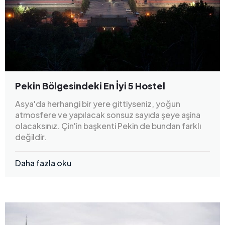
Pekin Bölgesindeki En İyi 5 Hostel
Asya'da herhangi bir yere gittiyseniz, yoğun
atmosfere ve yapılacak sonsuz sayıda şeye aşina
olacaksınız. Çin'in başkenti Pekin de bundan farklı
değildir.
Daha fazla oku