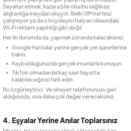
Seyahat etmek, kazara bile olsa bu sağlıksız
alışkanlığa meydan okuyor. Belki SIM kartınız
çalışmıyor ya da o büyüleyici İtalyan villasındaki
Wi-Fi reklamı yapıldığı gibi
değil
.
Her iki durumda da, yapmak zorunda kalacaksınız:
Google Haritalar yerine gerçek yer işaretlerine
bakın.
Kaybolduğunuzda gerçek insanlarla konuşun.
TikTok olmadan birkaç saat hayatta
kalabileceğinizi fark edin.
Bu özgürleştirici. Ve nihayet telefonunuzu geri
aldığınızda, ona daha çok değer vereceksiniz.
4.
Eşyalar Yerine Anılar Toplarsınız
Elbette, bir şeyler satın almak eğlencelidir, kim