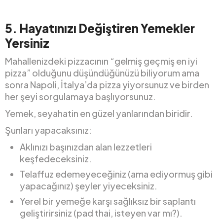
5.
Hayatınızı Değiştiren Yemekler
Yersiniz
Mahallenizdeki pizzacının “gelmiş geçmiş en iyi
pizza” olduğunu düşündüğünüzü biliyorum ama
sonra Napoli, İtalya’da pizza yiyorsunuz ve birden
her şeyi sorgulamaya başlıyorsunuz.
Yemek, seyahatin en güzel yanlarından biridir.
Şunları yapacaksınız:
Aklınızı başınızdan alan lezzetleri
keşfedeceksiniz.
Telaffuz edemeyeceğiniz (ama ediyormuş gibi
yapacağınız) şeyler yiyeceksiniz.
Yerel bir yemeğe karşı sağlıksız bir saplantı
geliştirirsiniz (pad thai, isteyen var mı?).