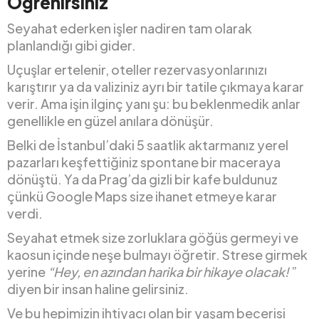
Öğrenirsiniz
Seyahat ederken işler nadiren tam olarak
planlandığı gibi gider.
Uçuşlar ertelenir, oteller rezervasyonlarınızı
karıştırır ya da valiziniz ayrı bir tatile çıkmaya karar
verir. Ama işin ilginç yanı şu: bu beklenmedik anlar
genellikle en güzel anılara dönüşür.
Belki de İstanbul’daki 5 saatlik aktarmanız yerel
pazarları keşfettiğiniz spontane bir maceraya
dönüştü. Ya da Prag’da gizli bir kafe buldunuz
çünkü Google Maps size ihanet etmeye karar
verdi.
Seyahat etmek size zorluklara göğüs germeyi ve
kaosun içinde neşe bulmayı öğretir. Strese girmek
yerine
“Hey, en azından harika bir hikaye olacak!
”
diyen bir insan haline gelirsiniz.
Ve bu hepimizin ihtiyacı olan bir yaşam becerisi