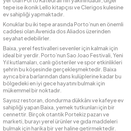
yer olan Porto Katedrali’nin yakınındadır, diğer
tepe ise ikonik Lello kitapçısı ve Clerigos kulesine
ev sahipliği yapmaktadır.
Konuklar bu iki tepe arasında Porto’nun en önemli
caddesi olan Avenida dos Aliados üzerinden
seyahat edebilirler.
Baixa, yerel festivalleri sevenler için kalmak için
ideal bir yerdir. Porto’nun Sao Joao Festivali, Yeni
Yıl kutlamaları, canlı gösteriler ve spor etkinlikleri
şehrin bu köşesinde gerçekleşmektedir. Baixa
ayrıca bira barlarından dans kulüplerine kadar bu
bölgedeki en iyi gece hayatını bulmak için
mükemmel bir noktadır.
Sayısız restoran, dondurma dükkânı ve kafeye ev
sahipliği yapan Baixa, yemek tutkunları için bir
cennettir. Birçok otantik Portekiz pazarı ve
marketi, burayı yerel ürünler ve gıda maddeleri
bulmak için harika bir yer haline getirmektedir.