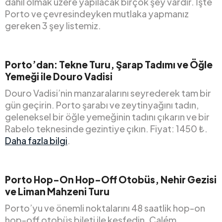
dahil olmak üzere yapılacak birçok şey vardır. İşte
Porto ve çevresindeyken mutlaka yapmanız
gereken 3 şey listemiz.
Porto’dan: Tekne Turu, Şarap Tadımı ve Öğle
Yemeği ile Douro Vadisi
Douro Vadisi’nin manzaralarını seyrederek tam bir
gün geçirin. Porto şarabı ve zeytinyağını tadın,
geleneksel bir öğle yemeğinin tadını çıkarın ve bir
Rabelo teknesinde gezintiye çıkın. Fiyat: 1450 ₺.
Daha fazla bilgi
.
Porto Hop-On Hop-Off Otobüs, Nehir Gezisi
ve Liman Mahzeni Turu
Porto’yu ve önemli noktalarını 48 saatlik hop-on
hop-off otobüs bileti ile keşfedin. Calém