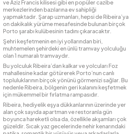
ve Aziz Francis kilisesi gibi en popüler cazibe
merkezlerinden bazılarına ev sahipliği
yapmaktadır. Şarap uzmanları, hepsi de Ribeira’ya
on dakikalık yürüme mesafesinde bulunan birçok
Porto şarabı kulübesinin tadını çıkaracaktır.
Şehri keşfetmenin en iyi yollarından biri,
muhtemelen şehirdeki en ünlü tramvay yolculuğu
olan 1 numaralı tramvaydır.
Bu yolculuk Ribeira’dan kalkar ve yolcuları Foz
mahallesine kadar götürerek Porto’nun canlı
topluluklarının birçok yönünü görmenizi sağlar. Bu
nedenle Ribeira, bölgenin geri kalanını keşfetmek
için mükemmel bir fırlatma rampasıdır.
Ribeira, hediyelik eşya dükkanlarının üzerinde yer
alan çok sayıda apartman ve restoranla gün
boyunca hareketli olsa da, özellikle akşamları çok
güzeldir. Sıcak yaz gecelerinde nehir kenarındaki
patika, romantik bir yürüyüş veya arkadaşlarla