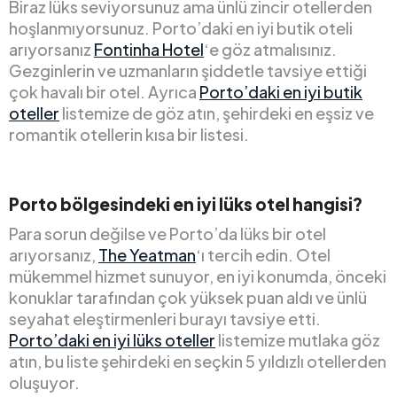
Biraz lüks seviyorsunuz ama ünlü zincir otellerden
hoşlanmıyorsunuz. Porto’daki en iyi butik oteli
arıyorsanız
Fontinha Hotel
‘e göz atmalısınız.
Gezginlerin ve uzmanların şiddetle tavsiye ettiği
çok havalı bir otel. Ayrıca
Porto’daki en iyi butik
oteller
listemize de göz atın, şehirdeki en eşsiz ve
romantik otellerin kısa bir listesi.
Porto bölgesindeki en iyi lüks otel hangisi?
Para sorun değilse ve Porto’da lüks bir otel
arıyorsanız,
The Yeatman
‘ı tercih edin. Otel
mükemmel hizmet sunuyor, en iyi konumda, önceki
konuklar tarafından çok yüksek puan aldı ve ünlü
seyahat eleştirmenleri burayı tavsiye etti.
Porto’daki en iyi lüks oteller
listemize mutlaka göz
atın, bu liste şehirdeki en seçkin 5 yıldızlı otellerden
oluşuyor.