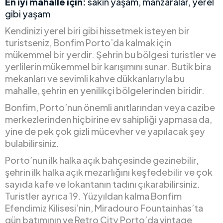
En iyi mahalle için:
sakin yaşam, manzaralar, yerel
gibi yaşam
Kendinizi yerel biri gibi hissetmek isteyen bir
turistseniz, Bonfim Porto’da kalmak için
mükemmel bir yerdir. Şehrin bu bölgesi turistler ve
yerlilerin mükemmel bir karışımını sunar. Butik bira
mekanları ve sevimli kahve dükkanlarıyla bu
mahalle, şehrin en yenilikçi bölgelerinden biridir.
Bonfim, Porto’nun önemli anıtlarından veya cazibe
merkezlerinden hiçbirine ev sahipliği yapmasa da,
yine de pek çok gizli mücevher ve yapılacak şey
bulabilirsiniz.
Porto’nun ilk halka açık bahçesinde gezinebilir,
şehrin ilk halka açık mezarlığını keşfedebilir ve çok
sayıda kafe ve lokantanın tadını çıkarabilirsiniz.
Turistler ayrıca 19. Yüzyıldan kalma Bonfim
Efendimiz Kilisesi’nin, Miradouro Fountainhas’ta
gün batımının ve Retro City Porto’da vintage