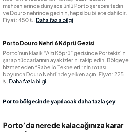
mahzenlerinde dünyaca ünlü Porto şarabını tadın
ve Douro nehrinde gezinin, hepsi bu bilete dahildir.
Fiyat: 450 ₺.
Daha fazla bilgi
.
Porto Douro Nehri 6 Köprü Gezisi
Porto’nun klasik “Altı Köprü” gezisinde Portekiz’in
şarap tüccarlarının ayak izlerini takip edin. Bölgeye
hizmet eden “Rabello Tekneleri “nin rotası
boyunca Douro Nehri’nde yelken açın. Fiyat: 225
₺.
Daha fazla bilgi
.
Porto bölgesinde yapılacak daha fazla şey
Porto’da nerede kalacağınıza karar