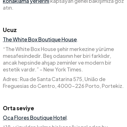
konaklama yerlerini
kapsayan genel bakışımıza göz
atın.
Ucuz
The White Box Boutique House
.
“The White Box House şehir merkezine yürüme
mesafesindedir. Beş odasının her biri farklıdır,
ancak hepsinde ahşap zeminler ve modern bir
estetik vardır.” – New York Times.
Adres: Rua de Santa Catarina 575, União de
Freguesias do Centro, 4000-226 Porto, Portekiz.
Orta seviye
Oca Flores Boutique Hotel
.