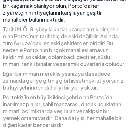
bir kaçamak planlıyor olun, Porto’da her
ziyaretçinin ihtiyaçlarını karşılayan çeşitli
mahalleler bulunmaktadır.
Tarihi M.Ö. 8. yüzyıla kadar uzanan antik bir şehir
olan Porto’nun tarihi hiç de eski değildir. Aslında,
tüm Avrupa’daki en eski şehirlerden biridir! Bu
nedenle Porto’nun birçok mahallesi arnavut
kaldırımlı sokaklar, dolambaçlı geçitler, süslü
mimari, renkli binalar ve seramik duvarlarla doludur.
Eğer bir mimari meraklısıysanız ya da sadece
zamanda geriye gitmiş gibi hissetmek istiyorsanız,
bu kıyı şehrinden daha iyi bir yer yoktur.
Portekiz’in en büyük ikinci şehri olan Porto’da
inanılmaz plajlar, sahil manzarası, dudak uçuklatan
mimari, bol miktarda yeşil alan ve rakipsiz bir
yemek ortamı vardır. Daha da iyisi, her mahalle bir
diğeri kadar benzersizdir.