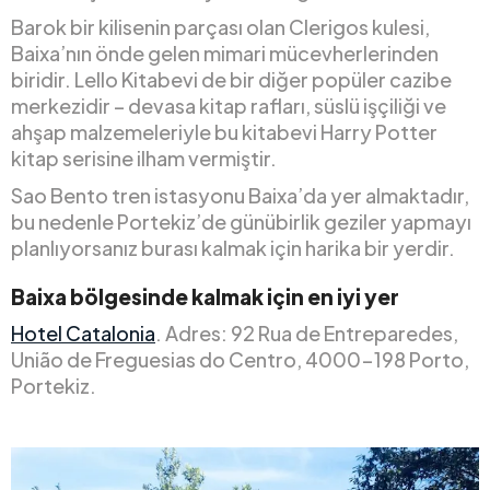
Barok bir kilisenin parçası olan Clerigos kulesi,
Baixa’nın önde gelen mimari mücevherlerinden
biridir. Lello Kitabevi de bir diğer popüler cazibe
merkezidir – devasa kitap rafları, süslü işçiliği ve
ahşap malzemeleriyle bu kitabevi Harry Potter
kitap serisine ilham vermiştir.
Sao Bento tren istasyonu Baixa’da yer almaktadır,
bu nedenle Portekiz’de günübirlik geziler yapmayı
planlıyorsanız burası kalmak için harika bir yerdir.
Baixa bölgesinde kalmak için en iyi yer
Hotel Catalonia
. Adres: 92 Rua de Entreparedes,
União de Freguesias do Centro, 4000-198 Porto,
Portekiz.