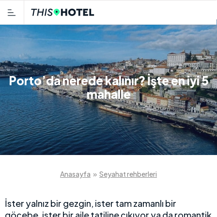
Porto’da nerede kalınır? İşte en iyi 5
mahalle
Anasayfa
»
Seyahat rehberleri
İster yalnız bir gezgin, ister tam zamanlı bir
göçebe, ister bir aile tatiline çıkıyor ya da romantik