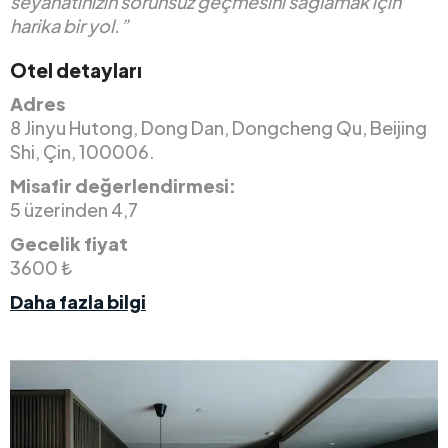
seyahatinizin sorunsuz geçmesini sağlamak için
harika bir yol.”
Otel detayları
Adres
8 Jinyu Hutong, Dong Dan, Dongcheng Qu, Beijing
Shi, Çin, 100006.
Misafir değerlendirmesi:
5 üzerinden 4,7
Gecelik fiyat
3600 ₺
Daha fazla bilgi