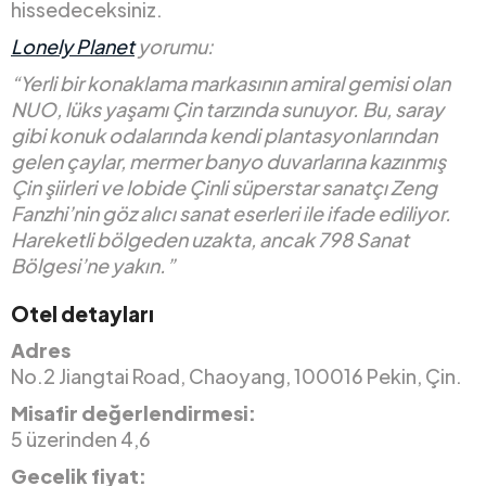
hissedeceksiniz.
Lonely Planet
yorumu:
“Yerli bir konaklama markasının amiral gemisi olan
NUO, lüks yaşamı Çin tarzında sunuyor. Bu, saray
gibi konuk odalarında kendi plantasyonlarından
gelen çaylar, mermer banyo duvarlarına kazınmış
Çin şiirleri ve lobide Çinli süperstar sanatçı Zeng
Fanzhi’nin göz alıcı sanat eserleri ile ifade ediliyor.
Hareketli bölgeden uzakta, ancak 798 Sanat
Bölgesi’ne yakın.”
Otel detayları
Adres
No.2 Jiangtai Road, Chaoyang, 100016 Pekin, Çin.
Misafir değerlendirmesi:
5 üzerinden 4,6
Gecelik fiyat: