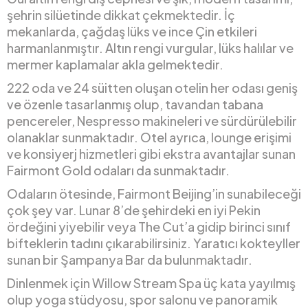
şehrin silüetinde dikkat çekmektedir. İç
mekanlarda, çağdaş lüks ve ince Çin etkileri
harmanlanmıştır. Altın rengi vurgular, lüks halılar ve
mermer kaplamalar akla gelmektedir.
222 oda ve 24 süitten oluşan otelin her odası geniş
ve özenle tasarlanmış olup, tavandan tabana
pencereler, Nespresso makineleri ve sürdürülebilir
olanaklar sunmaktadır. Otel ayrıca, lounge erişimi
ve konsiyerj hizmetleri gibi ekstra avantajlar sunan
Fairmont Gold odaları da sunmaktadır.
Odaların ötesinde, Fairmont Beijing’in sunabileceği
çok şey var. Lunar 8’de şehirdeki en iyi Pekin
ördeğini yiyebilir veya The Cut’a gidip birinci sınıf
bifteklerin tadını çıkarabilirsiniz. Yaratıcı kokteyller
sunan bir Şampanya Bar da bulunmaktadır.
Dinlenmek için Willow Stream Spa üç kata yayılmış
olup yoga stüdyosu, spor salonu ve panoramik