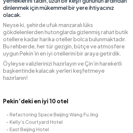
yemeklerini tadın, uzun bir keşif gününün ardından
dinlenmek için mükemmel bir yere ihtiyacınız
olacak.
Neyse ki, şehirde ufuk manzaralı lüks
gökdelenlerden hutonglarda gizlenmiş rahat butik
otellere kadar harika oteller bolca bulunmaktadır.
Bu rehberde, her tür gezgin, bütçe ve atmosfere
uygun Pekin’in en iyi otellerini bir araya getirdik.
Öyleyse valizlerinizi hazırlayın ve Çin’in hareketli
başkentinde kalacak yerleri keşfetmeye
hazırlanın!
Pekin’deki en iyi 10 otel
Refactoring Space Beijing Wang Fu Jing
Kelly’s Courtyard Hotel
East Beijing Hotel