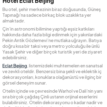
Hotel Eclat Beijing
Bu otel, şehir merkezinin biraz doğusunda, Güneş
Tapınağı’na sadece birkaç blok uzaklıkta yer
almaktadır.
Çin’in astronomi bilimine yaptığı eşsiz katkıları
hakkında daha fazla bilgi edinmek için yakınlardaki
Pekin Antik Gözlemevi’ne mutlaka uğrayın. Batıya
doğru kısa bir taksi veya metro yolculuğu ile ünlü
Yasak Şehir ve diğer birçok turistik yeri de ziyaret
edebilirsiniz.
Eclat Beijing
, listemizdeki muhtemelen en sanatsal
ve zevkli oteldir. Benzersiz bina şekli ve eklektik iç
dekorasyonları, konuklara olağanüstü ve ilginç bir
görsel deneyim sunar.
Otelin içinde ve çevresinde Warhol ve Dali’nin yanı
sıra birçok çağdaş Çinli ustanın orijinal eserlerini
bulabilirsiniz. Otelin dekorasyonu o kadar nadir ve