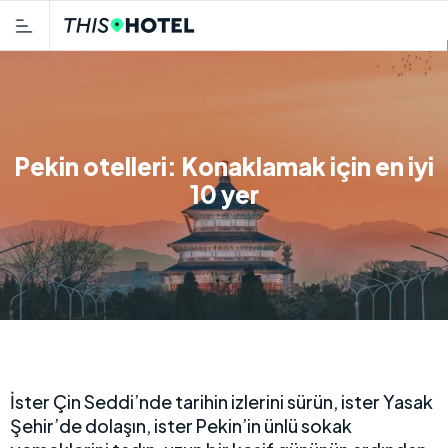
Pekin otelleri: Konaklamak için en iyi
10 yer
İster Çin Seddi’nde tarihin izlerini sürün, ister Yasak
Şehir’de dolaşın, ister Pekin’in ünlü sokak