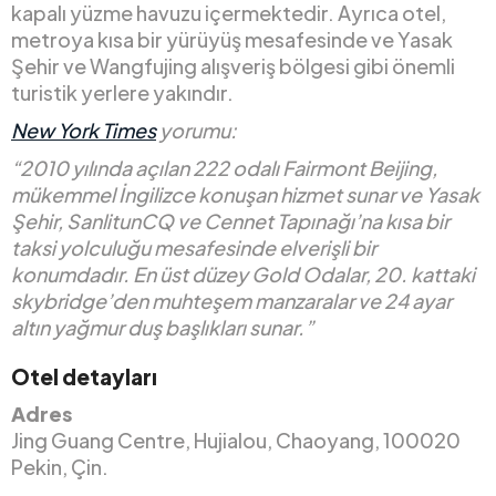
kapalı yüzme havuzu içermektedir. Ayrıca otel,
metroya kısa bir yürüyüş mesafesinde ve Yasak
Şehir ve Wangfujing alışveriş bölgesi gibi önemli
turistik yerlere yakındır.
New York Times
yorumu:
“2010 yılında açılan 222 odalı Fairmont Beijing,
mükemmel İngilizce konuşan hizmet sunar ve Yasak
Şehir, SanlitunCQ ve Cennet Tapınağı’na kısa bir
taksi yolculuğu mesafesinde elverişli bir
konumdadır. En üst düzey Gold Odalar, 20. kattaki
skybridge’den muhteşem manzaralar ve 24 ayar
altın yağmur duş başlıkları sunar.”
Otel detayları
Adres
Jing Guang Centre, Hujialou, Chaoyang, 100020
Pekin, Çin.