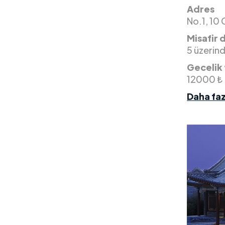
Adres
No.1, 10
Misafir 
5 üzerin
Gecelik 
12000 ₺
Daha faz