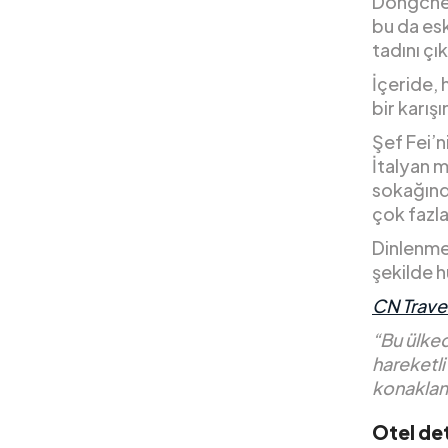
Dongcheng
bu da esk
tadını çı
İçeride, 
bir karış
Şef Fei’
İtalyan m
sokağında
çok fazla
Dinlenmek
şekilde h
CN Trave
“Bu ülked
hareketli
konaklam
Otel det