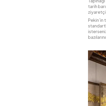
Tapınağı’
tarih bar
ziyaretçi
Pekin’in 
standartl
isterseni
bazılarını