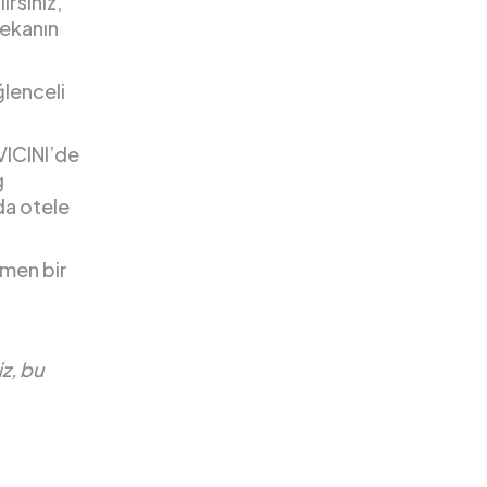
rsiniz,
mekanın
ğlenceli
VICINI’de
g
da otele
ğmen bir
z, bu