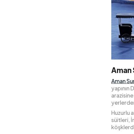
Aman 
Aman Su
yapının D
arazisine
yerlerden
Huzurlu a
süitleri,
köşklerd