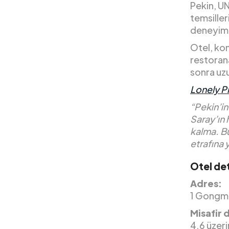
Pekin, U
temsille
deneyiml
Otel, ko
restoran
sonra uz
Lonely P
“Pekin’in
Saray’ın 
kalma. B
etrafına 
Otel det
Adres:
1 Gongme
Misafir 
4.6 üzer