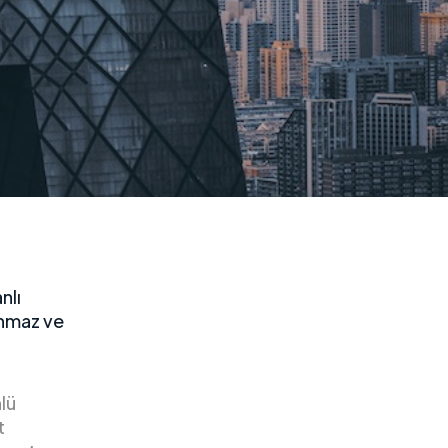
nlı
anmaz ve
lü
t