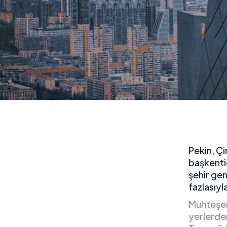
Pekin, Çi
başkentid
şehir gen
fazlasıyl
Muhteşem
yerlerden