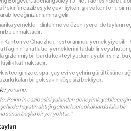
 Bölgesi, Caochang Alley 10, No. 1 adresinde bulabili
i Pekin’in cazibesiyle çevriliyken, şık ve konforlu bir 
karabileceğiniz anlamına gelir.
harika yemekler, dinlenme ve özenli yerel detayların e
ımı bulunmaktadır.
nin Kanton ve Chaozhou restoranında yemek yiyebilir, 
utfağının rahatlatıcı yemeklerini tadabilir veya huton
 gizlenmiş bir barda kokteyl yudumlayabilirsiniz, bu 
 kişilik katmaktadır.
 istediğinizde, spa, çay evi ve şehrin gürültüsüne ra
uzurlu kalan birçok sakin köşe sizi bekliyor.
ler
yorumu:
e, Pekin’in cazibesini yakından deneyimleyebileceğini
 şehirde hayatın aktığı geleneksel sokaklarda lüks bir
a sunan başka bir yer yoktur.”
ayları