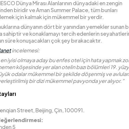
NESCO Dünya Mirası Alanlarının dünyadaki en zengin
rinden biridir ve Aman Summer Palace, tüm bunları
emek için kalmak için mükemmel bir yerdir.
nuklarına dünyanın dört bir yanından yemekler sunan 
a sahiptir ve konaklamayı tercih edenlerin seyahatler
un süre konuşacakları çok şey bırakacaktır.
lanet
incelemesi:
 en iyisi olmaya aday bu enfes otel için hata yapmak zor
hemen köşesinde yer alan otelin bazı bölümleri 19. yüzy
üyük odalar mükemmel bir şekilde döşenmiş ve avlular
yerleştirilmiş bir dizi mükemmel pavyonda yer alıyor.”
ayları
nqian Street, Beijing, Çin, 100091.
değerlendirmesi:
inden 5