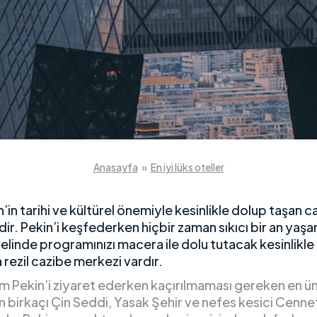
Anasayfa
»
En iyi lüks oteller
n’in tarihi ve kültürel önemiyle kesinlikle dolup taşan ca
ir. Pekin’i keşfederken hiçbir zaman sıkıcı bir an yaş
elinde programınızı macera ile dolu tutacak kesinlikle
a rezil cazibe merkezi vardır.
 Pekin’i ziyaret ederken kaçırılmaması gereken en ün
 birkaçı Çin Seddi, Yasak Şehir ve nefes kesici Cenne