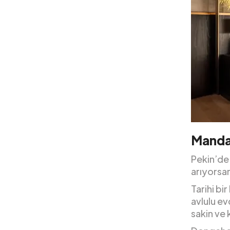
Manda
Pekin’de 
arıyorsan
Tarihi bi
avlulu ev
sakin ve 