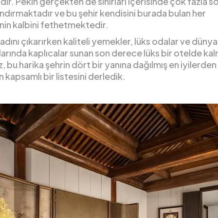
dır. Pekin gerçekten de sınırları içerisinde çok fazla 
ındırmaktadır ve bu şehir kendisini burada bulan her
nin kalbini fethetmektedir.
tadını çıkarırken kaliteli yemekler, lüks odalar ve dünya
arında kaplıcalar sunan son derece lüks bir otelde ka
z, bu harika şehrin dört bir yanına dağılmış en iyilerden
n kapsamlı bir listesini derledik.