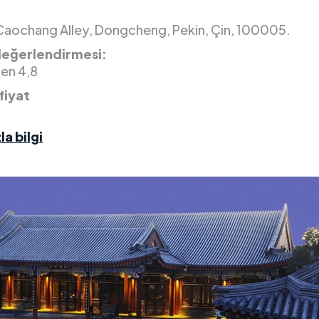
 Caochang Alley, Dongcheng, Pekin, Çin, 100005.
değerlendirmesi:
den 4,8
fiyat
la bilgi