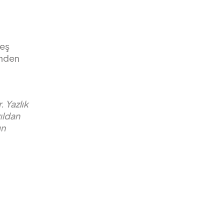
beş
inden
. Yazlık
ıldan
ın