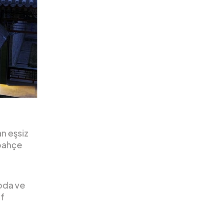
n eşsiz
 bahçe
 oda ve
if