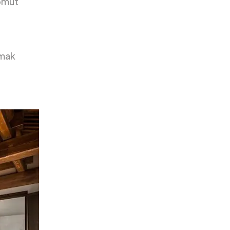
somut
lmak