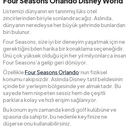
Four Seasons Orlando Disney World
Listemizi dünyanın en tanınmış lüks otel
zincirlerinden biriyle sonlandıracağız. Aslında,
dünyanın neredeyse her büyük şehrinde bunlardan
biri bulunur.
Four Seasons, size iyi bir deneyim yaşatmak için ne
gerektiğini bilen harika bir konaklama seçeneğidir.
Ünü çok yüksek olduğu için her yıl milyonlarca insan
Four Seasons’a gelip geri dönüyor.
Özellikle
Four Seasons Orlando
‘nun fiziksel
konumu rakipsizdir. Aslında Disney tatil beldesinin
içinde bir yerleşim bölgesinde yer almaktadır. Bu
sayede hem nispeten sessiz hem de çeşitli
parklara kolay ve hızlı erişim sağlanıyor.
Bu konum aynı zamanda kendi golf kulübüne ve
spasına da sahiptir, bu nedenle keyfinize ne
düşerse onu kullanabilirsiniz.