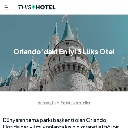
Orlando’daki En İyi 3 Lüks Otel
Anasayfa
»
En iyi lüks oteller
Dünyanın tema parkı başkenti olan Orlando,
Florida her yıl milyonlarca kişinin ziyaret ettiği bir