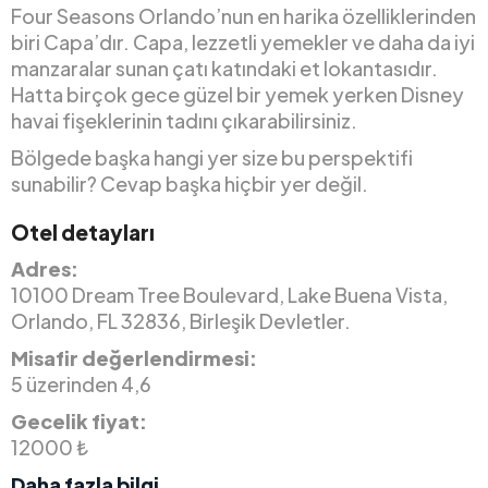
Four Seasons Orlando’nun en harika özelliklerinden
biri Capa’dır. Capa, lezzetli yemekler ve daha da iyi
manzaralar sunan çatı katındaki et lokantasıdır.
Hatta birçok gece güzel bir yemek yerken Disney
havai fişeklerinin tadını çıkarabilirsiniz.
Bölgede başka hangi yer size bu perspektifi
sunabilir? Cevap başka hiçbir yer değil.
Otel detayları
Adres:
10100 Dream Tree Boulevard, Lake Buena Vista,
Orlando, FL 32836, Birleşik Devletler.
Misafir değerlendirmesi:
5 üzerinden 4,6
Gecelik fiyat:
12000 ₺
Daha fazla bilgi