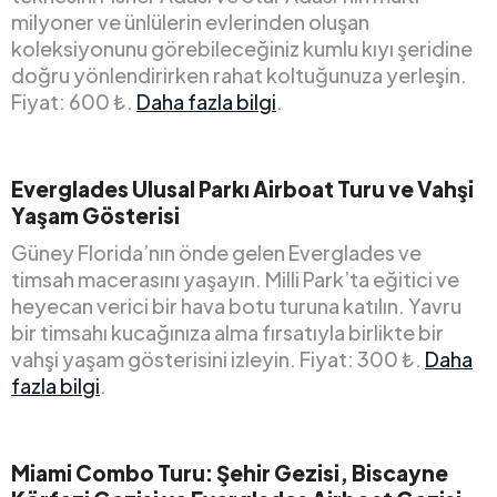
milyoner ve ünlülerin evlerinden oluşan
koleksiyonunu görebileceğiniz kumlu kıyı şeridine
doğru yönlendirirken rahat koltuğunuza yerleşin.
Fiyat: 600 ₺.
Daha fazla bilgi
.
Everglades Ulusal Parkı Airboat Turu ve Vahşi
Yaşam Gösterisi
Güney Florida’nın önde gelen Everglades ve
timsah macerasını yaşayın. Milli Park’ta eğitici ve
heyecan verici bir hava botu turuna katılın. Yavru
bir timsahı kucağınıza alma fırsatıyla birlikte bir
vahşi yaşam gösterisini izleyin. Fiyat: 300 ₺.
Daha
fazla bilgi
.
Miami Combo Turu: Şehir Gezisi, Biscayne