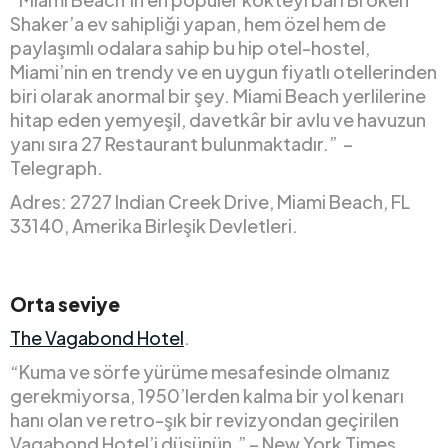
Shaker’a ev sahipliği yapan, hem özel hem de
paylaşımlı odalara sahip bu hip otel-hostel,
Miami’nin en trendy ve en uygun fiyatlı otellerinden
biri olarak anormal bir şey. Miami Beach yerlilerine
hitap eden yemyeşil, davetkâr bir avlu ve havuzun
yanı sıra 27 Restaurant bulunmaktadır.” –
Telegraph.
Adres: 2727 Indian Creek Drive, Miami Beach, FL
33140, Amerika Birleşik Devletleri.
Orta seviye
The Vagabond Hotel
.
“Kuma ve sörfe yürüme mesafesinde olmanız
gerekmiyorsa, 1950’lerden kalma bir yol kenarı
hanı olan ve retro-şık bir revizyondan geçirilen
Vagabond Hotel’i düşünün.” – New York Times.