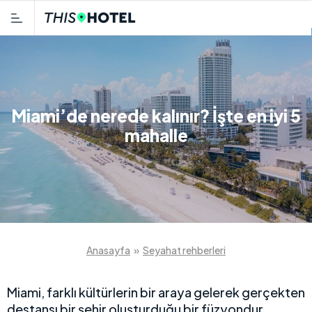
Miami’de nerede kalınır? İşte en iyi 5
mahalle
Anasayfa
»
Seyahat rehberleri
Miami, farklı kültürlerin bir araya gelerek gerçekten
destansı bir şehir oluşturduğu bir füzyondur.