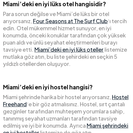
Miami’deki en iyi lüks otel hangisidir?
Para sorun değilse ve Miami’de lüks bir otel
arıyorsanız,
Four Seasons at The Surf Club
‘ı tercih
edin. Otel mükemmel hizmet sunuyor, en iyi
konumda, önceki konuklar tarafından çok yüksek
puan aldı ve ünlü seyahat eleştirmenleri burayı
tavsiye etti.
Miami’deki en iyi lüks oteller
listemize
mutlaka göz atın, bu liste şehirdeki en seçkin 5
yıldızlı otellerden oluşuyor.
Miami’deki en iyi hostel hangisi?
Miami şehrinde harika bir hostel arıyorsanız,
Hostel
Freehand
‘e bir göz atmalısınız. Hostel, sırt çantalı
gezginler tarafından muhteşem yorumlara sahip,
tanınmış seyahat uzmanları tarafından tavsiye
edilmiş ve iyi bir konumda. Ayrıca
Miami şehrindeki
en iyi hosteller
listemize de göz atın.