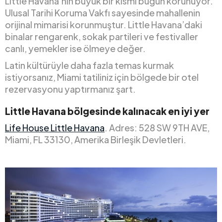
Little Havana’nın büyük bir kısmı bugün korunuyor.
Ulusal Tarihi Koruma Vakfı sayesinde mahallenin
orijinal mimarisi korunmuştur. Little Havana’daki
binalar rengarenk, sokak partileri ve festivaller
canlı, yemekler ise ölmeye değer.
Latin kültürüyle daha fazla temas kurmak
istiyorsanız, Miami tatiliniz için bölgede bir otel
rezervasyonu yaptırmanız şart.
Little Havana bölgesinde kalınacak en iyi yer
Life House Little Havana
. Adres: 528 SW 9TH AVE,
Miami, FL 33130, Amerika Birleşik Devletleri.