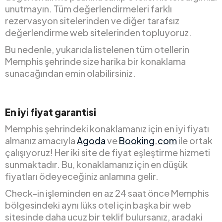
unutmayın. Tüm değerlendirmeleri farklı
rezervasyon sitelerinden ve diğer tarafsız
değerlendirme web sitelerinden topluyoruz.
Bu nedenle, yukarıda listelenen tüm otellerin
Memphis şehrinde size harika bir konaklama
sunacağından emin olabilirsiniz.
En iyi fiyat garantisi
Memphis şehrindeki konaklamanız için en iyi fiyatı
almanız amacıyla
Agoda
ve
Booking.com
ile ortak
çalışıyoruz! Her iki site de fiyat eşleştirme hizmeti
sunmaktadır. Bu, konaklamanız için en düşük
fiyatları ödeyeceğiniz anlamına gelir.
Check-in işleminden en az 24 saat önce Memphis
bölgesindeki aynı lüks otel için başka bir web
sitesinde daha ucuz bir teklif bulursanız, aradaki