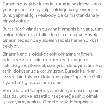
Turizmin büyük bir kısmı kültürün içine dalmak ve o
yerin gerçekte neyle ilgili olduğunu öğrenmektir.
Bunu yapmak için Peabody’de kalmaktan daha iyi
bir yol yoktur.
Burası 1869 yılından bu yana Memphis bir yana, tüm
bölgedeki en şık otellerden biri olmuştur. Büyük
binanın tepesinde yükselen tabela hemen dikkat
çekiyor.
Binanın kendisi oldukça eski olmasına rağmen,
odalar ve lobi alanları modern çağa uygun bir
şekilde güncellenerek size iyi bir deneyim sunarken
tarihi dokusunu da korumuştur. Burada kalırken,
lezzetli bir İtalyan et lokantası olan Capriccio Grill’i
ziyaret ettiğinizden emin olun.
Her ne kadar Memphis yemekleriyle ünlü bir şehir
olsa da, lüks ve lezzetli bir seçeneğe sahip olmak
işinize yarayacaktır. Genel olarak, Memphis’in