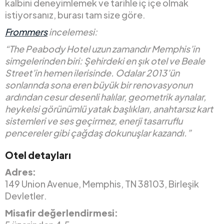
kalbini deneyimlemek ve tarihle iç içe olmak
istiyorsanız, burası tam size göre.
Frommers
incelemesi:
“The Peabody Hotel uzun zamandır Memphis’in
simgelerinden biri: Şehirdeki en şık otel ve Beale
Street’in hemen ilerisinde. Odalar 2013’ün
sonlarında sona eren büyük bir renovasyonun
ardından cesur desenli halılar, geometrik aynalar,
heykelsi görünümlü yatak başlıkları, anahtarsız kart
sistemleri ve ses geçirmez, enerji tasarruflu
pencereler gibi çağdaş dokunuşlar kazandı.”
Otel detayları
Adres:
149 Union Avenue, Memphis, TN 38103, Birleşik
Devletler.
Misafir değerlendirmesi: