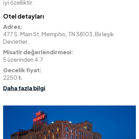
iyi özelliktir.
Otel detayları
Adres:
477 S. Main St, Memphis, TN 38103, Birleşik
Devletler.
Misafir değerlendirmesi:
5 üzerinden 4.7
Gecelik fiyat:
2250 ₺
Daha fazla bilgi