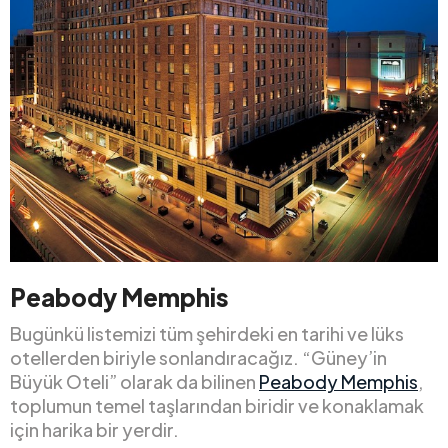
Peabody Memphis
Bugünkü listemizi tüm şehirdeki en tarihi ve lüks
otellerden biriyle sonlandıracağız. “Güney’in
Büyük Oteli” olarak da bilinen
Peabody Memphis
,
toplumun temel taşlarından biridir ve konaklamak
için harika bir yerdir.