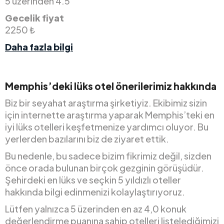
5 üzerinden 4.5
Gecelik fiyat
2250 ₺
Daha fazla bilgi
Memphis’deki lüks otel önerilerimiz hakkında
Biz bir seyahat araştırma şirketiyiz. Ekibimiz sizin
için internette araştırma yaparak Memphis’teki en
iyi lüks otelleri keşfetmenize yardımcı oluyor. Bu
yerlerden bazılarını biz de ziyaret ettik.
Bu nedenle, bu sadece bizim fikrimiz değil, sizden
önce orada bulunan birçok gezginin görüşüdür.
Şehirdeki en lüks ve seçkin 5 yıldızlı oteller
hakkında bilgi edinmenizi kolaylaştırıyoruz.
Lütfen yalnızca 5 üzerinden en az 4,0 konuk
değerlendirme puanına sahip otelleri listelediğimizi