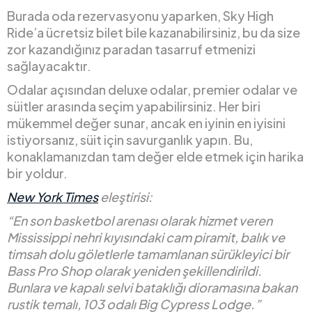
Burada oda rezervasyonu yaparken, Sky High
Ride’a ücretsiz bilet bile kazanabilirsiniz, bu da size
zor kazandığınız paradan tasarruf etmenizi
sağlayacaktır.
Odalar açısından deluxe odalar, premier odalar ve
süitler arasında seçim yapabilirsiniz. Her biri
mükemmel değer sunar, ancak en iyinin en iyisini
istiyorsanız, süit için savurganlık yapın. Bu,
konaklamanızdan tam değer elde etmek için harika
bir yoldur.
New York Times
eleştirisi:
“En son basketbol arenası olarak hizmet veren
Mississippi nehri kıyısındaki cam piramit, balık ve
timsah dolu göletlerle tamamlanan sürükleyici bir
Bass Pro Shop olarak yeniden şekillendirildi.
Bunlara ve kapalı selvi bataklığı dioramasına bakan
rustik temalı, 103 odalı Big Cypress Lodge.”