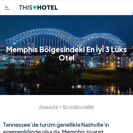
Memphis Bölgesindeki En İyi 3 Lüks
Otel
Anasayfa
»
En iyi lüks oteller
Tennessee’de turizm genellikle Nashville’in
egemenliğinde olsa da, Memphis ziyaret