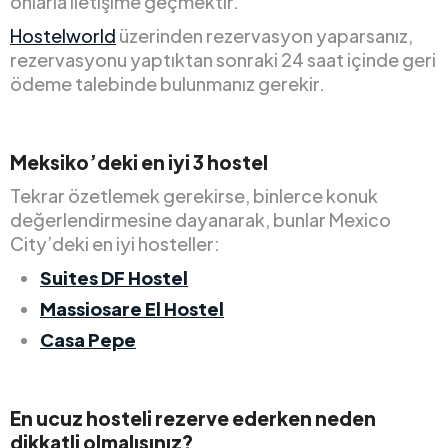
onlarla iletişime geçmektir.
Hostelworld
üzerinden rezervasyon yaparsanız,
rezervasyonu yaptıktan sonraki 24 saat içinde geri
ödeme talebinde bulunmanız gerekir.
Meksiko’deki en iyi 3 hostel
Tekrar özetlemek gerekirse, binlerce konuk
değerlendirmesine dayanarak, bunlar Mexico
City’deki en iyi hosteller:
Suites DF Hostel
Massiosare El Hostel
Casa Pepe
En ucuz hosteli rezerve ederken neden
dikkatli olmalısınız?