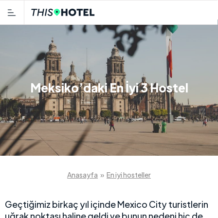
Meksiko’daki En İyi 3 Hostel
Anasayfa
»
En iyi hosteller
Geçtiğimiz birkaç yıl içinde Mexico City turistlerin
uğrak noktası haline geldi ve bunun nedeni hiç de