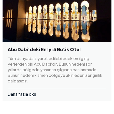
Abu Dabi’deki En İyi 5 Butik Otel
Tüm dünyada ziyaret edilebilecek en ilginç
yerlerden biri Abu Dabi'dir. Bunun nedeni son
yıllarda bölgede yaşanan çılgınca canlanmadır.
Bunun nedeni kısmen bölgeye akın eden zenginlik
dalgasıdır.
Daha fazla oku