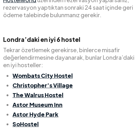
rezervasyon yaptıktan sonraki 24 saat içinde geri
ödeme talebinde bulunmanız gerekir.
Londra’daki en iyi 6 hostel
Tekrar özetlemek gerekirse, binlerce misafir
değerlendirmesine dayanarak, bunlar Londra’daki
en iyi hosteller:
Wombats City Hostel
Christopher’s Village
The Walrus Hostel
Astor Museum Inn
Astor Hyde Park
SoHostel