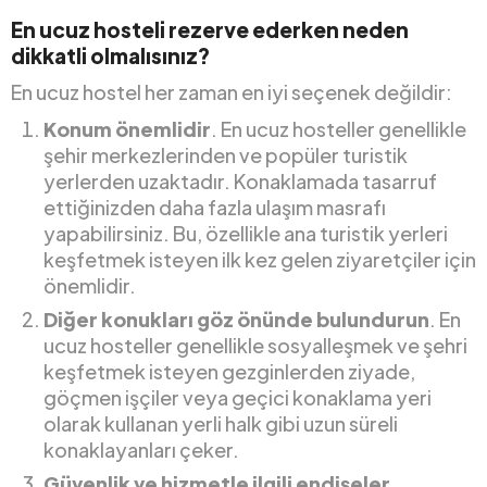
En ucuz hosteli rezerve ederken neden
dikkatli olmalısınız?
En ucuz hostel her zaman en iyi seçenek değildir:
Konum önemlidir
. En ucuz hosteller genellikle
şehir merkezlerinden ve popüler turistik
yerlerden uzaktadır. Konaklamada tasarruf
ettiğinizden daha fazla ulaşım masrafı
yapabilirsiniz. Bu, özellikle ana turistik yerleri
keşfetmek isteyen ilk kez gelen ziyaretçiler için
önemlidir.
Diğer konukları göz önünde bulundurun
. En
ucuz hosteller genellikle sosyalleşmek ve şehri
keşfetmek isteyen gezginlerden ziyade,
göçmen işçiler veya geçici konaklama yeri
olarak kullanan yerli halk gibi uzun süreli
konaklayanları çeker.
Güvenlik ve hizmetle ilgili endişeler
.