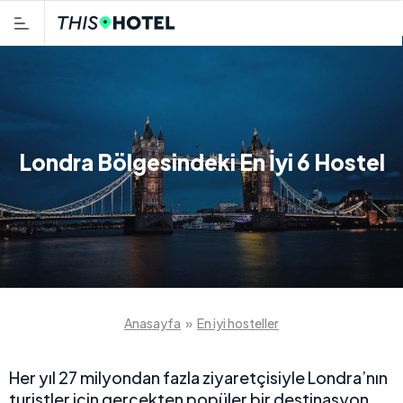
Londra Bölgesindeki En İyi 6 Hostel
Anasayfa
»
En iyi hosteller
Her yıl 27 milyondan fazla ziyaretçisiyle Londra’nın
turistler için gerçekten popüler bir destinasyon