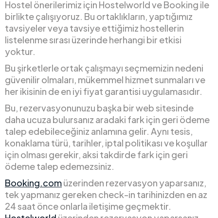
Hostel önerilerimiz için Hostelworld ve Booking ile
birlikte çalışıyoruz. Bu ortaklıkların, yaptığımız
tavsiyeler veya tavsiye ettiğimiz hostellerin
listelenme sırası üzerinde herhangi bir etkisi
yoktur.
Bu şirketlerle ortak çalışmayı seçmemizin nedeni
güvenilir olmaları, mükemmel hizmet sunmaları ve
her ikisinin de en iyi fiyat garantisi uygulamasıdır.
Bu, rezervasyonunuzu başka bir web sitesinde
daha ucuza bulursanız aradaki fark için geri ödeme
talep edebileceğiniz anlamına gelir. Aynı tesis,
konaklama türü, tarihler, iptal politikası ve koşullar
için olması gerekir, aksi takdirde fark için geri
ödeme talep edemezsiniz.
Booking.com
üzerinden rezervasyon yaparsanız,
tek yapmanız gereken check-in tarihinizden en az
24 saat önce onlarla iletişime geçmektir.
Hostelworld
üzerinden rezervasyon yaparsanız,