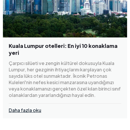
Kuala Lumpur otelleri: En iyi 10 konaklama
yeri
Çarpıcı silüeti ve zengin kültürel dokusuyla Kuala
Lumpur, her gezginin ihtiyaçlarını karşılayan çok
sayıda lüks otel sunmaktadır. İkonik Petronas
Kuleleri'nin nefes kesici manzarasına uyandığınızı
veya konaklamanızı gerçekten özel kılan birinci sınıf
olanaklardan yararlandığınızı hayal edin.
Daha fazla oku