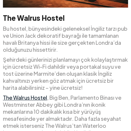
The Walrus Hostel
Bu hostel, bünyesindeki geleneksel İngiliz tarzı pub
ve Union Jack dekoratif bayrağı ile tamamlanan
havalı Britanya hissi ile size gerçekten Londra’da
olduğunuzu hissettirir.
Şehirdeki günlerinizi planlamayı çok kolaylaştırmak
için ücretsiz Wi-Fi dahildir veya portakal suyu ve
tost üzerine Marmite’den oluşan klasik İngiliz
kahvaltınızı yerken göz atmak için ücretsiz bir
harita alabilirsiniz – yine ücretsiz!
The Walrus Hostel
, Big Ben, Parlamento Binası ve
Westminster Abbey gibi Londra’nın ikonik
mekanlarına 10 dakikalık kısa bir yürüyüş
mesafesinde yer almaktadır. Daha fazla seyahat
etmek isterseniz The Walrus’tan Waterloo