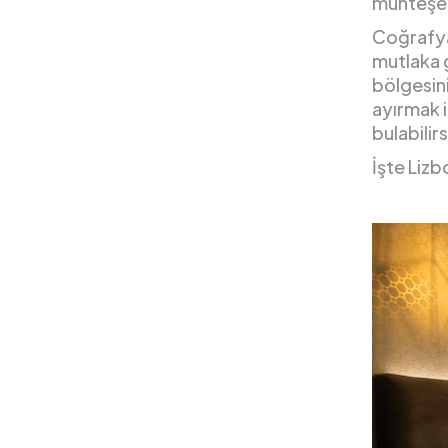
muhteşem
Coğrafya
mutlaka 
bölgesini
ayırmak i
bulabilir
İşte Lizb