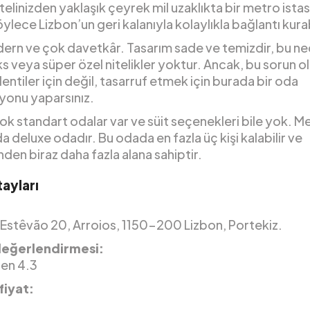
telinizden yaklaşık çeyrek mil uzaklıkta bir metro ist
öylece Lizbon’un geri kalanıyla kolaylıkla bağlantı kurabi
ern ve çok davetkâr. Tasarım sade ve temizdir, bu ne
s veya süper özel nitelikler yoktur. Ancak, bu sorun o
entiler için değil, tasarruf etmek için burada bir oda
yonu yaparsınız.
k standart odalar var ve süit seçenekleri bile yok. M
 deluxe odadır. Bu odada en fazla üç kişi kalabilir ve
nden biraz daha fazla alana sahiptir.
ayları
 Estêvão 20, Arroios, 1150-200 Lizbon, Portekiz.
değerlendirmesi:
den 4.3
fiyat: