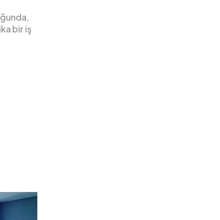
uğunda,
a bir iş