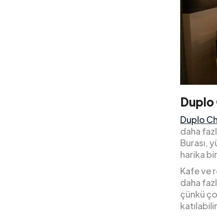
Duplo
Duplo Ch
daha fazl
Burası, 
harika bi
Kafe ve r
daha fazl
çünkü ço
katılabili