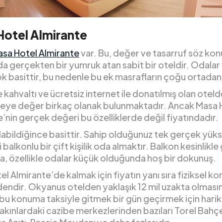
otel Almirante
sa Hotel Almirante
var. Bu, değer ve tasarruf söz ko
a gerçekten bir yumruk atan sabit bir oteldir. Odalar
ok basittir, bu nedenle bu ek masrafların çoğu ortadan
 kahvaltı ve ücretsiz internet ile donatılmış olan oteld
ye değer birkaç olanak bulunmaktadır. Ancak Masa 
’nin gerçek değeri bu özelliklerde değil fiyatındadır.
labildiğince basittir. Sahip olduğunuz tek gerçek yük
balkonlu bir çift kişilik oda almaktır. Balkon kesinlikle
a, özellikle odalar küçük olduğunda hoş bir dokunuş.
l Almirante’de kalmak için fiyatın yanı sıra fiziksel k
edendir. Okyanus otelden yaklaşık 12 mil uzakta olması
bu konuma taksiyle gitmek bir gün geçirmek için harik
akınlardaki cazibe merkezlerinden bazıları Torel Bahçe