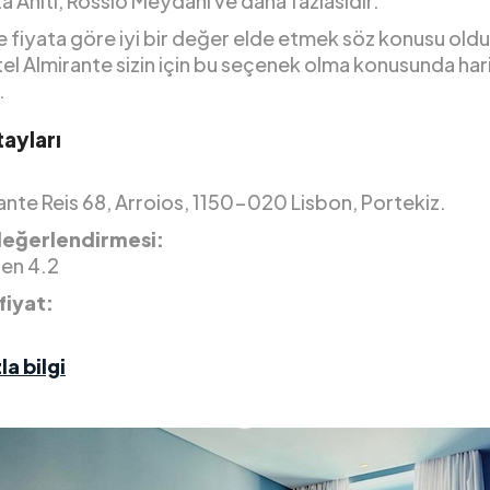
a Anıtı, Rossio Meydanı ve daha fazlasıdır.
 fiyata göre iyi bir değer elde etmek söz konusu old
l Almirante sizin için bu seçenek olma konusunda harik
.
ayları
ante Reis 68, Arroios, 1150-020 Lisbon, Portekiz.
değerlendirmesi:
den 4.2
fiyat:
la bilgi