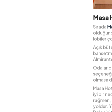
Masa H
Sırada
Ma
olduğund
lobiler ç
Açık büfe
bahsetme
Almirante
Odalar o
seçeneği 
olmasa d
Masa Hote
iyi bir n
rağmen, 
yoldur. Y