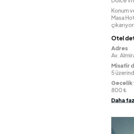
Dolce Vit
Konum ve
Masa Hote
çıkarıyor
Otel det
Adres
Av. Almir
Misafir 
5 üzerin
Gecelik 
800 ₺
Daha faz