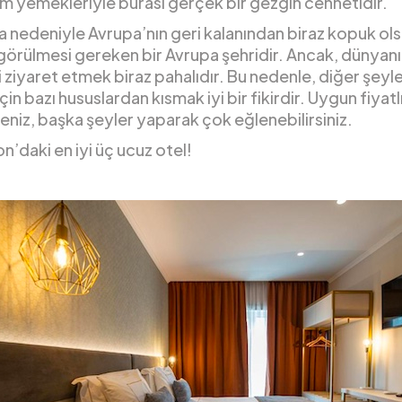
 yemekleriyle burası gerçek bir gezgin cennetidir.
 nedeniyle Avrupa’nın geri kalanından biraz kopuk ols
görülmesi gereken bir Avrupa şehridir. Ancak, dünyanı
 ziyaret etmek biraz pahalıdır. Bu nedenle, diğer şey
çin bazı hususlardan kısmak iyi bir fikirdir. Uygun fiyatlı
seniz, başka şeyler yaparak çok eğlenebilirsiniz.
on’daki en iyi üç ucuz otel!