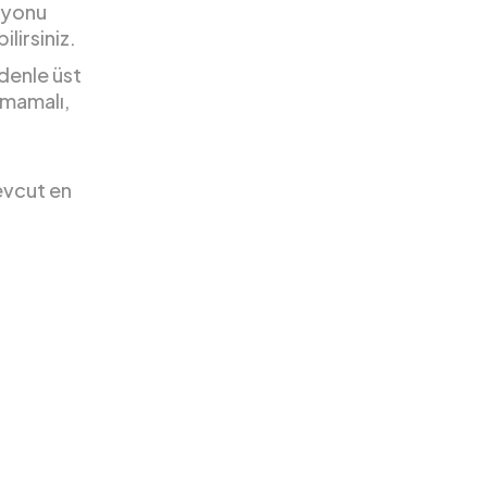
asyonu
lirsiniz.
denle üst
lmamalı,
evcut en