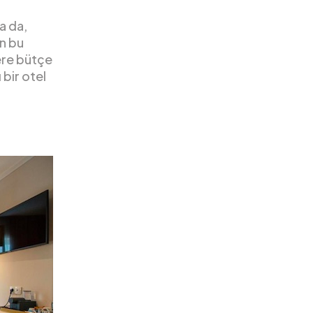
a da,
n bu
lere bütçe
 bir otel