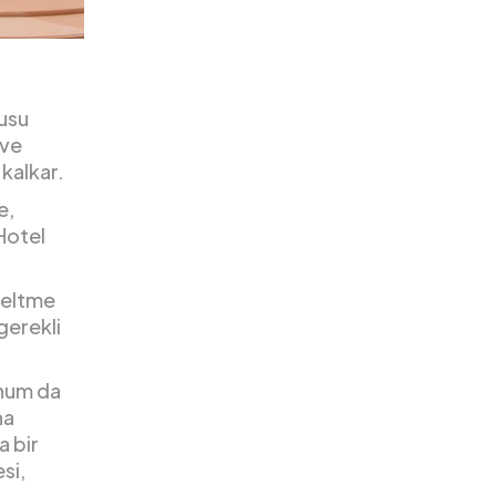
nusu
 ve
 kalkar.
e,
Hotel
seltme
 gerekli
onum da
na
a bir
si,