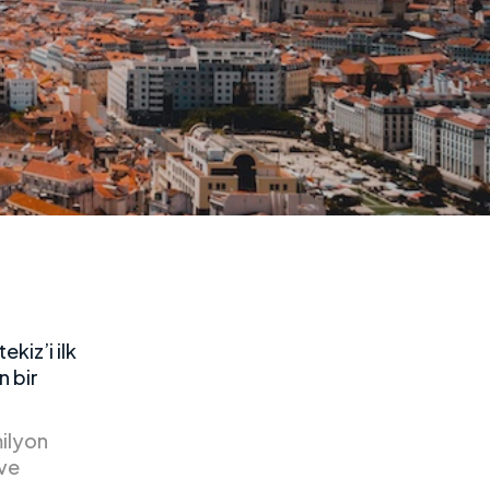
ekiz’i ilk
n bir
milyon
 ve