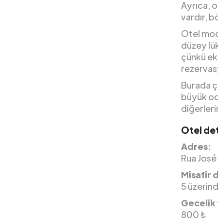
Ayrıca, o
vardır, b
Otel mod
düzey lük
çünkü ekl
rezervas
Burada ço
büyük oda
diğerleri
Otel det
Adres:
Rua José
Misafir 
5 üzerin
Gecelik 
800 ₺