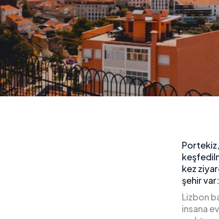
Portekiz
keşfedilm
kez ziyar
şehir var
Lizbon b
insana ev