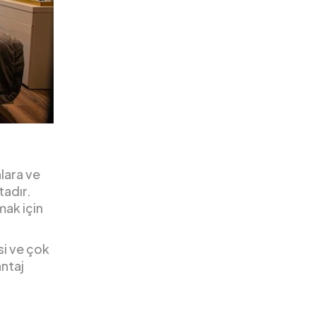
nlara ve
tadır.
mak için
si ve çok
antaj