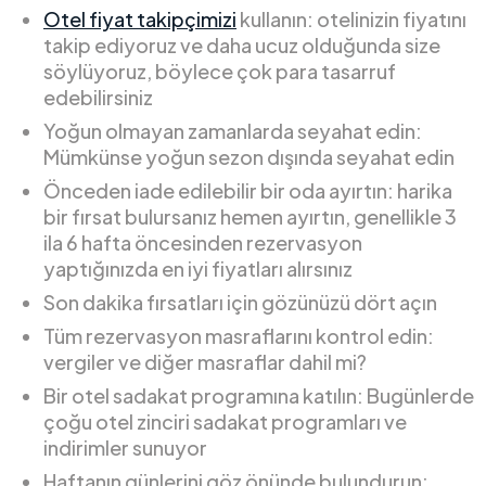
Otel fiyat takipçimizi
kullanın: otelinizin fiyatını
takip ediyoruz ve daha ucuz olduğunda size
söylüyoruz, böylece çok para tasarruf
edebilirsiniz
Yoğun olmayan zamanlarda seyahat edin:
Mümkünse yoğun sezon dışında seyahat edin
Önceden iade edilebilir bir oda ayırtın: harika
bir fırsat bulursanız hemen ayırtın, genellikle 3
ila 6 hafta öncesinden rezervasyon
yaptığınızda en iyi fiyatları alırsınız
Son dakika fırsatları için gözünüzü dört açın
Tüm rezervasyon masraflarını kontrol edin:
vergiler ve diğer masraflar dahil mi?
Bir otel sadakat programına katılın: Bugünlerde
çoğu otel zinciri sadakat programları ve
indirimler sunuyor
Haftanın günlerini göz önünde bulundurun: