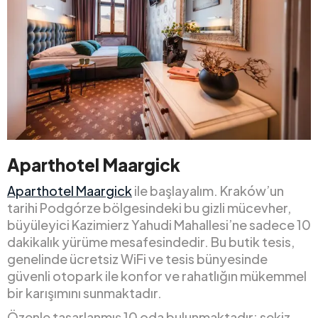
Aparthotel Maargick
Aparthotel Maargick
ile başlayalım. Kraków’un
tarihi Podgórze bölgesindeki bu gizli mücevher,
büyüleyici Kazimierz Yahudi Mahallesi’ne sadece 10
dakikalık yürüme mesafesindedir. Bu butik tesis,
genelinde ücretsiz WiFi ve tesis bünyesinde
güvenli otopark ile konfor ve rahatlığın mükemmel
bir karışımını sunmaktadır.
Özenle tasarlanmış 10 oda bulunmaktadır: sekiz