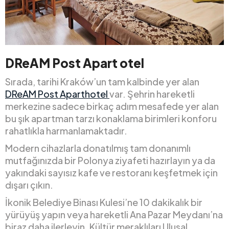
DReAM Post Apart otel
Sırada, tarihi Kraków’un tam kalbinde yer alan
DReAM Post Aparthotel
var. Şehrin hareketli
merkezine sadece birkaç adım mesafede yer alan
bu şık apartman tarzı konaklama birimleri konforu
rahatlıkla harmanlamaktadır.
Modern cihazlarla donatılmış tam donanımlı
mutfağınızda bir Polonya ziyafeti hazırlayın ya da
yakındaki sayısız kafe ve restoranı keşfetmek için
dışarı çıkın.
İkonik Belediye Binası Kulesi’ne 10 dakikalık bir
yürüyüş yapın veya hareketli Ana Pazar Meydanı’na
biraz daha ilerleyin. Kültür meraklıları Ulusal