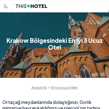
Krakow Bölgesindeki En İyi 3 Ucuz
Otel
Anasayfa
»
En iyi ucuz oteller
Ortaçağ meydanlarında dolaştığınızı, Gotik
mimariye hayran kaldığınızı ve pierogi’nin tadına