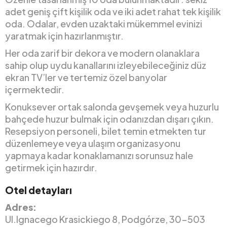
adet geniş çift kişilik oda ve iki adet rahat tek kişilik
oda. Odalar, evden uzaktaki mükemmel evinizi
yaratmak için hazırlanmıştır.
Her oda zarif bir dekora ve modern olanaklara
sahip olup uydu kanallarını izleyebileceğiniz düz
ekran TV’ler ve tertemiz özel banyolar
içermektedir.
Konuksever ortak salonda gevşemek veya huzurlu
bahçede huzur bulmak için odanızdan dışarı çıkın.
Resepsiyon personeli, bilet temin etmekten tur
düzenlemeye veya ulaşım organizasyonu
yapmaya kadar konaklamanızı sorunsuz hale
getirmek için hazırdır.
Otel detayları
Adres:
Ul.Ignacego Krasickiego 8, Podgórze, 30-503