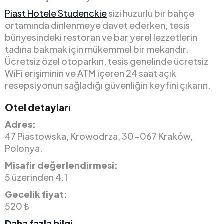
Piast Hotele Studenckie
sizi huzurlu bir bahçe
ortamında dinlenmeye davet ederken, tesis
bünyesindeki restoran ve bar yerel lezzetlerin
tadına bakmak için mükemmel bir mekandır.
Ücretsiz özel otoparkın, tesis genelinde ücretsiz
WiFi erişiminin ve ATM içeren 24 saat açık
resepsiyonun sağladığı güvenliğin keyfini çıkarın.
Otel detayları
Adres:
47 Piastowska, Krowodrza, 30-067 Kraków,
Polonya.
Misafir değerlendirmesi:
5 üzerinden 4.1
Gecelik fiyat:
520 ₺
Daha fazla bilgi