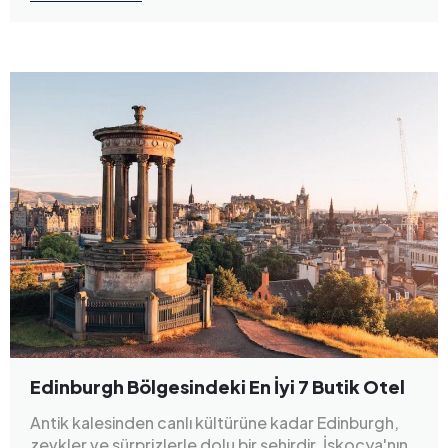
Edinburgh Bölgesindeki En İyi 7 Butik Otel
Antik kalesinden canlı kültürüne kadar Edinburgh,
zevkler ve sürprizlerle dolu bir şehirdir. İskoçya'nın