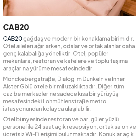
CAB20
CAB20
çağdaş ve modern bir konaklama birimidir.
Otel aileleri ağırlarken, odalar ve ortak alanlar daha
genç kalabalığa yöneliktir. Otel, popüler
mekanlara, restoran ve kafelere ve toplu taşıma
araçlarına yürüme mesafesindedir.
Mönckebergstraße, Dialog im Dunkeln ve Inner
Alster Gölü otele bir mil uzaklıktadır. Diğer tüm
cazibe merkezlerine sadece kısa bir yürüyüş
mesafesindeki Lohmühlenstraße metro
istasyonundan kolayca ulaşılabilir.
Otel bünyesinde restoran ve bar, güler yüzlü
personel ile 24 saat açık resepsiyon, ortak salon ve
ücretsiz Wi-Fi erişimi bulunmaktadır. Konuklar açık