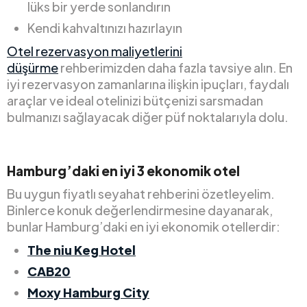
lüks bir yerde sonlandırın
Kendi kahvaltınızı hazırlayın
Otel rezervasyon maliyetlerini
düşürme
rehberimizden daha fazla tavsiye alın. En
iyi rezervasyon zamanlarına ilişkin ipuçları, faydalı
araçlar ve ideal otelinizi bütçenizi sarsmadan
bulmanızı sağlayacak diğer püf noktalarıyla dolu.
Hamburg’daki en iyi 3 ekonomik otel
Bu uygun fiyatlı seyahat rehberini özetleyelim.
Binlerce konuk değerlendirmesine dayanarak,
bunlar Hamburg’daki en iyi ekonomik otellerdir:
The niu Keg Hotel
CAB20
Moxy Hamburg City