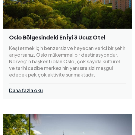
Oslo Bölgesindeki En İyi 3 Ucuz Otel
Keşfetmek için benzersiz ve heyecan verici bir şehir
arıyorsanız, Oslo mükemmel bir destinasyondur.
Norveç'in başkenti olan Oslo, çok sayıda kültürel
ve tarihi cazibe merkezinin yanı sıra sizi meşgul
edecek pek çok aktivite sunmaktadır.
Daha fazla oku