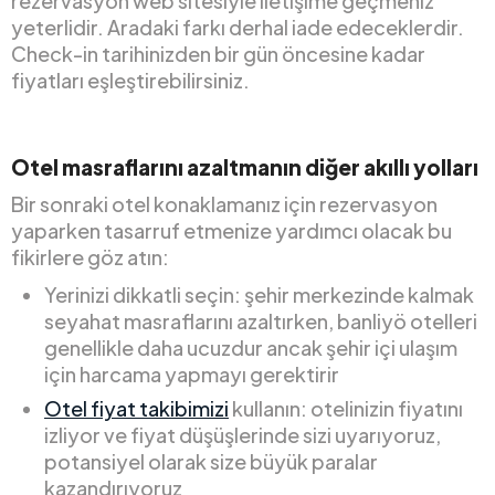
rezervasyon web sitesiyle iletişime geçmeniz
yeterlidir. Aradaki farkı derhal iade edeceklerdir.
Check-in tarihinizden bir gün öncesine kadar
fiyatları eşleştirebilirsiniz.
Otel masraflarını azaltmanın diğer akıllı yolları
Bir sonraki otel konaklamanız için rezervasyon
yaparken tasarruf etmenize yardımcı olacak bu
fikirlere göz atın:
Yerinizi dikkatli seçin: şehir merkezinde kalmak
seyahat masraflarını azaltırken, banliyö otelleri
genellikle daha ucuzdur ancak şehir içi ulaşım
için harcama yapmayı gerektirir
Otel fiyat takibimizi
kullanın: otelinizin fiyatını
izliyor ve fiyat düşüşlerinde sizi uyarıyoruz,
potansiyel olarak size büyük paralar
kazandırıyoruz