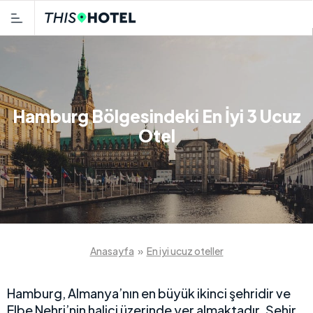
Hamburg Bölgesindeki En İyi 3 Ucuz
Otel
Anasayfa
»
En iyi ucuz oteller
Hamburg, Almanya’nın en büyük ikinci şehridir ve
Elbe Nehri’nin halici üzerinde yer almaktadır. Şehir