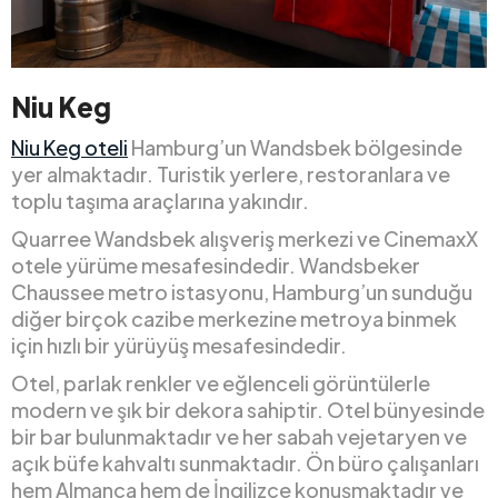
Niu Keg
Niu Keg oteli
Hamburg’un Wandsbek bölgesinde
yer almaktadır. Turistik yerlere, restoranlara ve
toplu taşıma araçlarına yakındır.
Quarree Wandsbek alışveriş merkezi ve CinemaxX
otele yürüme mesafesindedir. Wandsbeker
Chaussee metro istasyonu, Hamburg’un sunduğu
diğer birçok cazibe merkezine metroya binmek
için hızlı bir yürüyüş mesafesindedir.
Otel, parlak renkler ve eğlenceli görüntülerle
modern ve şık bir dekora sahiptir. Otel bünyesinde
bir bar bulunmaktadır ve her sabah vejetaryen ve
açık büfe kahvaltı sunmaktadır. Ön büro çalışanları
hem Almanca hem de İngilizce konuşmaktadır ve