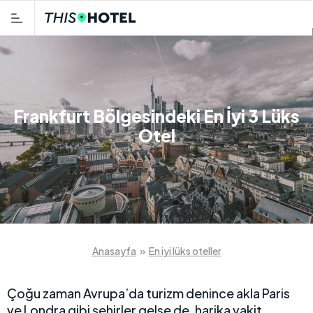
Frankfurt Bölgesindeki En İyi 3 Lüks
Otel
Anasayfa
»
En iyi lüks oteller
Çoğu zaman Avrupa’da turizm denince akla Paris
ve Londra gibi şehirler gelse de, harika vakit