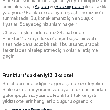
Frankfurt konaklamanız için en iyi fiyatı aldığınızdan
emin olmak için
Agoda
ve
Booking.com
ile ortaklık
yapıyoruz! Her iki site de fiyat eşleştirme hizmeti
sunmaktadır. Bu, konaklamanız için en düşük
fiyatları ödeyeceğiniz anlamına gelir.
Check-in işleminden en az 24 saat önce
Frankfurt’taki aynı lüks otel için başka bir web
sitesinde daha ucuz bir teklif bulursanız, aradaki
farkın iadesini talep etmek için onlarla iletişime
geçin!
Frankfurt’daki en iyi 3 lüks otel
Bu rehberi incelediğinize göre, şimdi özetleyelim.
Binlerce misafir yorumu ve seyahat uzmanlarından
gelen ipuçları sayesinde Frankfurt’taki en iyi 5
yıldızlı otellerin hangileri olduğunu öğrendik:
Jumeirah Frankfurt