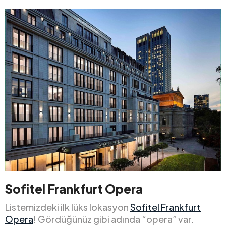
Sofitel Frankfurt Opera
Listemizdeki ilk lüks lokasyon
Sofitel Frankfurt
Opera
! Gördüğünüz gibi adında “opera” var.