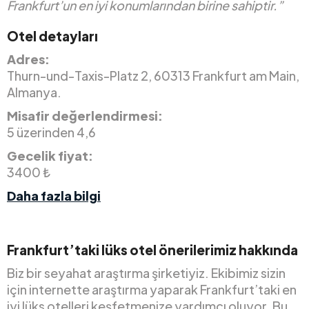
Frankfurt’un en iyi konumlarından birine sahiptir.”
Otel detayları
Adres:
Thurn-und-Taxis-Platz 2, 60313 Frankfurt am Main,
Almanya.
Misafir değerlendirmesi:
5 üzerinden 4,6
Gecelik fiyat:
3400 ₺
Daha fazla bilgi
Frankfurt’taki lüks otel önerilerimiz hakkında
Biz bir seyahat araştırma şirketiyiz. Ekibimiz sizin
için internette araştırma yaparak Frankfurt’taki en
iyi lüks otelleri keşfetmenize yardımcı oluyor. Bu