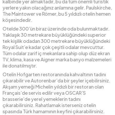
kalbinde yer almaktadır, bu da tüm önemli turistik
yerlere yakın olacağınız anlamına gelir. Paulskirche,
The Maintower ve Römer, bu 5 yıldızlı otelin hemen
köşesindedir.
Otelde 300’ün biraz üzerinde oda bulunmaktadır.
Yaklaşık 30 metrekare büyüklüğündeki superior
tek kişilik odadan 300 metrekare büyüklüğündeki
Royal Suit’e kadar çok çeşitli odalar mevcuttur.
Tüm odalar zarif iç mekanlara sahip olup düz ekran
TV, klima, kasa ve Aigner marka banyo malzemeleri
ile donatılmıştır.
Otelin Hofgarten restoranında kahvaltının tadını
çıkarabilir ve Autorenbar’da bir şeyler içebilirsiniz.
Akşam yemeği Michelin yıldızlı bir restoran olan
Français’de servis edilir veya OSCAR’S
brasserie’de yerel yemeklerin tadını
çıkarabilirsiniz. Rahatlamak isterseniz otelin
spasında Türk hamamının keyfini çıkarabilirsiniz.