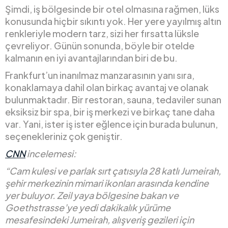
Şimdi, iş bölgesinde bir otel olmasına rağmen, lüks
konusunda hiçbir sıkıntı yok. Her yere yayılmış altın
renkleriyle modern tarz, sizi her fırsatta lüksle
çevreliyor. Günün sonunda, böyle bir otelde
kalmanın en iyi avantajlarından biri de bu.
Frankfurt’un inanılmaz manzarasının yanı sıra,
konaklamaya dahil olan birkaç avantaj ve olanak
bulunmaktadır. Bir restoran, sauna, tedaviler sunan
eksiksiz bir spa, bir iş merkezi ve birkaç tane daha
var. Yani, ister iş ister eğlence için burada bulunun,
seçenekleriniz çok geniştir.
CNN
incelemesi:
“Cam kulesi ve parlak sırt çatısıyla 28 katlı Jumeirah,
şehir merkezinin mimari ikonları arasında kendine
yer buluyor. Zeil yaya bölgesine bakan ve
Goethstrasse’ye yedi dakikalık yürüme
mesafesindeki Jumeirah, alışveriş gezileri için