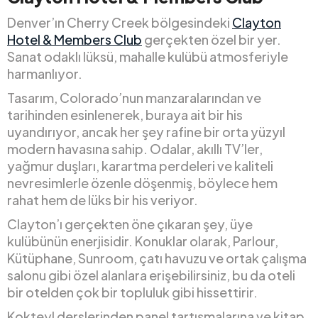
Denver’ın Cherry Creek bölgesindeki
Clayton
Hotel & Members Club
gerçekten özel bir yer.
Sanat odaklı lüksü, mahalle kulübü atmosferiyle
harmanlıyor.
Tasarım, Colorado’nun manzaralarından ve
tarihinden esinlenerek, buraya ait bir his
uyandırıyor, ancak her şey rafine bir orta yüzyıl
modern havasına sahip. Odalar, akıllı TV’ler,
yağmur duşları, karartma perdeleri ve kaliteli
nevresimlerle özenle döşenmiş, böylece hem
rahat hem de lüks bir his veriyor.
Clayton’ı gerçekten öne çıkaran şey, üye
kulübünün enerjisidir. Konuklar olarak, Parlour,
Kütüphane, Sunroom, çatı havuzu ve ortak çalışma
salonu gibi özel alanlara erişebilirsiniz, bu da oteli
bir otelden çok bir topluluk gibi hissettirir.
Kokteyl derslerinden panel tartışmalarına ve kitap