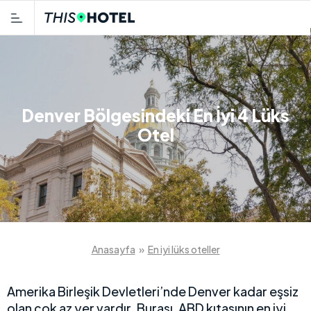
Denver Bölgesindeki En İyi 4 Lüks
Otel
Anasayfa
»
En iyi lüks oteller
Amerika Birleşik Devletleri’nde Denver kadar eşsiz
olan çok az yer vardır. Burası, ABD kıtasının en iyi