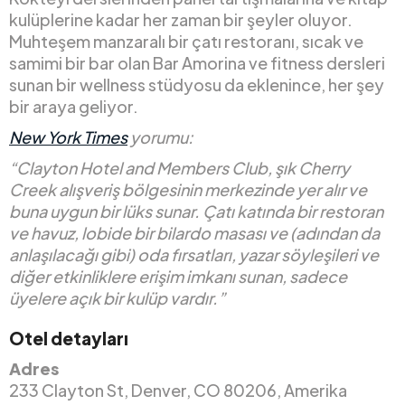
kulüplerine kadar her zaman bir şeyler oluyor.
Muhteşem manzaralı bir çatı restoranı, sıcak ve
samimi bir bar olan Bar Amorina ve fitness dersleri
sunan bir wellness stüdyosu da eklenince, her şey
bir araya geliyor.
New York Times
yorumu:
“Clayton Hotel and Members Club, şık Cherry
Creek alışveriş bölgesinin merkezinde yer alır ve
buna uygun bir lüks sunar. Çatı katında bir restoran
ve havuz, lobide bir bilardo masası ve (adından da
anlaşılacağı gibi) oda fırsatları, yazar söyleşileri ve
diğer etkinliklere erişim imkanı sunan, sadece
üyelere açık bir kulüp vardır.”
Otel detayları
Adres
233 Clayton St, Denver, CO 80206, Amerika