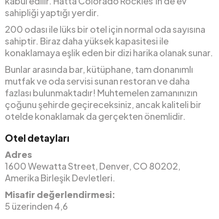
kabul edilir. Hatta Colorado Rockies’in de ev
sahipliği yaptığı yerdir.
200 odası ile lüks bir otel için normal oda sayısına
sahiptir. Biraz daha yüksek kapasitesi ile
konaklamaya eşlik eden bir dizi harika olanak sunar.
Bunlar arasında bar, kütüphane, tam donanımlı
mutfak ve oda servisi sunan restoran ve daha
fazlası bulunmaktadır! Muhtemelen zamanınızın
çoğunu şehirde geçireceksiniz, ancak kaliteli bir
otelde konaklamak da gerçekten önemlidir.
Otel detayları
Adres
1600 Wewatta Street, Denver, CO 80202,
Amerika Birleşik Devletleri.
Misafir değerlendirmesi:
5 üzerinden 4,6