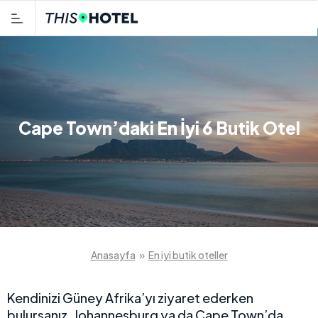
Cape Town’daki En İyi 6 Butik Otel
Anasayfa
»
En iyi butik oteller
Kendinizi Güney Afrika’yı ziyaret ederken
bulursanız, Johannesburg ya da Cape Town’da