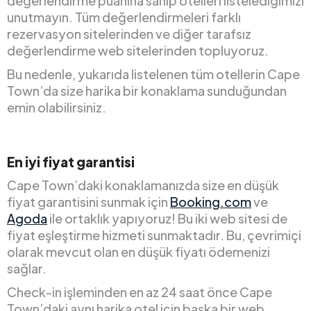
değerlendirme puanına sahip otelleri listelediğimizi
unutmayın. Tüm değerlendirmeleri farklı
rezervasyon sitelerinden ve diğer tarafsız
değerlendirme web sitelerinden topluyoruz.
Bu nedenle, yukarıda listelenen tüm otellerin Cape
Town’da size harika bir konaklama sunduğundan
emin olabilirsiniz.
En iyi fiyat garantisi
Cape Town’daki konaklamanızda size en düşük
fiyat garantisini sunmak için
Booking.com
ve
Agoda
ile ortaklık yapıyoruz! Bu iki web sitesi de
fiyat eşleştirme hizmeti sunmaktadır. Bu, çevrimiçi
olarak mevcut olan en düşük fiyatı ödemenizi
sağlar.
Check-in işleminden en az 24 saat önce Cape
Town’daki aynı harika otel için başka bir web