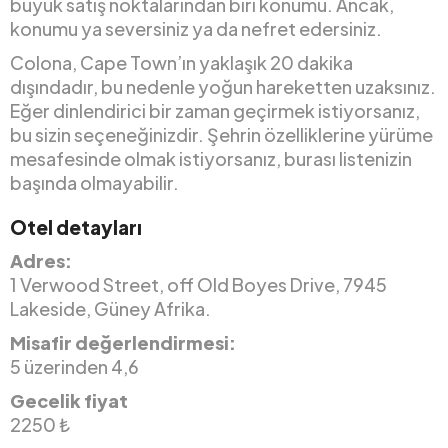
büyük satış noktalarından biri konumu. Ancak,
konumu ya seversiniz ya da nefret edersiniz.
Colona, Cape Town’ın yaklaşık 20 dakika
dışındadır, bu nedenle yoğun hareketten uzaksınız.
Eğer dinlendirici bir zaman geçirmek istiyorsanız,
bu sizin seçeneğinizdir. Şehrin özelliklerine yürüme
mesafesinde olmak istiyorsanız, burası listenizin
başında olmayabilir.
Otel detayları
Adres:
1 Verwood Street, off Old Boyes Drive, 7945
Lakeside, Güney Afrika.
Misafir değerlendirmesi:
5 üzerinden 4,6
Gecelik fiyat
2250 ₺