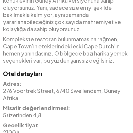
konuk evinin Güney Afrika versiyonuna sahip
oluyorsunuz. Yani, sadece size en iyi şekilde
bakılmakla kalmıyor, aynı zamanda
yararlanabileceğiniz çok sayıda mahremiyet ve
kolaylığa da sahip oluyorsunuz.
Komplekste restoran bulunmamasına rağmen,
Cape Town’ın eteklerindeki eski Cape Dutch’ın
hemen yanındasınız. O bölgede bazı harika yemek
seçenekleri var, bu yüzden şanssız değilsiniz.
Otel detayları
Adres:
276 Voortrek Street, 6740 Swellendam, Güney
Afrika.
Misafir değerlendirmesi:
5 üzerinden 4,8
Gecelik fiyat
2100 ₺