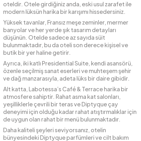
oteldir. Otele girdiğiniz anda, eski usul zarafet ile
modern lüksün harika bir karışımı hissedersiniz.
Yüksek tavanlar, Fransız meşe zeminler, mermer
banyolar ve her yerde şık tasarım detayları
düşünün. Otelde sadece az sayıda süit
bulunmaktadır, bu da oteli son derece kişisel ve
butik bir yer haline getirir.
Ayrıca, iki katlı Presidential Suite, kendi asansörü,
özenle seçilmiş sanat eserleri ve muhteşem şehir
ve dağ manzarasıyla, adeta lüks bir daire gibidir.
Alt katta, Labotessa’s Café & Terrace harika bir
atmosfere sahiptir. Rahat asma kat salonları,
yeşilliklerle çevrili bir teras ve Diptyque çay
deneyimi için olduğu kadar rahat atıştırmalıklar için
de uygun olan rahat bir menü bulunmaktadır.
Daha kaliteli şeyleri seviyorsanız, otelin
bünyesindeki Diptyque parfümleri ve cilt bakım