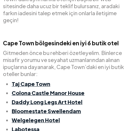
sitesinde daha ucuz bir teklif bulursanız, aradaki
farkın iadesini talep etmek için onlarla iletişime
geçin!
Cape Town bölgesindeki en iyi 6 butik otel
Gitmeden önce bu rehberi özetleyelim. Binlerce
misafir yorumu ve seyahat uzmanlarından alınan
ipuçlarına dayanarak, Cape Town’daki en iyi butik
oteller bunlar:
Taj Cape Town
Colona Castle Manor House
Daddy Long Legs Art Hotel
Bloomestate Swellendam
Welgelegen Hotel
Labotessa