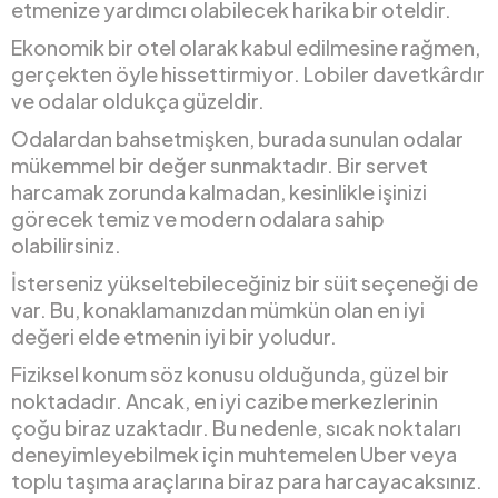
etmenize yardımcı olabilecek harika bir oteldir.
Ekonomik bir otel olarak kabul edilmesine rağmen,
gerçekten öyle hissettirmiyor. Lobiler davetkârdır
ve odalar oldukça güzeldir.
Odalardan bahsetmişken, burada sunulan odalar
mükemmel bir değer sunmaktadır. Bir servet
harcamak zorunda kalmadan, kesinlikle işinizi
görecek temiz ve modern odalara sahip
olabilirsiniz.
İsterseniz yükseltebileceğiniz bir süit seçeneği de
var. Bu, konaklamanızdan mümkün olan en iyi
değeri elde etmenin iyi bir yoludur.
Fiziksel konum söz konusu olduğunda, güzel bir
noktadadır. Ancak, en iyi cazibe merkezlerinin
çoğu biraz uzaktadır. Bu nedenle, sıcak noktaları
deneyimleyebilmek için muhtemelen Uber veya
toplu taşıma araçlarına biraz para harcayacaksınız.