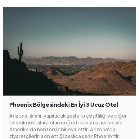
Phoenix Bölgesindeki En İyi 3 Ucuz Otel
Arizona, iklimi, yapılacak şeylerin çeşitliliği ve diğer
önemli noktalara olan coğrafi konumu nedeniyle
Amerika'da benzersiz bir eyalettir. Arizona'da
ziyaretçilerin akın ettiği başlıca şehir Phoenix'tir.