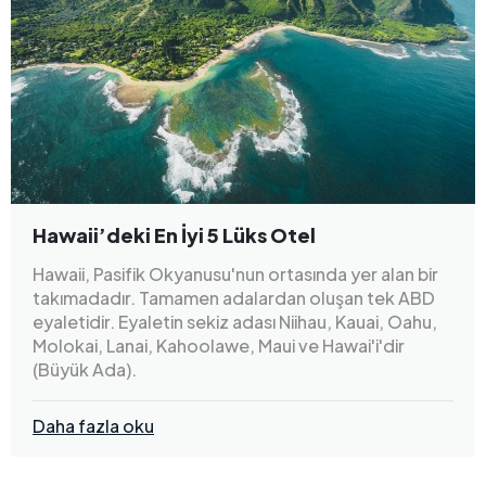
Hawaii’deki En İyi 5 Lüks Otel
Hawaii, Pasifik Okyanusu'nun ortasında yer alan bir
takımadadır. Tamamen adalardan oluşan tek ABD
eyaletidir. Eyaletin sekiz adası Niihau, Kauai, Oahu,
Molokai, Lanai, Kahoolawe, Maui ve Hawai'i'dir
(Büyük Ada).
Daha fazla oku