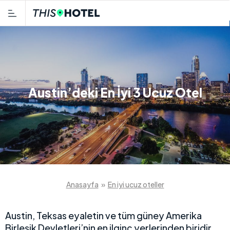
Austin’deki En İyi 3 Ucuz Otel
Anasayfa
»
En iyi ucuz oteller
Austin, Teksas eyaletin ve tüm güney Amerika
Birleşik Devletleri’nin en ilginç yerlerinden biridir.