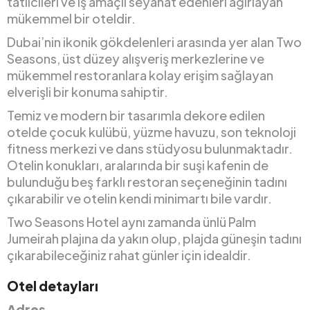
tatilcileri ve iş amaçlı seyahat edenleri ağırlayan
mükemmel bir oteldir.
Dubai’nin ikonik gökdelenleri arasında yer alan Two
Seasons, üst düzey alışveriş merkezlerine ve
mükemmel restoranlara kolay erişim sağlayan
elverişli bir konuma sahiptir.
Temiz ve modern bir tasarımla dekore edilen
otelde çocuk kulübü, yüzme havuzu, son teknoloji
fitness merkezi ve dans stüdyosu bulunmaktadır.
Otelin konukları, aralarında bir suşi kafenin de
bulunduğu beş farklı restoran seçeneğinin tadını
çıkarabilir ve otelin kendi minimartı bile vardır.
Two Seasons Hotel aynı zamanda ünlü Palm
Jumeirah plajına da yakın olup, plajda güneşin tadını
çıkarabileceğiniz rahat günler için idealdir.
Otel detayları
Adres