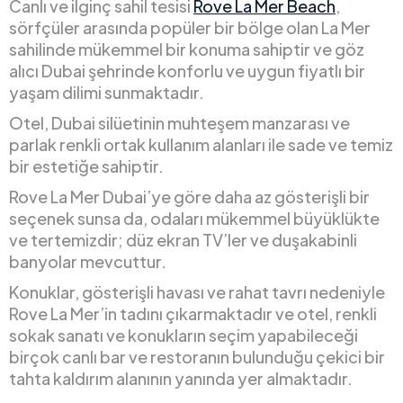
Canlı ve ilginç sahil tesisi
Rove La Mer Beach
,
sörfçüler arasında popüler bir bölge olan La Mer
sahilinde mükemmel bir konuma sahiptir ve göz
alıcı Dubai şehrinde konforlu ve uygun fiyatlı bir
yaşam dilimi sunmaktadır.
Otel, Dubai silüetinin muhteşem manzarası ve
parlak renkli ortak kullanım alanları ile sade ve temiz
bir estetiğe sahiptir.
Rove La Mer Dubai’ye göre daha az gösterişli bir
seçenek sunsa da, odaları mükemmel büyüklükte
ve tertemizdir; düz ekran TV’ler ve duşakabinli
banyolar mevcuttur.
Konuklar, gösterişli havası ve rahat tavrı nedeniyle
Rove La Mer’in tadını çıkarmaktadır ve otel, renkli
sokak sanatı ve konukların seçim yapabileceği
birçok canlı bar ve restoranın bulunduğu çekici bir
tahta kaldırım alanının yanında yer almaktadır.