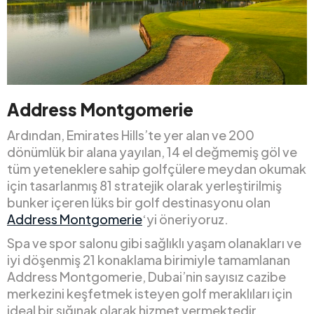
Address Montgomerie
Ardından, Emirates Hills’te yer alan ve 200
dönümlük bir alana yayılan, 14 el değmemiş göl ve
tüm yeteneklere sahip golfçülere meydan okumak
için tasarlanmış 81 stratejik olarak yerleştirilmiş
bunker içeren lüks bir golf destinasyonu olan
Address Montgomerie
‘yi öneriyoruz.
Spa ve spor salonu gibi sağlıklı yaşam olanakları ve
iyi döşenmiş 21 konaklama birimiyle tamamlanan
Address Montgomerie, Dubai’nin sayısız cazibe
merkezini keşfetmek isteyen golf meraklıları için
ideal bir sığınak olarak hizmet vermektedir.