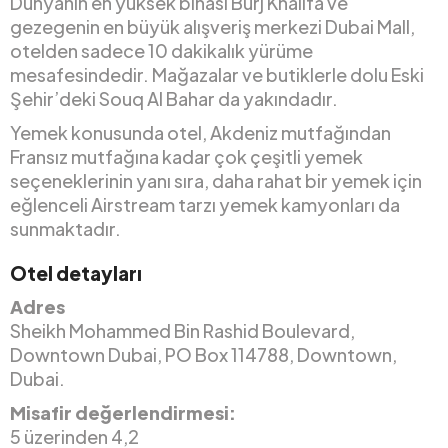
Dünyanın en yüksek binası Burj Khalifa ve
gezegenin en büyük alışveriş merkezi Dubai Mall,
otelden sadece 10 dakikalık yürüme
mesafesindedir. Mağazalar ve butiklerle dolu Eski
Şehir’deki Souq Al Bahar da yakındadır.
Yemek konusunda otel, Akdeniz mutfağından
Fransız mutfağına kadar çok çeşitli yemek
seçeneklerinin yanı sıra, daha rahat bir yemek için
eğlenceli Airstream tarzı yemek kamyonları da
sunmaktadır.
Otel detayları
Adres
Sheikh Mohammed Bin Rashid Boulevard,
Downtown Dubai, PO Box 114788, Downtown,
Dubai.
Misafir değerlendirmesi:
5 üzerinden 4,2