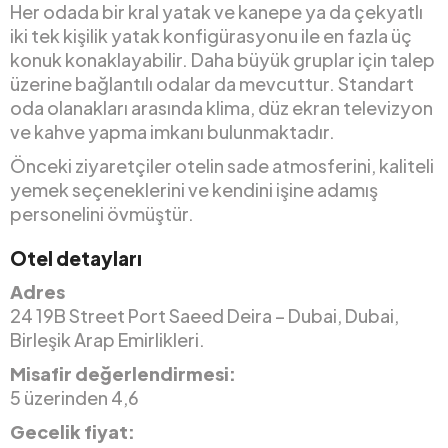
Her odada bir kral yatak ve kanepe ya da çekyatlı
iki tek kişilik yatak konfigürasyonu ile en fazla üç
konuk konaklayabilir. Daha büyük gruplar için talep
üzerine bağlantılı odalar da mevcuttur. Standart
oda olanakları arasında klima, düz ekran televizyon
ve kahve yapma imkanı bulunmaktadır.
Önceki ziyaretçiler otelin sade atmosferini, kaliteli
yemek seçeneklerini ve kendini işine adamış
personelini övmüştür.
Otel detayları
Adres
24 19B Street Port Saeed Deira – Dubai, Dubai,
Birleşik Arap Emirlikleri.
Misafir değerlendirmesi:
5 üzerinden 4,6
Gecelik fiyat: