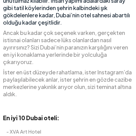
unutulmaz kılabilir. İnsan yapımı adalardaki saray
gibi tatil köylerinden şehrin kalbindeki şık
gökdelenlere kadar, Dubai’nin otel sahnesi abartılı
olduğu kadar çeşitlidir.
Ancak bu kadar çok seçenek varken, gerçekten
istisnai olanları sadece lüks olanlardan nasıl
ayırırsınız? Sizi Dubai’nin paranızın karşılığını veren
en iyi konaklama yerlerinde bir yolculuğa
çıkarıyoruz.
İster en üst düzeyde rahatlama, ister Instagram’da
paylaşılabilecek anlar, ister şehrin en gözde cazibe
merkezlerine yakınlık arıyor olun, sizi teminat altına
aldık.
En iyi 10 Dubai oteli:
XVA Art Hotel