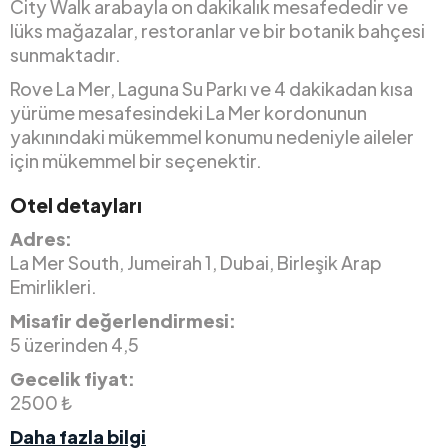
City Walk arabayla on dakikalık mesafededir ve
lüks mağazalar, restoranlar ve bir botanik bahçesi
sunmaktadır.
Rove La Mer, Laguna Su Parkı ve 4 dakikadan kısa
yürüme mesafesindeki La Mer kordonunun
yakınındaki mükemmel konumu nedeniyle aileler
için mükemmel bir seçenektir.
Otel detayları
Adres:
La Mer South, Jumeirah 1, Dubai, Birleşik Arap
Emirlikleri.
Misafir değerlendirmesi:
5 üzerinden 4,5
Gecelik fiyat:
2500 ₺
Daha fazla bilgi