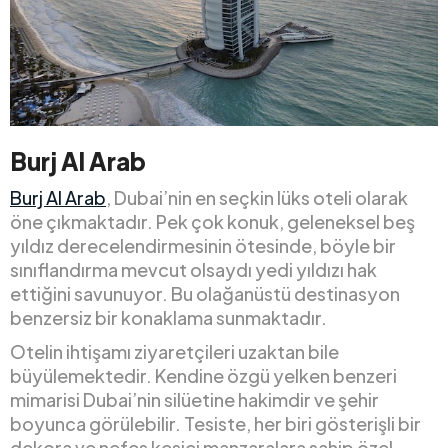
Burj Al Arab
Burj Al Arab
, Dubai’nin en seçkin lüks oteli olarak
öne çıkmaktadır. Pek çok konuk, geleneksel beş
yıldız derecelendirmesinin ötesinde, böyle bir
sınıflandırma mevcut olsaydı yedi yıldızı hak
ettiğini savunuyor. Bu olağanüstü destinasyon
benzersiz bir konaklama sunmaktadır.
Otelin ihtişamı ziyaretçileri uzaktan bile
büyülemektedir. Kendine özgü yelken benzeri
mimarisi Dubai’nin silüetine hakimdir ve şehir
boyunca görülebilir. Tesiste, her biri gösterişli bir
dekora ve nefes kesici manzaralara sahip özel