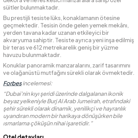
süitler bulunmaktadır.
Bu prestijli tesiste lüks, konaklamanın ötesine
geçmektedir. Tesisin önde gelen yemek mekânı,
yerden tavana kadar uzanan etkileyici bir
akvaryuma sahiptir. Tesiste ayrıca yeni inşa edilmiş
bir teras ve 612 metrekarelik geniş bir yüzme
havuzu bulunmaktadır.
Konuklar panoramik manzaralarını, zarif tasarımını
ve olağanüstü mutfağını sürekli olarak övmektedir.
Forbes
incelemesi:
“Dubai’nin kıyı şeridi üzerinde dalgalanan ikonik
beyaz yelkeniyle Burj Al Arab Jumeirah, etrafındaki
şehir sürekli olarak dinamik, yenilikçi ve hayranlık
uyandıran modern bir harikaya dönüşürken bile
ısmarlama çöküşün nihai işaretidir.”
Otel detayları