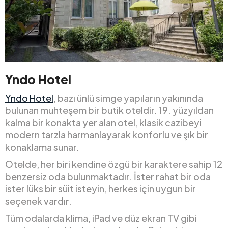
Yndo Hotel
Yndo Hotel
, bazı ünlü simge yapıların yakınında
bulunan muhteşem bir butik oteldir. 19. yüzyıldan
kalma bir konakta yer alan otel, klasik cazibeyi
modern tarzla harmanlayarak konforlu ve şık bir
konaklama sunar.
Otelde, her biri kendine özgü bir karaktere sahip 12
benzersiz oda bulunmaktadır. İster rahat bir oda
ister lüks bir süit isteyin, herkes için uygun bir
seçenek vardır.
Tüm odalarda klima, iPad ve düz ekran TV gibi