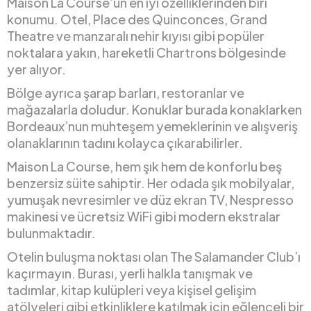
Maison La Course’un en iyi özelliklerinden biri
konumu. Otel, Place des Quinconces, Grand
Theatre ve manzaralı nehir kıyısı gibi popüler
noktalara yakın, hareketli Chartrons bölgesinde
yer alıyor.
Bölge ayrıca şarap barları, restoranlar ve
mağazalarla doludur. Konuklar burada konaklarken
Bordeaux’nun muhteşem yemeklerinin ve alışveriş
olanaklarının tadını kolayca çıkarabilirler.
Maison La Course, hem şık hem de konforlu beş
benzersiz süite sahiptir. Her odada şık mobilyalar,
yumuşak nevresimler ve düz ekran TV, Nespresso
makinesi ve ücretsiz WiFi gibi modern ekstralar
bulunmaktadır.
Otelin buluşma noktası olan The Salamander Club’ı
kaçırmayın. Burası, yerli halkla tanışmak ve
tadımlar, kitap kulüpleri veya kişisel gelişim
atölyeleri gibi etkinliklere katılmak için eğlenceli bir