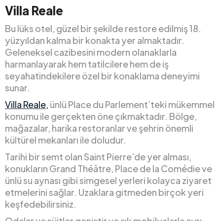
Villa Reale
Bu lüks otel, güzel bir şekilde restore edilmiş 18.
yüzyıldan kalma bir konakta yer almaktadır.
Geleneksel cazibesini modern olanaklarla
harmanlayarak hem tatilcilere hem de iş
seyahatindekilere özel bir konaklama deneyimi
sunar.
Villa Reale,
ünlü Place du Parlement’teki mükemmel
konumu ile gerçekten öne çıkmaktadır. Bölge,
mağazalar, harika restoranlar ve şehrin önemli
kültürel mekanları ile doludur.
Tarihi bir semt olan Saint Pierre’de yer alması,
konukların Grand Théâtre, Place de la Comédie ve
ünlü su aynası gibi simgesel yerleri kolayca ziyaret
etmelerini sağlar. Uzaklara gitmeden birçok yeri
keşfedebilirsiniz.
Odalar ve süitler geniştir ve şık mobilyalarla ayrı