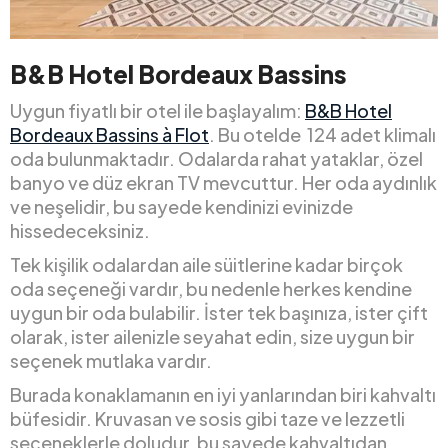
B&B Hotel Bordeaux Bassins
Uygun fiyatlı bir otel ile başlayalım:
B&B Hotel
Bordeaux Bassins à Flot
. Bu otelde 124 adet klimalı
oda bulunmaktadır. Odalarda rahat yataklar, özel
banyo ve düz ekran TV mevcuttur. Her oda aydınlık
ve neşelidir, bu sayede kendinizi evinizde
hissedeceksiniz.
Tek kişilik odalardan aile süitlerine kadar birçok
oda seçeneği vardır, bu nedenle herkes kendine
uygun bir oda bulabilir. İster tek başınıza, ister çift
olarak, ister ailenizle seyahat edin, size uygun bir
seçenek mutlaka vardır.
Burada konaklamanın en iyi yanlarından biri kahvaltı
büfesidir. Kruvasan ve sosis gibi taze ve lezzetli
seçeneklerle doludur, bu sayede kahvaltıdan