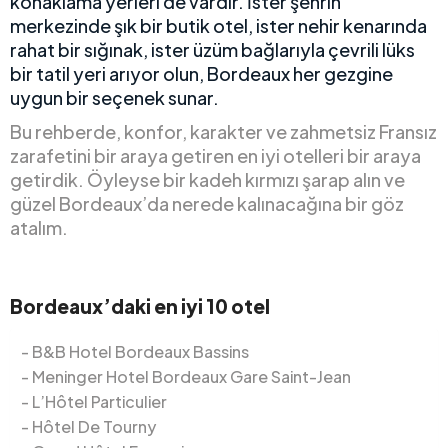
konaklama yerleri de vardır. İster şehrin
merkezinde şık bir butik otel, ister nehir kenarında
rahat bir sığınak, ister üzüm bağlarıyla çevrili lüks
bir tatil yeri arıyor olun, Bordeaux her gezgine
uygun bir seçenek sunar.
Bu rehberde, konfor, karakter ve zahmetsiz Fransız
zarafetini bir araya getiren en iyi otelleri bir araya
getirdik. Öyleyse bir kadeh kırmızı şarap alın ve
güzel Bordeaux’da nerede kalınacağına bir göz
atalım.
Bordeaux’daki en iyi 10 otel
B&B Hotel Bordeaux Bassins
Meninger Hotel Bordeaux Gare Saint-Jean
L’Hôtel Particulier
Hôtel De Tourny