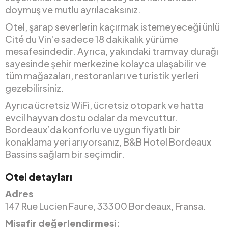
doymuş ve mutlu ayrılacaksınız.
Otel, şarap severlerin kaçırmak istemeyeceği ünlü
Cité du Vin’e sadece 18 dakikalık yürüme
mesafesindedir. Ayrıca, yakındaki tramvay durağı
sayesinde şehir merkezine kolayca ulaşabilir ve
tüm mağazaları, restoranları ve turistik yerleri
gezebilirsiniz.
Ayrıca ücretsiz WiFi, ücretsiz otopark ve hatta
evcil hayvan dostu odalar da mevcuttur.
Bordeaux’da konforlu ve uygun fiyatlı bir
konaklama yeri arıyorsanız, B&B Hotel Bordeaux
Bassins sağlam bir seçimdir.
Otel detayları
Adres
147 Rue Lucien Faure, 33300 Bordeaux, Fransa.
Misafir değerlendirmesi: