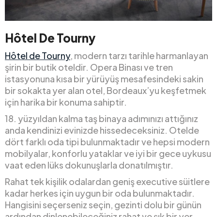
Hôtel De Tourny
Hôtel de Tourny
, modern tarzı tarihle harmanlayan
şirin bir butik oteldir. Opera Binası ve tren
istasyonuna kısa bir yürüyüş mesafesindeki sakin
bir sokakta yer alan otel, Bordeaux’yu keşfetmek
için harika bir konuma sahiptir.
18. yüzyıldan kalma taş binaya adımınızı attığınız
anda kendinizi evinizde hissedeceksiniz. Otelde
dört farklı oda tipi bulunmaktadır ve hepsi modern
mobilyalar, konforlu yataklar ve iyi bir gece uykusu
vaat eden lüks dokunuşlarla donatılmıştır.
Rahat tek kişilik odalardan geniş executive süitlere
kadar herkes için uygun bir oda bulunmaktadır.
Hangisini seçerseniz seçin, gezinti dolu bir günün
ardından dinlenebileceğiniz rahat ve şık bir yer