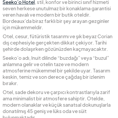
Seeko’o Hotel
, stil, konfor ve birinci sınıf hizmeti
seven herkese unutulmaz bir konaklama garantisi
veren havalı ve modern bir butik oteldir.
Bordeaux’da biraz farklı bir şey arayan gezginler
için mükemmeldir.
Otel, cesur, fütüristik tasarımı ve şık beyaz Corian
dış cephesiyle gerçekten dikkat çekiyor. Tarihi
şehirde dolaşırken gözünüzden kaçmayacaktır.
Seeko’o adı, Inuit dilinde “buzdağı” veya “buzul”
anlamına gelir ve otelin taze ve modern
atmosferine mükemmel bir şekilde uyar. Tasarım
keskin, temiz ve son derece çağdaş bir izlenim
bırakır.
Otel, sade dekoru ve çarpıcı kontrastlarıyla zarif
ama minimalist bir atmosfere sahiptir. Otelde,
modern olanaklar ve küçük sanatsal dokunuşlarla
donatılmış 45 geniş ve lüks oda ve süit
bulunmaktadır.